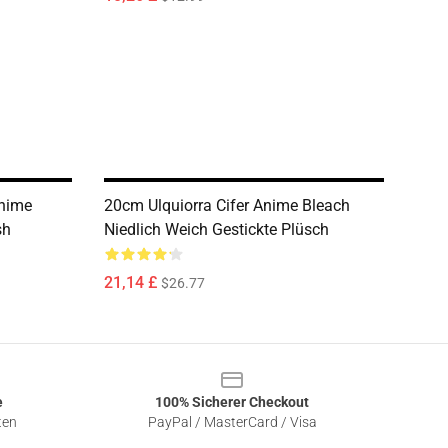
nime
20cm Ulquiorra Cifer Anime Bleach
sh
Niedlich Weich Gestickte Plüsch
21,14 £
$26.77
e
100% Sicherer Checkout
ten
PayPal / MasterCard / Visa