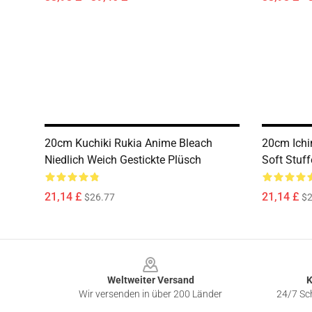
20cm Kuchiki Rukia Anime Bleach
20cm Ichi
Niedlich Weich Gestickte Plüsch
Soft Stuf
21,14 £
21,14 £
$26.77
$2
Footer
Weltweiter Versand
K
Wir versenden in über 200 Länder
24/7 Sch