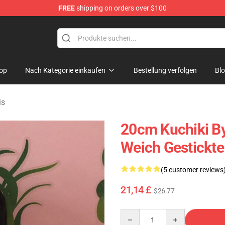
FREE
shipping on orders over $100
op
Nach Kategorie einkaufen
Bestellung verfolgen
Bl
is
20cm Kuchiki B
Weich Gestickte
(5 customer reviews
21,14 £
$26.77
Quantity