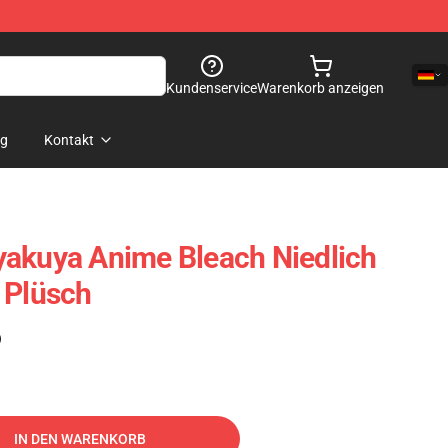
Kundenservice
Warenkorb anzeigen
og
Kontakt
yakuya Anime Bleach Niedlich
 Plüsch
)
IN DEN WARENKORB