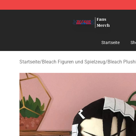
Bleach Store - Official Bleach Merchandise Shop
Startseite
Sh
Startseite
/
Bleach Figuren und Spielzeug
/
Bleach Plush