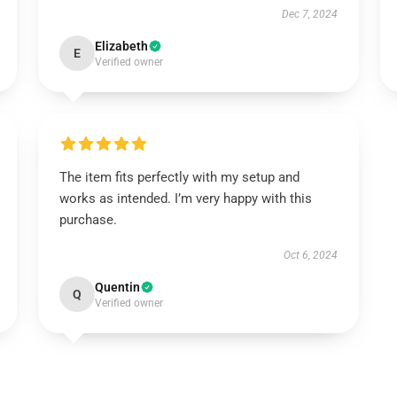
Dec 7, 2024
Elizabeth
E
Verified owner
The item fits perfectly with my setup and
works as intended. I’m very happy with this
purchase.
Oct 6, 2024
Quentin
Q
Verified owner