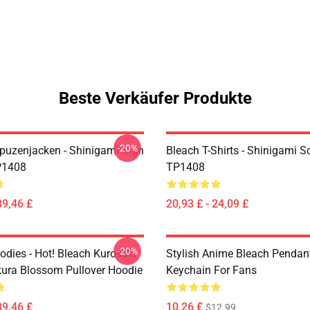
Beste Verkäufer Produkte
-20%
puzenjacken - Shinigami Sign
Bleach T-Shirts - Shinigami S
P1408
TP1408
39,46 £
20,93 £ - 24,09 £
-20%
odies - Hot! Bleach Kurosaki
Stylish Anime Bleach Pendan
kura Blossom Pullover Hoodie
Keychain For Fans
39,46 £
10,26 £
$12.99