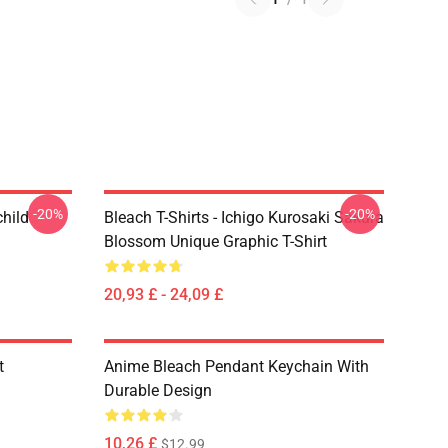
-20%
-20%
child
Bleach T-Shirts - Ichigo Kurosaki Sakura
Blossom Unique Graphic T-Shirt
20,93 £ - 24,09 £
t
Anime Bleach Pendant Keychain With
Durable Design
10,26 £
$12.99