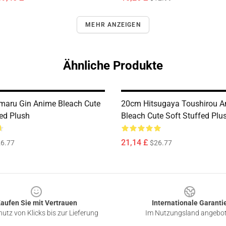
MEHR ANZEIGEN
Ähnliche Produkte
maru Gin Anime Bleach Cute
20cm Hitsugaya Toushirou A
fed Plush
Bleach Cute Soft Stuffed Plu
21,14 £
6.77
$26.77
aufen Sie mit Vertrauen
Internationale Garanti
utz von Klicks bis zur Lieferung
Im Nutzungsland angebo