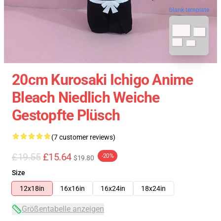
blank template
20cm Kurosaki Ichigo Anime
Bleach Niedlich Weiche
Gestopfte Plüsch
(7 customer reviews)
£19.55
£15.64
-20%
$19.80
Size
12x18in
16x16in
16x24in
18x24in
Größentabelle anzeigen