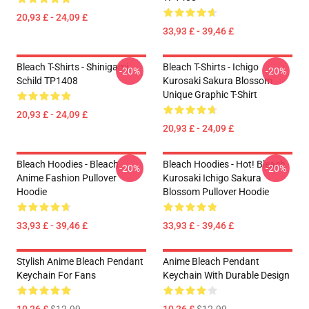
20,93 £ - 24,09 £
33,93 £ - 39,46 £
Bleach T-Shirts - Shinigami
Bleach T-Shirts - Ichigo
-20%
-20%
Schild TP1408
Kurosaki Sakura Blossom
Unique Graphic T-Shirt
20,93 £ - 24,09 £
20,93 £ - 24,09 £
Bleach Hoodies - Bleach
Bleach Hoodies - Hot! Bleach
-20%
-20%
Anime Fashion Pullover
Kurosaki Ichigo Sakura
Hoodie
Blossom Pullover Hoodie
33,93 £ - 39,46 £
33,93 £ - 39,46 £
Stylish Anime Bleach Pendant
Anime Bleach Pendant
Keychain For Fans
Keychain With Durable Design