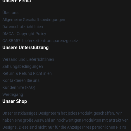
Unsere Firma
Über uns
Allgemeine Geschäftsbedingungen
Datenschutzrichtlinien
DMCA - Copyright Policy
CA SB657: Lieferkettentransparenzgesetz
Unsere Unterstützung
Versand und Lieferrichtlinien
Zahlungsbedingungen
Return & Refund Richtlinien
Kontaktieren Sie uns
Kundenhilfe (FAQ)
Werdegang
Unser Shop
Unser erstklassiges Designteam hat jedes Produkt geschaffen. Wir
haben eine große Auswahl an hochwertigen Produkten mit attraktiven
Designs. Diese sind nicht nur für die Anzeige Ihres persönlichen Flairs