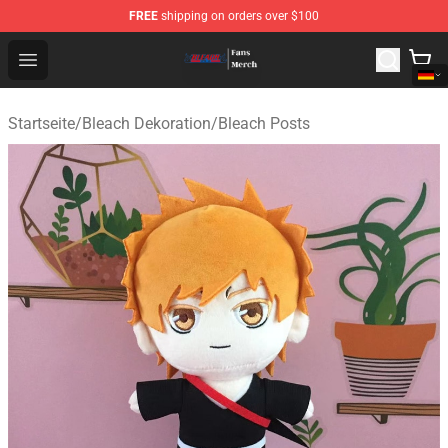
FREE
shipping on orders over $100
Bleach Store - Official Bleach Merchandise Shop
Open menu
Startseite
/
Bleach Dekoration
/
Bleach Posts