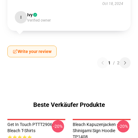
Oct 18, 2024
Ivy
I
Verified owner
Write your review
1
/
2
Beste Verkäufer Produkte
Get In Touch PTTT2906
Bleach Kapuzenjacken -
-20%
-20%
Bleach T-Shirts
Shinigami Sign Hoodie
TP1408