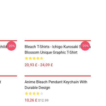
-20%
-20%
child
Bleach T-Shirts - Ichigo Kurosaki Sakura
Blossom Unique Graphic T-Shirt
20,93 £ - 24,09 £
t
Anime Bleach Pendant Keychain With
Durable Design
10,26 £
$12.99