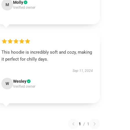
Molly
M
Verified owner
This hoodie is incredibly soft and cozy, making
it perfect for chilly days.
Sep 11, 2024
Wesley
W
Verified owner
1
/
1