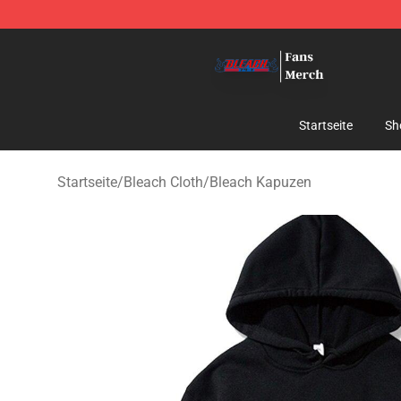
Bleach Store - Official Bleach Merchandise Shop
Startseite
Sh
Startseite
/
Bleach Cloth
/
Bleach Kapuzen