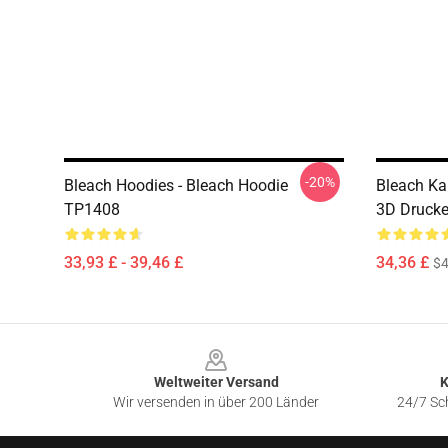
-20%
Bleach Hoodies - Bleach Hoodie
Bleach Ka
TP1408
3D Drucke
33,93 £ - 39,46 £
34,36 £
$4
Footer
Weltweiter Versand
K
Wir versenden in über 200 Länder
24/7 Sch