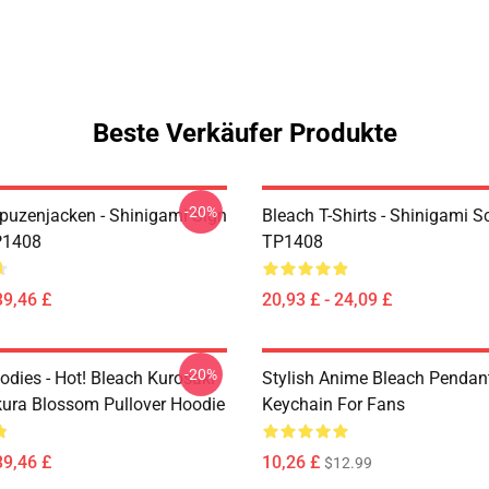
Beste Verkäufer Produkte
-20%
puzenjacken - Shinigami Sign
Bleach T-Shirts - Shinigami S
P1408
TP1408
39,46 £
20,93 £ - 24,09 £
-20%
odies - Hot! Bleach Kurosaki
Stylish Anime Bleach Pendan
kura Blossom Pullover Hoodie
Keychain For Fans
39,46 £
10,26 £
$12.99