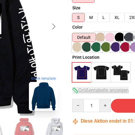
Size
S
M
L
XL
2X
Color
Default
Print Location
blank template
Größentabelle anzeigen
Quantity
Diese Aktion endet in
01