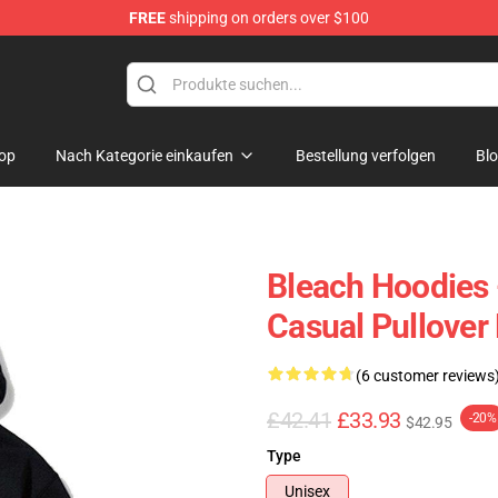
FREE
shipping on orders over $100
op
Nach Kategorie einkaufen
Bestellung verfolgen
Bl
Bleach Hoodies 
Casual Pullover
(6 customer reviews
£42.41
£33.93
-20%
$42.95
Type
Unisex