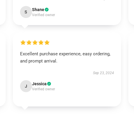
Shane
S
Verified owner
Excellent purchase experience, easy ordering,
and prompt arrival.
Sep 23, 2024
Jessica
J
Verified owner