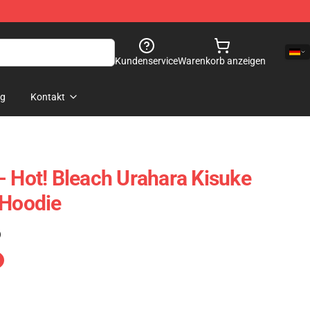
Kundenservice
Warenkorb anzeigen
og
Kontakt
- Hot! Bleach Urahara Kisuke
 Hoodie
)