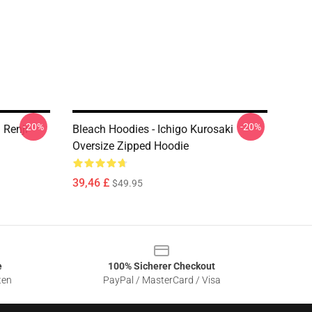
-20%
-20%
 Renji
Bleach Hoodies - Ichigo Kurosaki
Oversize Zipped Hoodie
39,46 £
$49.95
e
100% Sicherer Checkout
ten
PayPal / MasterCard / Visa