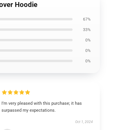
lover Hoodie
67%
33%
0%
0%
0%
I’m very pleased with this purchase; it has
surpassed my expectations.
Oct 1, 2024