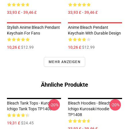
33,93 £ - 39,46 £
33,93 £ - 39,46 £
Stylish Anime Bleach Pendant
Anime Bleach Pendant
Keychain For Fans
Keychain With Durable Design
10,26 £
$12.99
10,26 £
$12.99
MEHR ANZEIGEN
Ähnliche Produkte
Bleach Tank Tops - Kurosaki
Bleach Hoodies - Bleach
-20%
-20%
Ichigo Tank Tops TP1408
Ichigo Kurosaki Hoodie
TP1408
19,31 £
$24.45
33,93 £ - 39,46 £