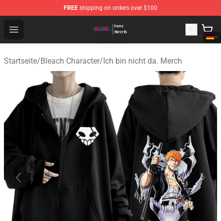
FREE
shipping on orders over $100
Bleach Store - Official Bleach Merchandise Shop
Open menu
Startseite
/
Bleach Character
/
Ich bin nicht da. Merch