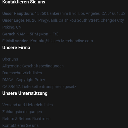
Kontaktieren Sie uns
Unser Hauptbüro
: 15250 Lankershim Blvd, Los Angeles, CA 91601, US
Unser Lager
: Nr. 20, Pingyuanli, Caishikou South Street, Chengde City,
Peking, CN
Geruch
: 9AM – 5PM (Mon – Fri)
E-Mail senden
: Kontakt@bleach-Merchandise.com
Unsere Firma
Über uns
Allgemeine Geschäftsbedingungen
Datenschutzrichtlinien
DMCA - Copyright Policy
CA SB657: Lieferkettentransparenzgesetz
Unsere Unterstützung
Versand und Lieferrichtlinien
Zahlungsbedingungen
Return & Refund Richtlinien
Kontaktieren Sie uns