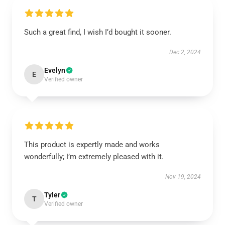
Such a great find, I wish I’d bought it sooner.
Dec 2, 2024
Evelyn
E
Verified owner
This product is expertly made and works
wonderfully; I’m extremely pleased with it.
Nov 19, 2024
Tyler
T
Verified owner