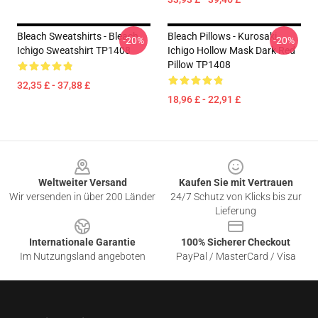
Bleach Sweatshirts - Bleach
Bleach Pillows - Kurosaki
-20%
-20%
Ichigo Sweatshirt TP1408
Ichigo Hollow Mask Dark Red
Pillow TP1408
32,35 £ - 37,88 £
18,96 £ - 22,91 £
Footer
Weltweiter Versand
Kaufen Sie mit Vertrauen
Wir versenden in über 200 Länder
24/7 Schutz von Klicks bis zur
Lieferung
Internationale Garantie
100% Sicherer Checkout
Im Nutzungsland angeboten
PayPal / MasterCard / Visa