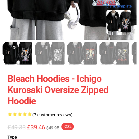
blank template
Bleach Hoodies - Ichigo
Kurosaki Oversize Zipped
Hoodie
(7 customer reviews)
£49.33
£39.46
-20%
$49.95
Type