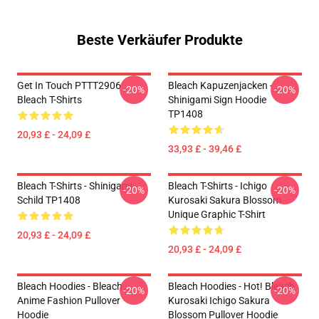
Beste Verkäufer Produkte
Get In Touch PTTT2906
Bleach Kapuzenjacken -
-20%
-20%
Bleach T-Shirts
Shinigami Sign Hoodie
TP1408
20,93 £ - 24,09 £
33,93 £ - 39,46 £
Bleach T-Shirts - Shinigami
Bleach T-Shirts - Ichigo
-20%
-20%
Schild TP1408
Kurosaki Sakura Blossom
Unique Graphic T-Shirt
20,93 £ - 24,09 £
20,93 £ - 24,09 £
Bleach Hoodies - Bleach
Bleach Hoodies - Hot! Bleach
-20%
-20%
Anime Fashion Pullover
Kurosaki Ichigo Sakura
Hoodie
Blossom Pullover Hoodie