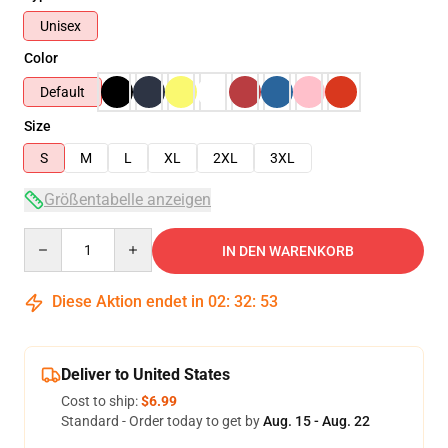
Unisex
Color
Default
Size
S
M
L
XL
2XL
3XL
Größentabelle anzeigen
Quantity
IN DEN WARENKORB
Diese Aktion endet in
02
:
32
:
52
Deliver to United States
Cost to ship:
$6.99
Standard - Order today to get by
Aug. 15 - Aug. 22