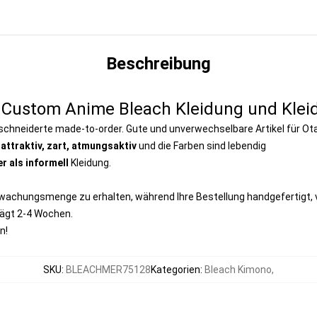
Beschreibung
 Custom Anime Bleach Kleidung und Klei
hneiderte made-to-order. Gute und unverwechselbare Artikel für Ot
r
attraktiv, zart, atmungsaktiv
und die Farben sind lebendig
r als informell
Kleidung.
rwachungsmenge zu erhalten, während Ihre Bestellung handgefertigt,
rägt 2-4 Wochen.
n!
SKU
:
BLEACHMER75128
Kategorien
:
Bleach Kimono
,