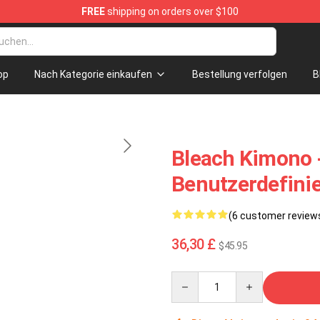
FREE
shipping on orders over $100
op
Nach Kategorie einkaufen
Bestellung verfolgen
B
Bleach Kimono 
Benutzerdefini
(6 customer review
36,30 £
$45.95
Quantity