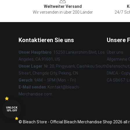
Weltweiter Versand
K
Wir versenden in über 200 Länder
24/7 Sch
Kontaktieren Sie uns
Unsere 
Unser Hauptbüro
: 15250 Lankershim Blvd, Los
Über uns
Angeles, CA 91601, US
Allgemeine
Unser Lager
: Nr. 20, Pingyuanli, Caishikou South
Datenschutz
Street, Chengde City, Peking, CN
DMCA - Copyr
Geruch
: 9AM – 5PM (Mon – Fri)
CA SB657: L
E-Mail senden
: Kontakt@bleach-
Merchandise.com
UNLOCK
10% OFF
© Bleach Store - Official Bleach Merchandise Shop 2026 all 