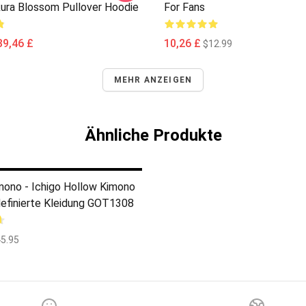
kura Blossom Pullover Hoodie
For Fans
39,46 £
10,26 £
$12.99
MEHR ANZEIGEN
Ähnliche Produkte
mono - Ichigo Hollow Kimono
efinierte Kleidung GOT1308
5.95