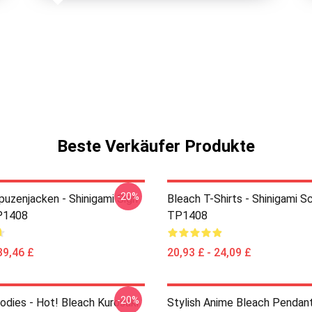
Beste Verkäufer Produkte
-20%
puzenjacken - Shinigami Sign
Bleach T-Shirts - Shinigami Sc
P1408
TP1408
39,46 £
20,93 £ - 24,09 £
-20%
odies - Hot! Bleach Kurosaki
Stylish Anime Bleach Pendan