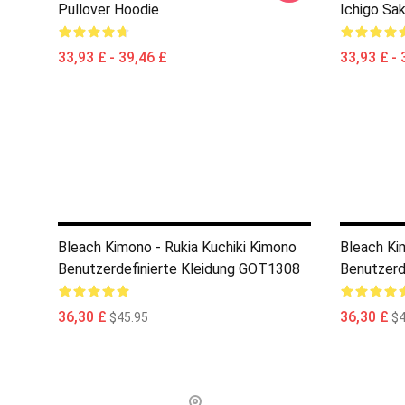
Pullover Hoodie
Ichigo Sa
33,93 £ - 39,46 £
33,93 £ - 
Bleach Kimono - Rukia Kuchiki Kimono
Bleach Ki
Benutzerdefinierte Kleidung GOT1308
Benutzerd
36,30 £
36,30 £
$45.95
$4
Footer