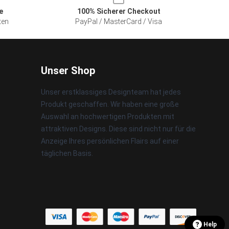
e
100% Sicherer Checkout
ten
PayPal / MasterCard / Visa
Unser Shop
Unser erstklassiges Designteam hat jedes
Produkt geschaffen. Wir haben eine große
Auswahl an hochwertigen Produkten mit
attraktiven Designs. Diese sind nicht nur für die
Anzeige Ihres persönlichen Flairs auf einer
täglichen Basis.
Help