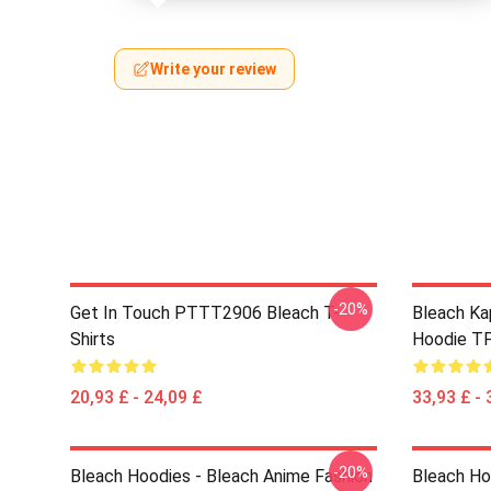
Write your review
-20%
Get In Touch PTTT2906 Bleach T-
Bleach Ka
Shirts
Hoodie T
20,93 £ - 24,09 £
33,93 £ - 
-20%
Bleach Hoodies - Bleach Anime Fashion
Bleach Ho