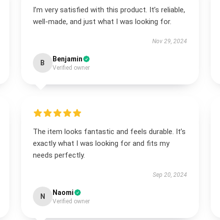
I’m very satisfied with this product. It’s reliable,
well-made, and just what I was looking for.
Nov 29, 2024
Benjamin
B
Verified owner
The item looks fantastic and feels durable. It’s
exactly what I was looking for and fits my
needs perfectly.
Sep 20, 2024
Naomi
N
Verified owner