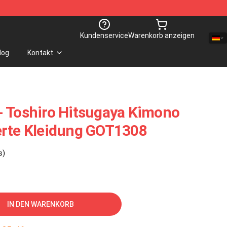
Kundenservice
Warenkorb anzeigen
log
Kontakt
- Toshiro Hitsugaya Kimono
erte Kleidung GOT1308
s)
IN DEN WARENKORB