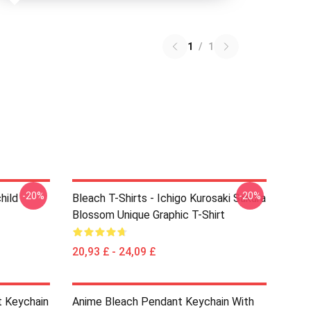
1
/
1
-20%
-20%
hild
Bleach T-Shirts - Ichigo Kurosaki Sakura
Blossom Unique Graphic T-Shirt
20,93 £ - 24,09 £
t Keychain
Anime Bleach Pendant Keychain With