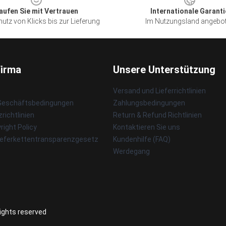
aufen Sie mit Vertrauen
Internationale Garanti
utz von Klicks bis zur Lieferung
Im Nutzungsland angebo
Firma
Unsere Unterstützung
Versand und Lieferrichtlinien
 Geschäftsbedingungen
Zahlungsbedingungen
richtlinien
Return & Refund Richtlinien
ight Policy
Kontaktieren Sie uns
ieferkettentransparenzgesetz
Kundenhilfe (FAQ)
Werdegang
rights reserved