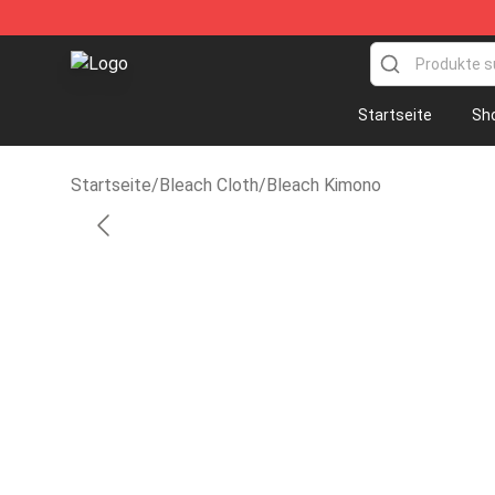
Bleach Store - Official Bleach Merchandise Shop
Startseite
Sh
Startseite
/
Bleach Cloth
/
Bleach Kimono