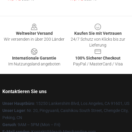
Footer
Weltweiter Versand
Kaufen Sie mit Vertrauen
Wir versenden in über 200 Länder
24/7 Schutz von Klicks bis zur
Lieferung
Internationale Garantie
100% Sicherer Checkout
Im Nutzungsland angeboten
PayPal / MasterCard / Visa
Kontaktieren Sie uns
Unser Hauptbüro
: 15250 Lankershim Blvd, Los Angeles, CA 91601, US
Unser Lager
: Nr. 20, Pingyuanli, Caishikou South Street, Chengde City,
Peking, CN
Geruch
: 9AM – 5PM (Mon – Fri)
E-Mail senden
: Kontakt@bleach-Merchandise.com