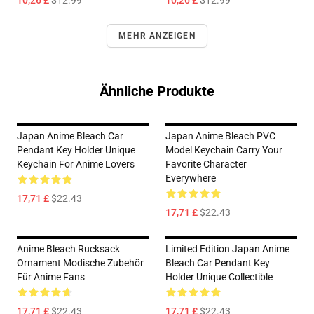
10,26 £
$12.99
10,26 £
$12.99
MEHR ANZEIGEN
Ähnliche Produkte
Japan Anime Bleach Car
Japan Anime Bleach PVC
Pendant Key Holder Unique
Model Keychain Carry Your
Keychain For Anime Lovers
Favorite Character
Everywhere
17,71 £
$22.43
17,71 £
$22.43
Anime Bleach Rucksack
Limited Edition Japan Anime
Ornament Modische Zubehör
Bleach Car Pendant Key
Für Anime Fans
Holder Unique Collectible
17,71 £
$22.43
17,71 £
$22.43