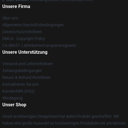
Unsere Firma
Über uns
Allgemeine Geschäftsbedingungen
Datenschutzrichtlinien
DMCA - Copyright Policy
CA SB657: Lieferkettentransparenzgesetz
Unsere Unterstützung
Versand und Lieferrichtlinien
Zahlungsbedingungen
Return & Refund Richtlinien
Kontaktieren Sie uns
Kundenhilfe (FAQ)
Werdegang
Unser Shop
Unser erstklassiges Designteam hat jedes Produkt geschaffen. Wir
haben eine große Auswahl an hochwertigen Produkten mit attraktiven