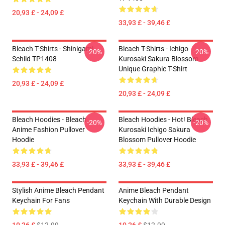
20,93 £ - 24,09 £
33,93 £ - 39,46 £
Bleach T-Shirts - Shinigami
Bleach T-Shirts - Ichigo
-20%
-20%
Schild TP1408
Kurosaki Sakura Blossom
Unique Graphic T-Shirt
20,93 £ - 24,09 £
20,93 £ - 24,09 £
Bleach Hoodies - Bleach
Bleach Hoodies - Hot! Bleach
-20%
-20%
Anime Fashion Pullover
Kurosaki Ichigo Sakura
Hoodie
Blossom Pullover Hoodie
33,93 £ - 39,46 £
33,93 £ - 39,46 £
Stylish Anime Bleach Pendant
Anime Bleach Pendant
Keychain For Fans
Keychain With Durable Design