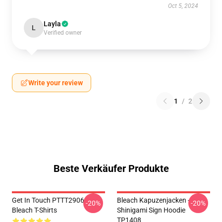
Oct 5, 2024
Layla
L
Verified owner
Write your review
1
/
2
Beste Verkäufer Produkte
Get In Touch PTTT2906
Bleach Kapuzenjacken -
-20%
-20%
Bleach T-Shirts
Shinigami Sign Hoodie
TP1408