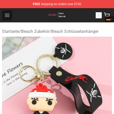
FREE
shipping on orders over $100
Bleach Store - Official Bleach Merchandise Shop
Open menu
Startseite
/
Bleach Zubehör
/
Bleach Schlüsselanhänger