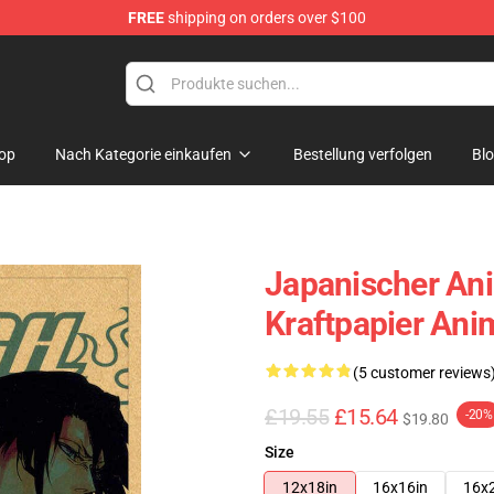
FREE
shipping on orders over $100
op
Nach Kategorie einkaufen
Bestellung verfolgen
Bl
Japanischer Ani
Kraftpapier An
(5 customer reviews
£19.55
£15.64
-20%
$19.80
Size
12x18in
16x16in
16x