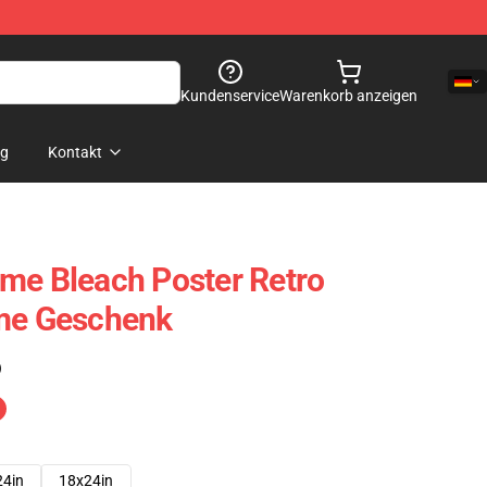
Kundenservice
Warenkorb anzeigen
og
Kontakt
me Bleach Poster Retro
ime Geschenk
)
24in
18x24in