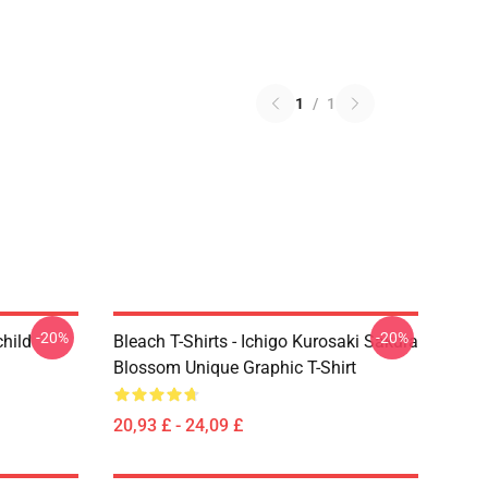
1
/
1
-20%
-20%
child
Bleach T-Shirts - Ichigo Kurosaki Sakura
Blossom Unique Graphic T-Shirt
20,93 £ - 24,09 £