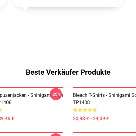
Beste Verkäufer Produkte
-20%
puzenjacken - Shinigami Sign
Bleach T-Shirts - Shinigami S
P1408
TP1408
39,46 £
20,93 £ - 24,09 £