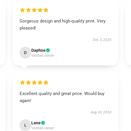
Gorgeous design and high-quality print. Very
pleased!
Dec 3, 2024
Daphne
D
Verified owner
Excellent quality and great price. Would buy
again!
Aug 30, 2024
Lane
L
Verified owner