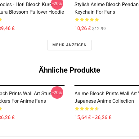
-20%
odies - Hot! Bleach Kurosaki
Stylish Anime Bleach Pendan
kura Blossom Pullover Hoodie
Keychain For Fans
39,46 £
10,26 £
$12.99
MEHR ANZEIGEN
Ähnliche Produkte
-20%
ach Prints Wall Art Stunning
Anime Bleach Prints Wall Art
ckers For Anime Fans
Japanese Anime Collection
36,26 £
15,64 £ - 36,26 £