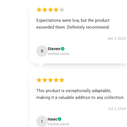
Expectations were low, but the product
exceeded them. Definitely recommend.
Dec 3, 2024
Steven
S
Verified owner
This product is exceptionally adaptable,
making it a valuable addition to any collection.
Oct 3, 2024
Isaac
I
Verified owner