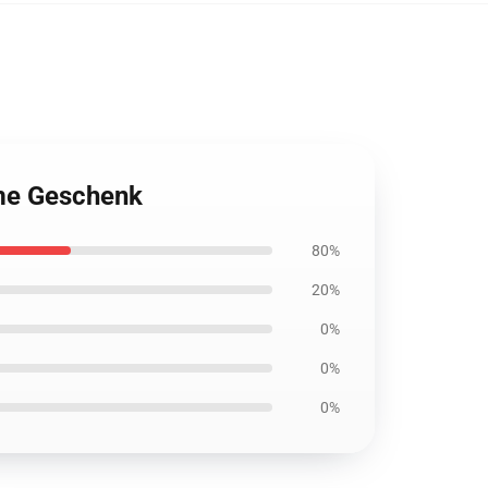
ime Geschenk
80%
20%
0%
0%
0%