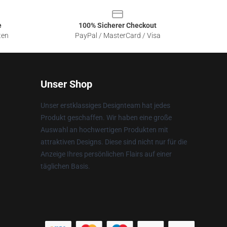
e
100% Sicherer Checkout
ten
PayPal / MasterCard / Visa
Unser Shop
Unser erstklassiges Designteam hat jedes
Produkt geschaffen. Wir haben eine große
Auswahl an hochwertigen Produkten mit
attraktiven Designs. Diese sind nicht nur für die
Anzeige Ihres persönlichen Flairs auf einer
täglichen Basis.