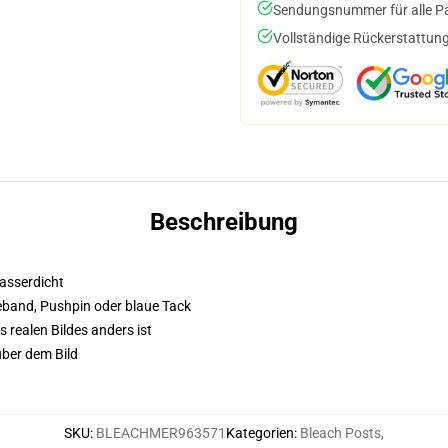
Sendungsnummer für alle Pak
Vollständige Rückerstattung
Beschreibung
wasserdicht
eband, Pushpin oder blaue Tack
s realen Bildes anders ist
über dem Bild
SKU
:
BLEACHMER963571
Kategorien
:
Bleach Posts
,