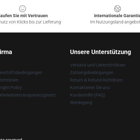
aufen Sie mit Vertrauen
Internationale Garanti
utz von Klicks bis zur Lieferung
Im Nutzungsland angebo
irma
Unsere Unterstützung
Versand und Lieferrichtlinien
Geschäftsbedingungen
Zahlungsbedingungen
ichtlinien
Return & Refund Richtlinien
ight Policy
Kontaktieren Sie uns
eferkettentransparenzgesetz
Kundenhilfe (FAQ)
Werdegang