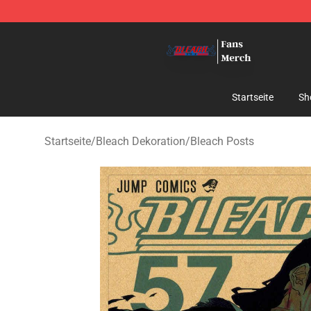
Bleach Store - Official Bleach Merchandise Shop
Startseite
Sh
Startseite
/
Bleach Dekoration
/
Bleach Posts