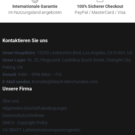
Internationale Garantie
100% Sicherer Checkout
Im Nutzungsland angeboten
PayPal / MasterCard / Visa
Kontaktieren Sie uns
Unser Hauptbüro
: 15250 Lankershim Blvd, Los Angeles, CA 91601, US
Unser Lager
: Nr. 20, Pingyuanli, Caishikou South Street, Chengde City,
Peking, CN
Geruch
: 9AM – 5PM (Mon – Fri)
E-Mail senden
: Kontakt@bleach-Merchandise.com
Unsere Firma
Über uns
Allgemeine Geschäftsbedingungen
Datenschutzrichtlinien
DMCA - Copyright Policy
CA SB657: Lieferkettentransparenzgesetz