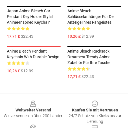
Japan Anime Bleach Car
Anime Bleach
Pendant Key Holder Stylish
Schlüsselanhänger Für Die
Anime-Inspired Keychain
Anzeige Ihres Fangeistes
17,71 £
$22.43
10,26 £
$12.99
Anime Bleach Pendant
Anime Bleach Rucksack
Keychain With Durable Design
Ornament Trendy Anime
Zubehör Für Ihre Tasche
10,26 £
$12.99
17,71 £
$22.43
Footer
Weltweiter Versand
Kaufen Sie mit Vertrauen
Wir versenden in über 200 Länder
24/7 Schutz von Klicks bis zur
Lieferung