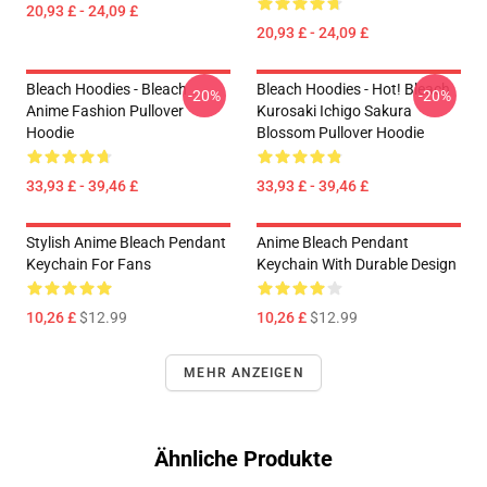
20,93 £ - 24,09 £
20,93 £ - 24,09 £
Bleach Hoodies - Bleach
Bleach Hoodies - Hot! Bleach
-20%
-20%
Anime Fashion Pullover
Kurosaki Ichigo Sakura
Hoodie
Blossom Pullover Hoodie
33,93 £ - 39,46 £
33,93 £ - 39,46 £
Stylish Anime Bleach Pendant
Anime Bleach Pendant
Keychain For Fans
Keychain With Durable Design
10,26 £
$12.99
10,26 £
$12.99
MEHR ANZEIGEN
Ähnliche Produkte