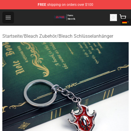
FREE
shipping on orders over $100
Bleach Store - Official Bleach Merchandise Shop
Open menu
Startseite
/
Bleach Zubehör
/
Bleach Schlüsselanhänger