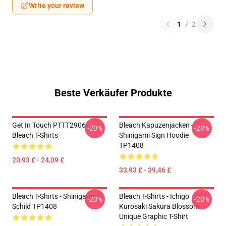
Write your review
1
/
2
Beste Verkäufer Produkte
Get In Touch PTTT2906
Bleach Kapuzenjacken -
-20%
-20%
Bleach T-Shirts
Shinigami Sign Hoodie
TP1408
20,93 £ - 24,09 £
33,93 £ - 39,46 £
Bleach T-Shirts - Shinigami
Bleach T-Shirts - Ichigo
-20%
-20%
Schild TP1408
Kurosaki Sakura Blossom
Unique Graphic T-Shirt