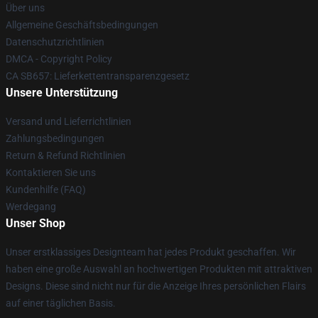
Über uns
Allgemeine Geschäftsbedingungen
Datenschutzrichtlinien
DMCA - Copyright Policy
CA SB657: Lieferkettentransparenzgesetz
Unsere Unterstützung
Versand und Lieferrichtlinien
Zahlungsbedingungen
Return & Refund Richtlinien
Kontaktieren Sie uns
Kundenhilfe (FAQ)
Werdegang
Unser Shop
Unser erstklassiges Designteam hat jedes Produkt geschaffen. Wir
haben eine große Auswahl an hochwertigen Produkten mit attraktiven
Designs. Diese sind nicht nur für die Anzeige Ihres persönlichen Flairs
auf einer täglichen Basis.