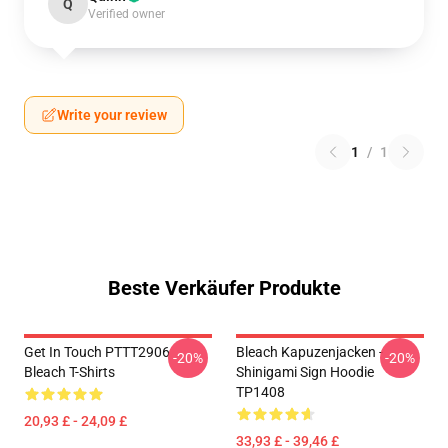
Q
Verified owner
Write your review
1
/
1
Beste Verkäufer Produkte
Get In Touch PTTT2906
Bleach Kapuzenjacken -
-20%
-20%
Bleach T-Shirts
Shinigami Sign Hoodie
TP1408
20,93 £ - 24,09 £
33,93 £ - 39,46 £