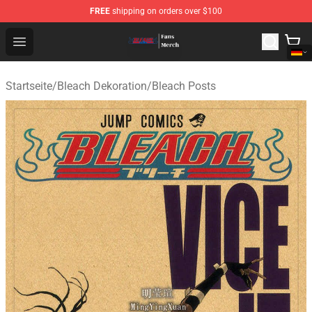
FREE
shipping on orders over $100
Bleach Store - Official Bleach Merchandise Shop
Open menu
Startseite
/
Bleach Dekoration
/
Bleach Posts