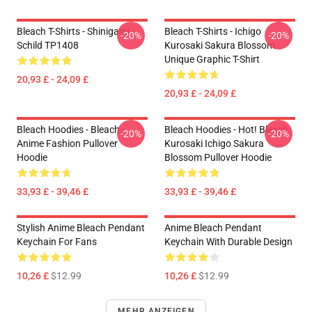
Bleach T-Shirts - Shinigami
Bleach T-Shirts - Ichigo
-20%
-20%
Schild TP1408
Kurosaki Sakura Blossom
Unique Graphic T-Shirt
20,93 £ - 24,09 £
20,93 £ - 24,09 £
Bleach Hoodies - Bleach
Bleach Hoodies - Hot! Bleach
-20%
-20%
Anime Fashion Pullover
Kurosaki Ichigo Sakura
Hoodie
Blossom Pullover Hoodie
33,93 £ - 39,46 £
33,93 £ - 39,46 £
Stylish Anime Bleach Pendant
Anime Bleach Pendant
Keychain For Fans
Keychain With Durable Design
10,26 £
$12.99
10,26 £
$12.99
MEHR ANZEIGEN