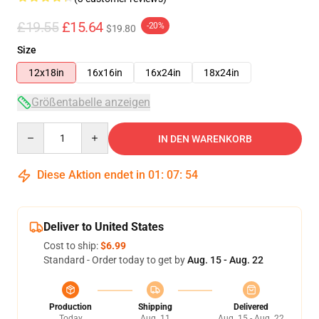
£19.55
£15.64
-20%
$19.80
Size
12x18in
16x16in
16x24in
18x24in
Größentabelle anzeigen
Quantity
IN DEN WARENKORB
Diese Aktion endet in
01
:
07
:
54
Deliver to United States
Cost to ship:
$6.99
Standard - Order today to get by
Aug. 15 - Aug. 22
Production
Shipping
Delivered
Today
Aug. 11
Aug. 15 - Aug. 22