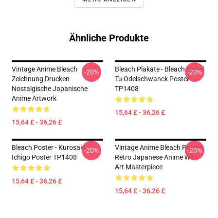
Ähnliche Produkte
Vintage Anime Bleach
Bleach Plakate - Bleach Nelliel
-20%
-20%
Zeichnung Drucken
Tu Odelschwanck Poster
Nostalgische Japanische
TP1408
Anime Artwork
15,64 £ - 36,26 £
15,64 £ - 36,26 £
Bleach Poster - Kurosaki
Vintage Anime Bleach Poster
-20%
-20%
Ichigo Poster TP1408
Retro Japanese Anime Wall
Art Masterpiece
15,64 £ - 36,26 £
15,64 £ - 36,26 £