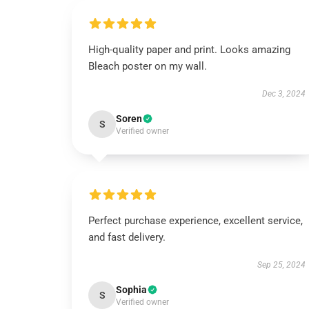
High-quality paper and print. Looks amazing
Bleach poster on my wall.
Dec 3, 2024
Soren
S
Verified owner
Perfect purchase experience, excellent service,
and fast delivery.
Sep 25, 2024
Sophia
S
Verified owner