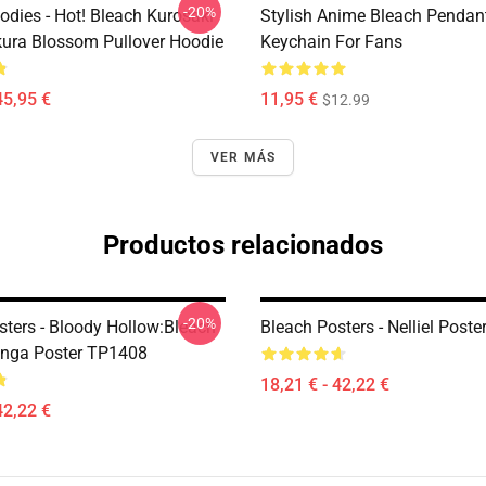
-20%
odies - Hot! Bleach Kurosaki
Stylish Anime Bleach Pendan
kura Blossom Pullover Hoodie
Keychain For Fans
45,95 €
11,95 €
$12.99
VER MÁS
Productos relacionados
-20%
sters - Bloody Hollow:Bleach
Bleach Posters - Nelliel Post
nga Poster TP1408
18,21 € - 42,22 €
42,22 €