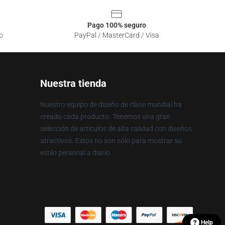
Pago 100% seguro
o
PayPal / MasterCard / Visa
Nuestra tienda
Nuestro equipo de diseño de clase mundial ha
creado cada producto. Tenemos una gran
selección de artículos de alta calidad con diseños
atractivos. Estos no son sólo para mostrar su
estilo personal a diario.
Help