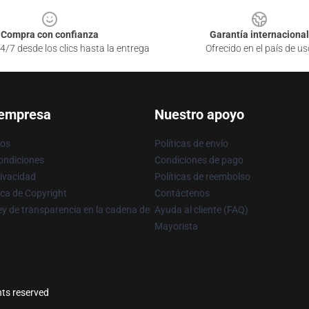
Compra con confianza
Garantía internacional
4/7 desde los clics hasta la entrega
Ofrecido en el país de us
 empresa
Nuestro apoyo
ros
Políticas de envío
ondiciones
Condiciones de pago
rivacidad
Políticas de reembolso
ica de Copyright
Contáctenos
y de transparencia en la cadena de
Ayuda al cliente (FAQ)
Mayorista
hts reserved