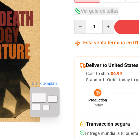
Ver guía de tallas
Quantity
Esta venta termina en
01
Deliver to United States
Cost to ship:
$6.99
Standard - Order today to g
blank template
Production
Today
Transacción segura
Entrega mundial a tu puerta