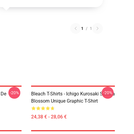
1
/
1
-20%
-20%
 De
Bleach T-Shirts - Ichigo Kurosaki Sakura
Blossom Unique Graphic T-Shirt
24,38 € - 28,06 €