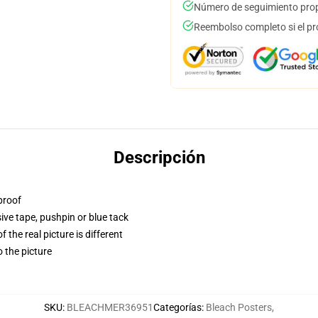
Número de seguimiento prop
Reembolso completo si el pr
Descripción
proof
ve tape, pushpin or blue tack
 the real picture is different
o the picture
SKU
:
BLEACHMER36951
Categorías
:
Bleach Posters
,