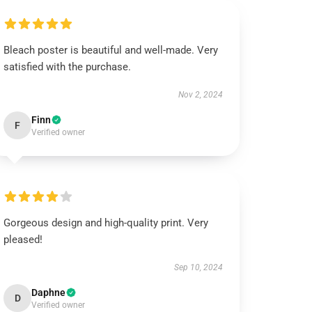
Bleach poster is beautiful and well-made. Very
satisfied with the purchase.
Nov 2, 2024
Finn
F
Verified owner
Gorgeous design and high-quality print. Very
pleased!
Sep 10, 2024
Daphne
D
Verified owner