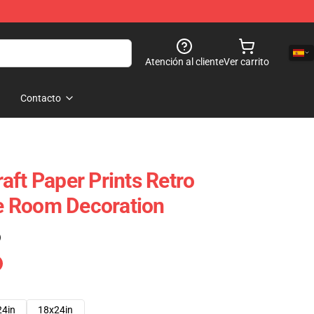
Atención al cliente
Ver carrito
Contacto
aft Paper Prints Retro
 Room Decoration
)
24in
18x24in