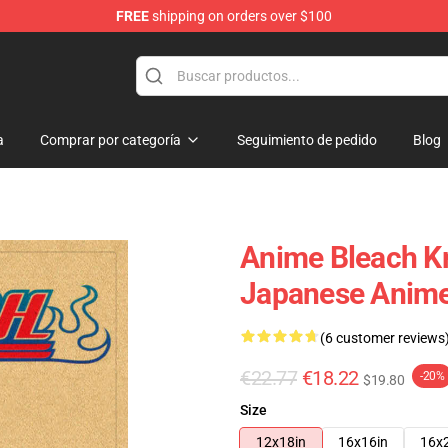
FREE
shipping on orders over $100
a
Comprar por categoría
Seguimiento de pedido
Blog
Anime Bleach Kr
Japanese Anime
(6 customer reviews
€22.77
€18.22
-20%
$19.80
Size
12x18in
16x16in
16x