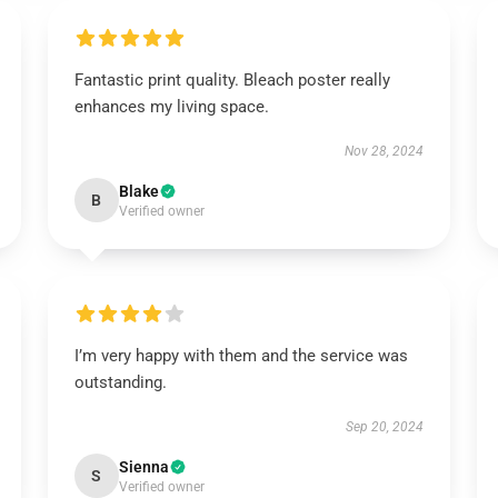
Fantastic print quality. Bleach poster really
enhances my living space.
Nov 28, 2024
Blake
B
Verified owner
I’m very happy with them and the service was
outstanding.
Sep 20, 2024
Sienna
S
Verified owner