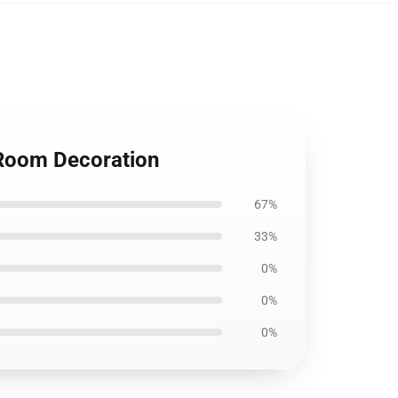
 Room Decoration
67%
33%
0%
0%
0%