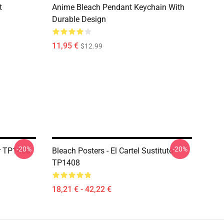
t
Anime Bleach Pendant Keychain With
Durable Design
11,95 €
$12.99
-20%
-20%
er TP1408
Bleach Posters - El Cartel Sustituto
TP1408
18,21 € - 42,22 €