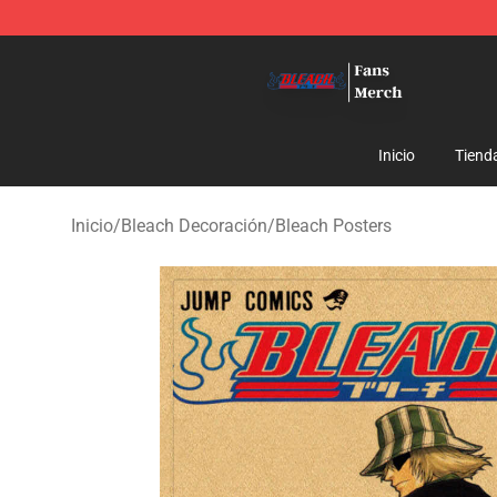
Bleach Store - Official Bleach Merchandise Shop
Inicio
Tiend
Inicio
/
Bleach Decoración
/
Bleach Posters