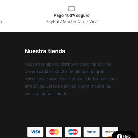
Pago 100% seguro
o
PayPal / MasterCard / Visa
Nuestra tienda
Nuestro equipo de diseño de clase mundial ha
creado cada producto. Tenemos una gran
selección de artículos de alta calidad con diseños
atractivos. Estos no son sólo para mostrar su
estilo personal a diario.
Help