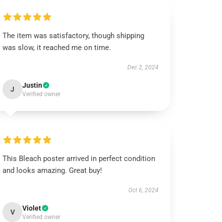
The item was satisfactory, though shipping
was slow, it reached me on time.
Dec 2, 2024
Justin
J
Verified owner
This Bleach poster arrived in perfect condition
and looks amazing. Great buy!
Oct 6, 2024
Violet
V
Verified owner