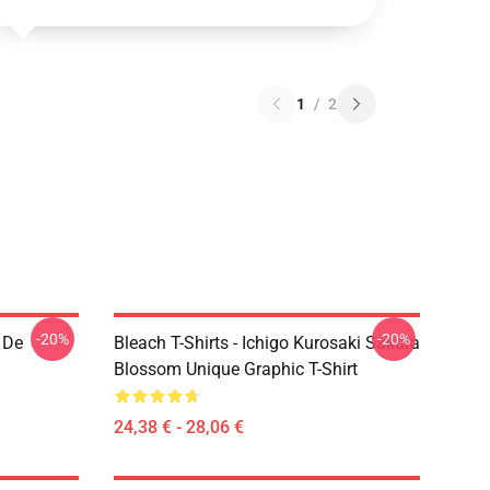
1
/
2
-20%
-20%
 De
Bleach T-Shirts - Ichigo Kurosaki Sakura
Blossom Unique Graphic T-Shirt
24,38 € - 28,06 €