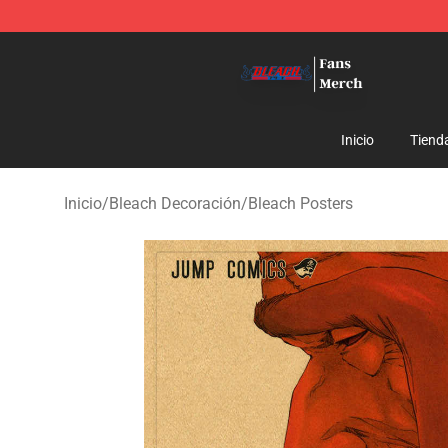
Bleach Store - Official Bleach Merchandise Shop
Inicio
Tiend
Inicio
/
Bleach Decoración
/
Bleach Posters