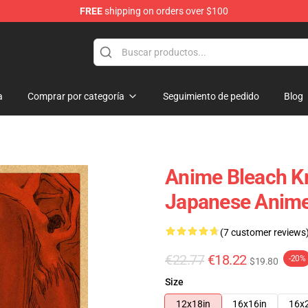
FREE
shipping on orders over $100
a
Comprar por categoría
Seguimiento de pedido
Blog
Anime Bleach Kr
Japanese Anime
(7 customer reviews
€22.77
€18.22
-20%
$19.80
Size
12x18in
16x16in
16x