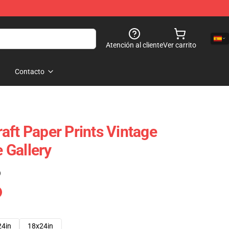
Atención al cliente
Ver carrito
Contacto
aft Paper Prints Vintage
 Gallery
)
24in
18x24in