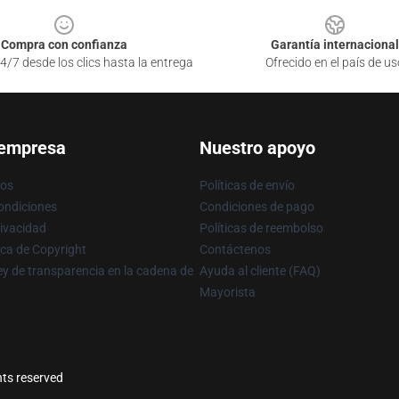
Compra con confianza
Garantía internacional
4/7 desde los clics hasta la entrega
Ofrecido en el país de us
 empresa
Nuestro apoyo
ros
Políticas de envío
ondiciones
Condiciones de pago
rivacidad
Políticas de reembolso
ica de Copyright
Contáctenos
y de transparencia en la cadena de
Ayuda al cliente (FAQ)
Mayorista
hts reserved