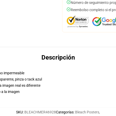
Número de seguimiento prop
Reembolso completo si el pr
Descripción
a no impermeable
sparente, pinza o tack azul
la imagen real es diferente
o a la imagen
SKU
:
BLEACHMER46928
Categorías
:
Bleach Posters
,