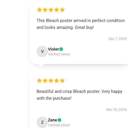
This Bleach poster arrived in perfect condition
and looks amazing. Great buy!
Dec 7, 2024
Violet
V
Verified owner
Beautiful and crisp Bleach poster. Very happy
with the purchase!
Nov 30, 2024
Zane
Z
Verified owner