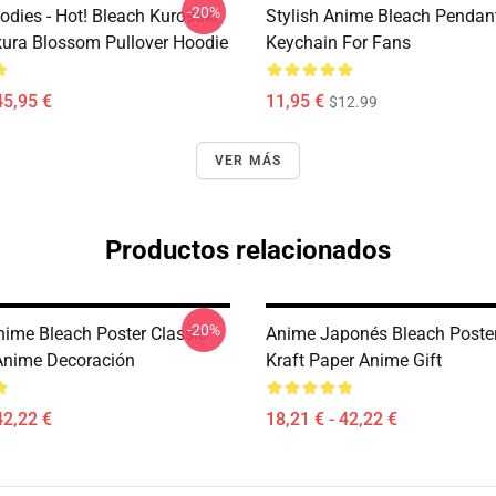
-20%
odies - Hot! Bleach Kurosaki
Stylish Anime Bleach Pendan
kura Blossom Pullover Hoodie
Keychain For Fans
45,95 €
11,95 €
$12.99
VER MÁS
Productos relacionados
-20%
nime Bleach Poster Classic
Anime Japonés Bleach Poster
Anime Decoración
Kraft Paper Anime Gift
42,22 €
18,21 € - 42,22 €