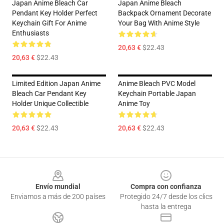
Japan Anime Bleach Car
Japan Anime Bleach
Pendant Key Holder Perfect
Backpack Ornament Decorate
Keychain Gift For Anime
Your Bag With Anime Style
Enthusiasts
20,63 €
$22.43
20,63 €
$22.43
Limited Edition Japan Anime
Anime Bleach PVC Model
Bleach Car Pendant Key
Keychain Portable Japan
Holder Unique Collectible
Anime Toy
20,63 €
$22.43
20,63 €
$22.43
Footer
Envío mundial
Compra con confianza
Enviamos a más de 200 países
Protegido 24/7 desde los clics
hasta la entrega