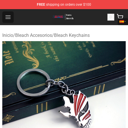
FREE
shipping on orders over $100
Bleach Store - Official Bleach Merchandise Shop
Open menu
Inicio
/
Bleach Accesorios
/
Bleach Keychains