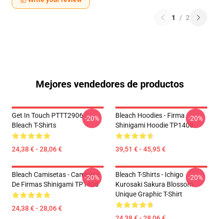
1
/
2
Mejores vendedores de productos
Get In Touch PTTT2906
Bleach Hoodies - Firma
-20%
-20%
Bleach T-Shirts
Shinigami Hoodie TP1408
24,38 € - 28,06 €
39,51 € - 45,95 €
Bleach Camisetas - Camiseta
Bleach T-Shirts - Ichigo
-20%
-20%
De Firmas Shinigami TP1408
Kurosaki Sakura Blossom
Unique Graphic T-Shirt
24,38 € - 28,06 €
24,38 € - 28,06 €