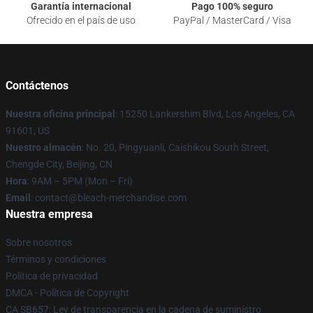
Garantía internacional
Pago 100% seguro
Ofrecido en el país de uso
PayPal / MasterCard / Visa
Contáctenos
Nuestra oficina principal
: 15250 Lankershim Blvd, Los Angeles, CA
91601, US
Nuestro almacén
: No. 20, Pingyuanli, Caishikou South Street,
Chengde City, Beijing, CN
Hora
: 9AM – 5PM (Mon – Fri)
Email
: contact@bleach-merchandise.com
Nuestra empresa
Sobre nosotros
Términos y condiciones
Política de privacidad
DMCA - Política de Copyright
CA SB657: Ley de transparencia en la cadena de suministro