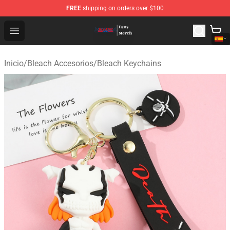
FREE
shipping on orders over $100
Bleach Store - Official Bleach Merchandise Shop
Open menu
Inicio
/
Bleach Accesorios
/
Bleach Keychains