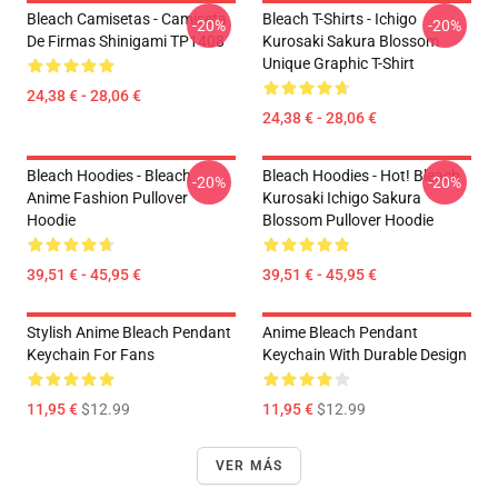
Bleach Camisetas - Camiseta
Bleach T-Shirts - Ichigo
-20%
-20%
De Firmas Shinigami TP1408
Kurosaki Sakura Blossom
Unique Graphic T-Shirt
24,38 € - 28,06 €
24,38 € - 28,06 €
Bleach Hoodies - Bleach
Bleach Hoodies - Hot! Bleach
-20%
-20%
Anime Fashion Pullover
Kurosaki Ichigo Sakura
Hoodie
Blossom Pullover Hoodie
39,51 € - 45,95 €
39,51 € - 45,95 €
Stylish Anime Bleach Pendant
Anime Bleach Pendant
Keychain For Fans
Keychain With Durable Design
11,95 €
$12.99
11,95 €
$12.99
VER MÁS