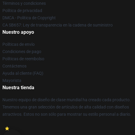
Términos y condiciones
Política de privacidad
DMCA - Política de Copyright
CA SB657: Ley de transparencia en la cadena de suministro
Nuestro apoyo
Políticas de envío
Condiciones de pago
Políticas de reembolso
Contáctenos
Ayuda al cliente (FAQ)
Mayorista
Nuestra tienda
Nuestro equipo de diseño de clase mundial ha creado cada producto.
Tenemos una gran selección de artículos de alta calidad con diseños
atractivos. Estos no son sólo para mostrar su estilo personal a diario.