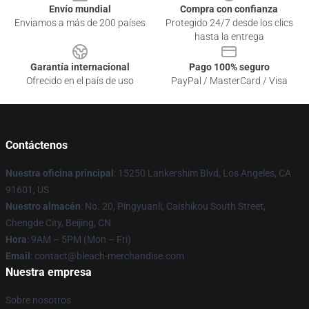
Envío mundial
Compra con confianza
Enviamos a más de 200 países
Protegido 24/7 desde los clics
hasta la entrega
Garantía internacional
Pago 100% seguro
Ofrecido en el país de uso
PayPal / MasterCard / Visa
Contáctenos
Nuestra oficina principal
: 15250 Lankershim Blvd, Los Angeles, CA
91601, US
Nuestro almacén
: No. 20, Pingyuanli, Caishikou South Street,
Chengde City, Beijing, CN
Hora
: 9AM – 5PM (Mon – Fri)
Email
: contact@bleach-merchandise.com
Nuestra empresa
Sobre nosotros