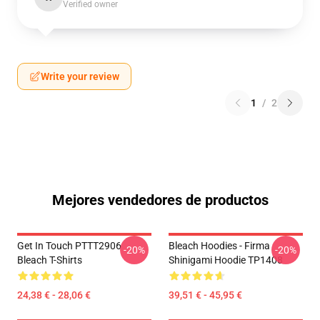
Verified owner
Write your review
1
/
2
Mejores vendedores de productos
Get In Touch PTTT2906
Bleach Hoodies - Firma
-20%
-20%
Bleach T-Shirts
Shinigami Hoodie TP1408
24,38 € - 28,06 €
39,51 € - 45,95 €