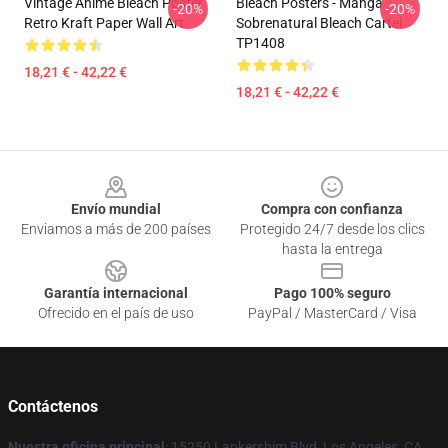
Vintage Anime Bleach Poster
Bleach Posters - Manga
-20%
-20%
Retro Kraft Paper Wall Art
Sobrenatural Bleach Cartel
TP1408
18,21 € - 42,22 €
18,21 € - 42,22 €
Footer
Envío mundial
Compra con confianza
Enviamos a más de 200 países
Protegido 24/7 desde los clics
hasta la entrega
Garantía internacional
Pago 100% seguro
Ofrecido en el país de uso
PayPal / MasterCard / Visa
Contáctenos
Nuestra oficina principal
: 15250 Lankershim Blvd, Los Angeles, CA