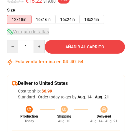
€22.77
€18.22
$19.80
Size
12x18in
16x16in
16x24in
18x24in
Ver guía de tallas
Quantity
AÑADIR AL CARRITO
Esta venta termina en
04
:
40
:
53
Deliver to United States
Cost to ship:
$6.99
Standard - Order today to get by
Aug. 14 - Aug. 21
Production
Shipping
Delivered
Today
Aug. 10
Aug. 14 - Aug. 21