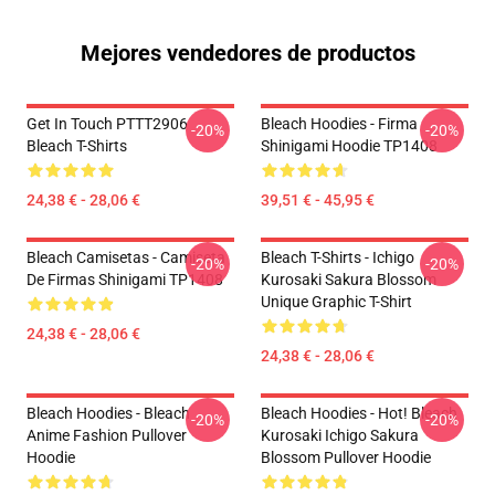
Mejores vendedores de productos
Get In Touch PTTT2906
Bleach Hoodies - Firma
-20%
-20%
Bleach T-Shirts
Shinigami Hoodie TP1408
24,38 € - 28,06 €
39,51 € - 45,95 €
Bleach Camisetas - Camiseta
Bleach T-Shirts - Ichigo
-20%
-20%
De Firmas Shinigami TP1408
Kurosaki Sakura Blossom
Unique Graphic T-Shirt
24,38 € - 28,06 €
24,38 € - 28,06 €
Bleach Hoodies - Bleach
Bleach Hoodies - Hot! Bleach
-20%
-20%
Anime Fashion Pullover
Kurosaki Ichigo Sakura
Hoodie
Blossom Pullover Hoodie