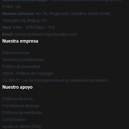
91601, US
Nuestro almacén
: No. 20, Pingyuanli, Caishikou South Street,
Chengde City, Beijing, CN
Hora
: 9AM – 5PM (Mon – Fri)
Email
: contact@bleach-merchandise.com
Nuestra empresa
Sobre nosotros
Términos y condiciones
Política de privacidad
DMCA - Política de Copyright
CA SB657: Ley de transparencia en la cadena de suministro
Nuestro apoyo
Políticas de envío
Condiciones de pago
Políticas de reembolso
Contáctenos
Ayuda al cliente (FAQ)