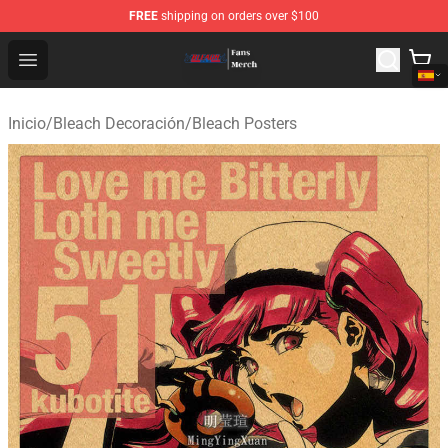
FREE
shipping on orders over $100
Bleach Store - Official Bleach Merchandise Shop
Open menu
Inicio
/
Bleach Decoración
/
Bleach Posters