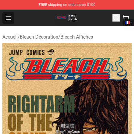
FREE
shipping on orders over $100
Bleach Store - Official Bleach Merchandise Shop
Open menu
Accueil
/
Bleach Décoration
/
Bleach Affiches