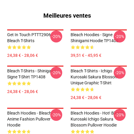
Meilleures ventes
Get In Touch PTTT2906
Bleach Hoodies - Signe
-20%
-20%
Bleach T-Shirts
Shinigami Hoodie TP1408
24,38 € - 28,06 €
39,51 € - 45,95 €
Bleach T-Shirts - Shinigami
Bleach T-Shirts - Ichigo
-20%
-20%
Signe T-Shirt TP1408
Kurosaki Sakura Blossom
Unique Graphic T-Shirt
24,38 € - 28,06 €
24,38 € - 28,06 €
Bleach Hoodies - Bleach
Bleach Hoodies - Hot! Bleach
-20%
-20%
Anime Fashion Pullover
Kurosaki Ichigo Sakura
Hoodie
Blossom Pullover Hoodie