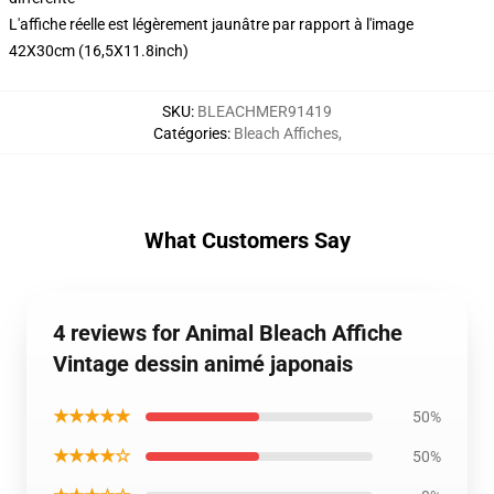
L'affiche réelle est légèrement jaunâtre par rapport à l'image
42X30cm (16,5X11.8inch)
SKU
:
BLEACHMER91419
Catégories
:
Bleach Affiches
,
What Customers Say
4 reviews for Animal Bleach Affiche
Vintage dessin animé japonais
★★★★★
50%
★★★★☆
50%