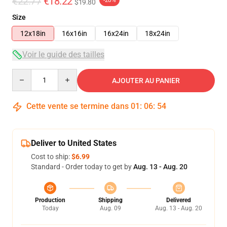
€22.77
€18.22
$19.80
Size
12x18in
16x16in
16x24in
18x24in
Voir le guide des tailles
Quantity
AJOUTER AU PANIER
Cette vente se termine dans
01
:
06
:
53
Deliver to United States
Cost to ship:
$6.99
Standard - Order today to get by
Aug. 13 - Aug. 20
Production
Shipping
Delivered
Today
Aug. 09
Aug. 13 - Aug. 20