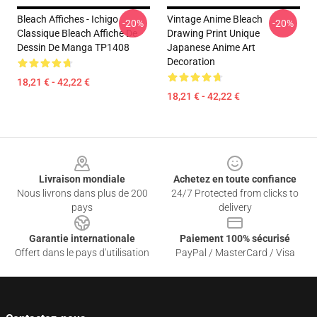
Bleach Affiches - Ichigo
Vintage Anime Bleach
-20%
-20%
Classique Bleach Affiche De
Drawing Print Unique
Dessin De Manga TP1408
Japanese Anime Art
Decoration
18,21 € - 42,22 €
18,21 € - 42,22 €
Footer
Livraison mondiale
Achetez en toute confiance
Nous livrons dans plus de 200
24/7 Protected from clicks to
pays
delivery
Garantie internationale
Paiement 100% sécurisé
Offert dans le pays d'utilisation
PayPal / MasterCard / Visa