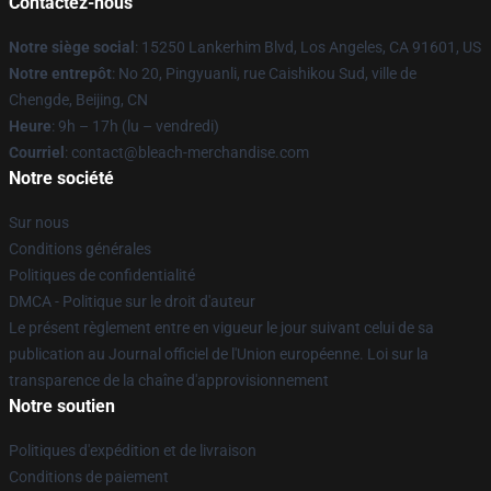
Contactez-nous
Notre siège social
: 15250 Lankerhim Blvd, Los Angeles, CA 91601, US
Notre entrepôt
: No 20, Pingyuanli, rue Caishikou Sud, ville de
Chengde, Beijing, CN
Heure
: 9h – 17h (lu – vendredi)
Courriel
: contact@bleach-merchandise.com
Notre société
Sur nous
Conditions générales
Politiques de confidentialité
DMCA - Politique sur le droit d'auteur
Le présent règlement entre en vigueur le jour suivant celui de sa
publication au Journal officiel de l'Union européenne. Loi sur la
transparence de la chaîne d'approvisionnement
Notre soutien
Politiques d'expédition et de livraison
Conditions de paiement