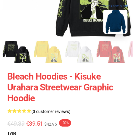
blank template
Bleach Hoodies - Kisuke
Urahara Streetwear Graphic
Hoodie
(3 customer reviews)
€49.39
€39.51
-20%
$42.95
Type