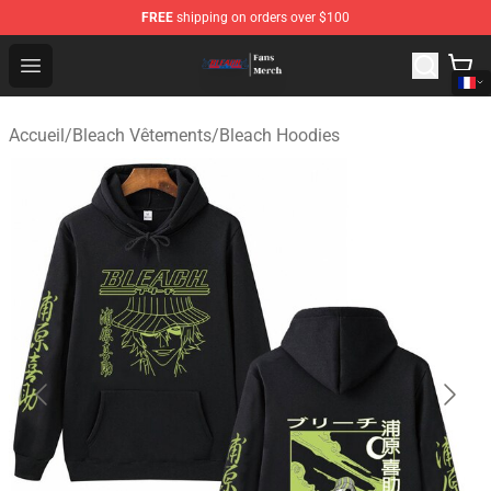
FREE
shipping on orders over $100
Bleach Store - Official Bleach Merchandise Shop
Open menu
Accueil
/
Bleach Vêtements
/
Bleach Hoodies