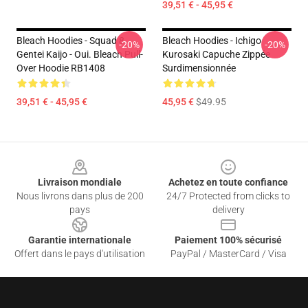
39,51 € - 45,95 €
Bleach Hoodies - Squad 8
Bleach Hoodies - Ichigo
-20%
-20%
Gentei Kaijo - Oui. Bleach Pull-
Kurosaki Capuche Zippée
Over Hoodie RB1408
Surdimensionnée
39,51 € - 45,95 €
45,95 €
$49.95
Footer
Livraison mondiale
Achetez en toute confiance
Nous livrons dans plus de 200
24/7 Protected from clicks to
pays
delivery
Garantie internationale
Paiement 100% sécurisé
Offert dans le pays d'utilisation
PayPal / MasterCard / Visa