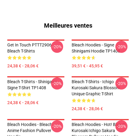
Meilleures ventes
Get In Touch PTTT2906
Bleach Hoodies - Signe
-20%
-20%
Bleach T-Shirts
Shinigami Hoodie TP1408
24,38 € - 28,06 €
39,51 € - 45,95 €
Bleach T-Shirts - Shinigami
Bleach T-Shirts - Ichigo
-20%
-20%
Signe T-Shirt TP1408
Kurosaki Sakura Blossom
Unique Graphic T-Shirt
24,38 € - 28,06 €
24,38 € - 28,06 €
Bleach Hoodies - Bleach
Bleach Hoodies - Hot! Bleach
-20%
-20%
Anime Fashion Pullover
Kurosaki Ichigo Sakura