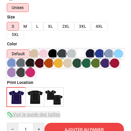
Unisex
Size
S
M
L
XL
2XL
3XL
4XL
5XL
Color
Default
Print Location
Voir le guide des tailles
Quantity
AJOUTER AU PANIER