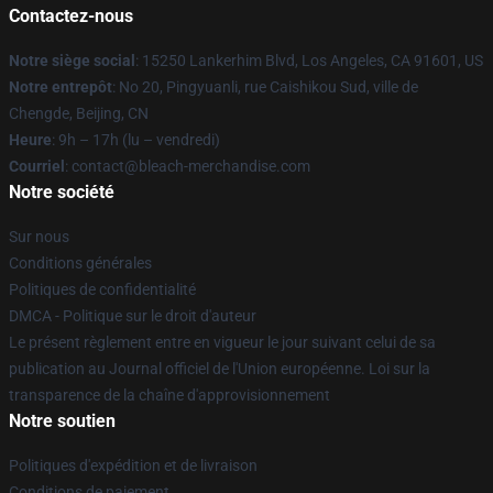
Contactez-nous
Notre siège social
: 15250 Lankerhim Blvd, Los Angeles, CA 91601, US
Notre entrepôt
: No 20, Pingyuanli, rue Caishikou Sud, ville de
Chengde, Beijing, CN
Heure
: 9h – 17h (lu – vendredi)
Courriel
: contact@bleach-merchandise.com
Notre société
Sur nous
Conditions générales
Politiques de confidentialité
DMCA - Politique sur le droit d'auteur
Le présent règlement entre en vigueur le jour suivant celui de sa
publication au Journal officiel de l'Union européenne. Loi sur la
transparence de la chaîne d'approvisionnement
Notre soutien
Politiques d'expédition et de livraison
Conditions de paiement