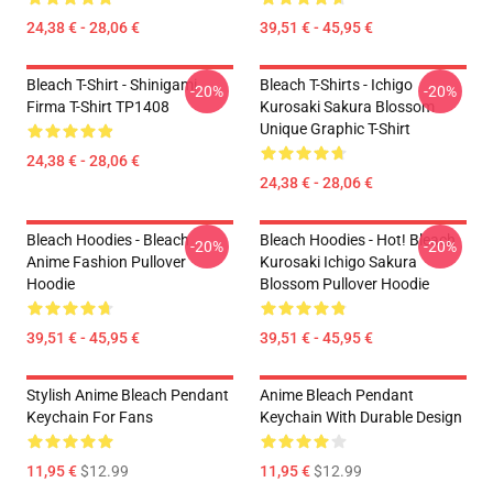
24,38 € - 28,06 €
39,51 € - 45,95 €
Bleach T-Shirt - Shinigami
Bleach T-Shirts - Ichigo
-20%
-20%
Firma T-Shirt TP1408
Kurosaki Sakura Blossom
Unique Graphic T-Shirt
24,38 € - 28,06 €
24,38 € - 28,06 €
Bleach Hoodies - Bleach
Bleach Hoodies - Hot! Bleach
-20%
-20%
Anime Fashion Pullover
Kurosaki Ichigo Sakura
Hoodie
Blossom Pullover Hoodie
39,51 € - 45,95 €
39,51 € - 45,95 €
Stylish Anime Bleach Pendant
Anime Bleach Pendant
Keychain For Fans
Keychain With Durable Design
11,95 €
$12.99
11,95 €
$12.99