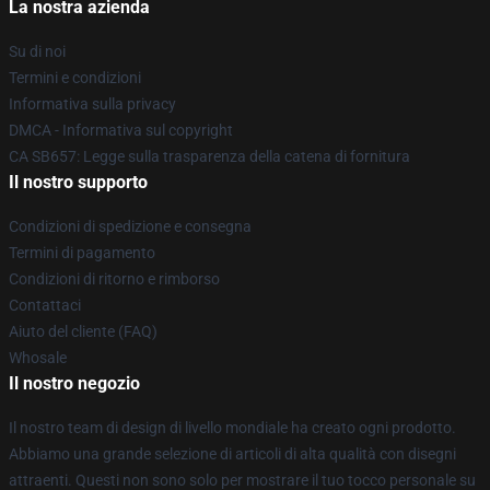
La nostra azienda
Su di noi
Termini e condizioni
Informativa sulla privacy
DMCA - Informativa sul copyright
CA SB657: Legge sulla trasparenza della catena di fornitura
Il nostro supporto
Condizioni di spedizione e consegna
Termini di pagamento
Condizioni di ritorno e rimborso
Contattaci
Aiuto del cliente (FAQ)
Whosale
Il nostro negozio
Il nostro team di design di livello mondiale ha creato ogni prodotto.
Abbiamo una grande selezione di articoli di alta qualità con disegni
attraenti. Questi non sono solo per mostrare il tuo tocco personale su