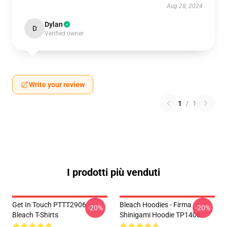
Aug 28, 2024
Dylan
D
Verified owner
Write your review
1
/
1
I prodotti più venduti
Get In Touch PTTT2906
Bleach Hoodies - Firma
-20%
-20%
Bleach T-Shirts
Shinigami Hoodie TP1408