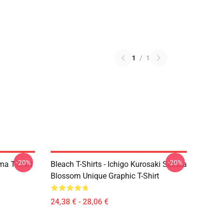
1
/
1
-20%
-20%
ma T-Shirt
Bleach T-Shirts - Ichigo Kurosaki Sakura
Blossom Unique Graphic T-Shirt
24,38 € - 28,06 €