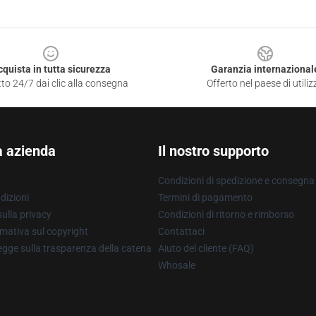
cquista in tutta sicurezza
Garanzia internazional
to 24/7 dai clic alla consegna
Offerto nel paese di utiliz
a azienda
Il nostro supporto
Condizioni di spedizione e consegna
dizioni
Termini di pagamento
ulla privacy
Condizioni di ritorno e rimborso
mativa sul copyright
Contattaci
gge sulla trasparenza della catena
Aiuto del cliente (FAQ)
Whosale