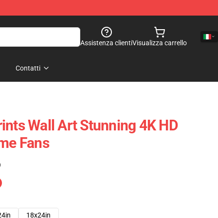
Assistenza clienti
Visualizza carrello
Contatti
ints Wall Art Stunning 4K HD
ime Fans
)
24in
18x24in