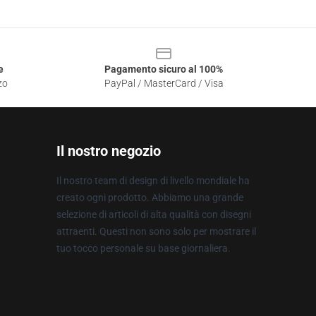
e
Pagamento sicuro al 100%
zo
PayPal / MasterCard / Visa
Il nostro negozio
Il nostro team di design di livello mondiale ha
creato ogni prodotto. Abbiamo una grande
selezione di articoli di alta qualità con disegni
attraenti. Questi non sono solo per mostrare il
tuo tocco personale su base giornaliera.