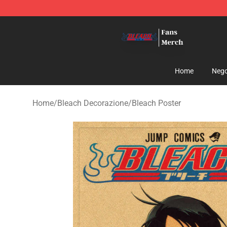
Bleach Store - Official Bleach Merchandise Shop
Home
Nego
Home
/
Bleach Decorazione
/
Bleach Poster