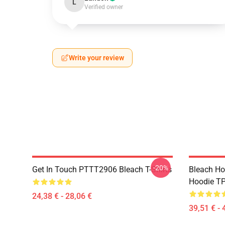
L
Verified owner
Write your review
-20%
Get In Touch PTTT2906 Bleach T-Shirts
Bleach Ho
Hoodie T
24,38 € - 28,06 €
39,51 € - 