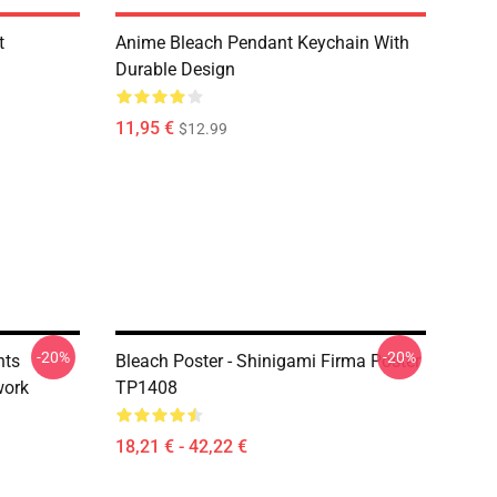
t
Anime Bleach Pendant Keychain With
Durable Design
11,95 €
$12.99
-20%
-20%
nts
Bleach Poster - Shinigami Firma Poster
work
TP1408
18,21 € - 42,22 €