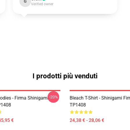
G
Verified owner
I prodotti più venduti
-20%
odies - Firma Shinigami
Bleach T-Shirt - Shinigami Fir
P1408
TP1408
45,95 €
24,38 € - 28,06 €