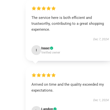
The service here is both efficient and
trustworthy, contributing to a great shopping
experience.
Dec 7, 2024
Isaac
I
Verified owner
Arrived on time and the quality exceeded my
expectations.
Dec 1, 2024
Landon