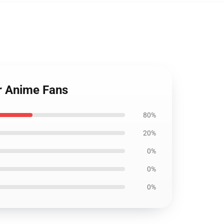
or Anime Fans
80%
20%
0%
0%
0%