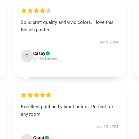
Solid print quality and vivid colors. I love this
Bleach poster!
Dec 6, 2024
Casey
C
Verified owner
Excellent print and vibrant colors. Perfect for
any room!
Oct 10, 2024
Grant