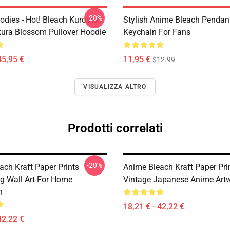
-20%
odies - Hot! Bleach Kurosaki
Stylish Anime Bleach Pendan
kura Blossom Pullover Hoodie
Keychain For Fans
45,95 €
11,95 €
$12.99
VISUALIZZA ALTRO
Prodotti correlati
-20%
ach Kraft Paper Prints
Anime Bleach Kraft Paper Pri
ng Wall Art For Home
Vintage Japanese Anime Art
n
18,21 € - 42,22 €
42,22 €