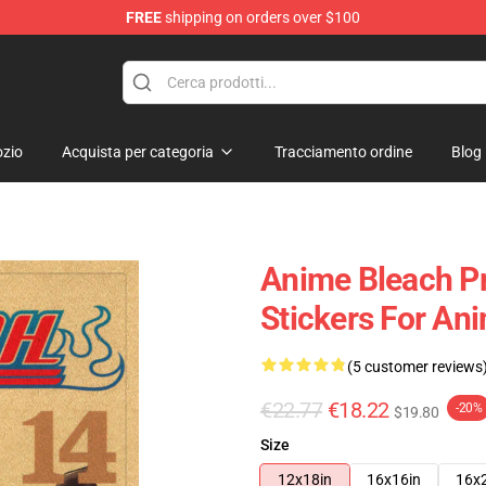
FREE
shipping on orders over $100
zio
Acquista per categoria
Tracciamento ordine
Blog
Anime Bleach Pr
Stickers For An
(5 customer reviews
€22.77
€18.22
-20%
$19.80
Size
12x18in
16x16in
16x