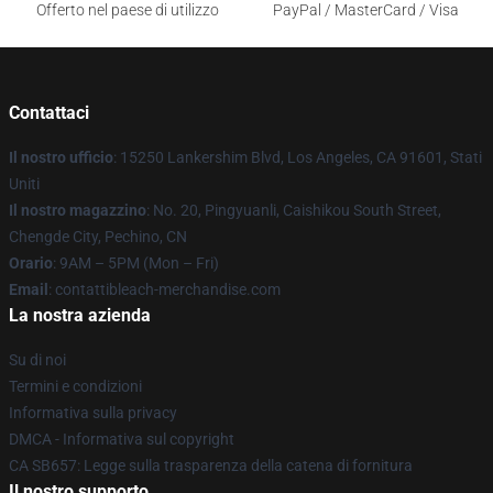
Offerto nel paese di utilizzo
PayPal / MasterCard / Visa
Contattaci
Il nostro ufficio
: 15250 Lankershim Blvd, Los Angeles, CA 91601, Stati
Uniti
Il nostro magazzino
: No. 20, Pingyuanli, Caishikou South Street,
Chengde City, Pechino, CN
Orario
: 9AM – 5PM (Mon – Fri)
Email
: contattibleach-merchandise.com
La nostra azienda
Su di noi
Termini e condizioni
Informativa sulla privacy
DMCA - Informativa sul copyright
CA SB657: Legge sulla trasparenza della catena di fornitura
Il nostro supporto