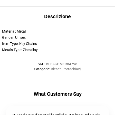
Descrizione
Material: Metal
Gender: Unisex
Item Type: Key Chains
Metals Type: Zinc alloy
SKU
:
BLEACHMER84798
Categorie
:
Bleach Portachiavi
,
What Customers Say