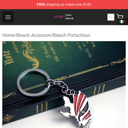
FREE
shipping on orders over $100
Bleach Store - Official Bleach Merchandise Shop
Open menu
Home
/
Bleach Accessori
/
Bleach Portachiavi