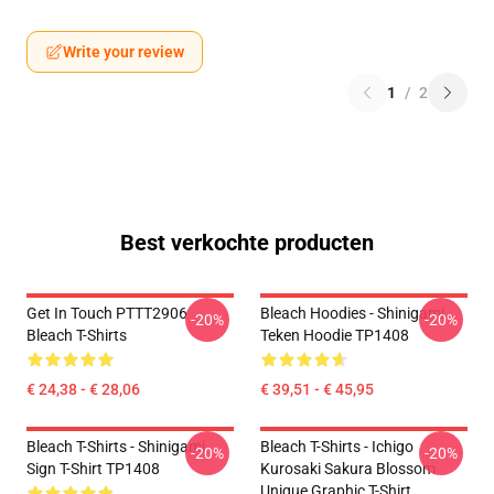
Write your review
1
/
2
Best verkochte producten
Get In Touch PTTT2906
Bleach Hoodies - Shinigami
-20%
-20%
Bleach T-Shirts
Teken Hoodie TP1408
€ 24,38 - € 28,06
€ 39,51 - € 45,95
Bleach T-Shirts - Shinigami
Bleach T-Shirts - Ichigo
-20%
-20%
Sign T-Shirt TP1408
Kurosaki Sakura Blossom
Unique Graphic T-Shirt