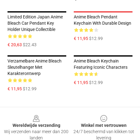
Limited Edition Japan Anime
Anime Bleach Pendant
Bleach Car Pendant Key
Keychain With Durable Design
Holder Unique Collectible
€ 11,95
$12.99
€ 20,63
$22.43
Verzamelbare Anime Bleach
Anime Bleach Keychain
Sleutelhanger Met
Featuring Iconic Characters
Karakterontwerp
€ 11,95
$12.99
€ 11,95
$12.99
Footer
Wereldwijde verzending
Winkel met vertrouwen
Wij verzenden naar meer dan 200
24/7 beschermd van klikken tot
landen
levering