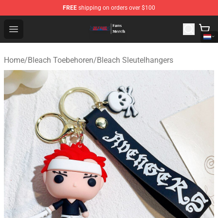
FREE
shipping on orders over $100
Bleach Store - Official Bleach Merchandise Shop
Open menu
Home
/
Bleach Toebehoren
/
Bleach Sleutelhangers