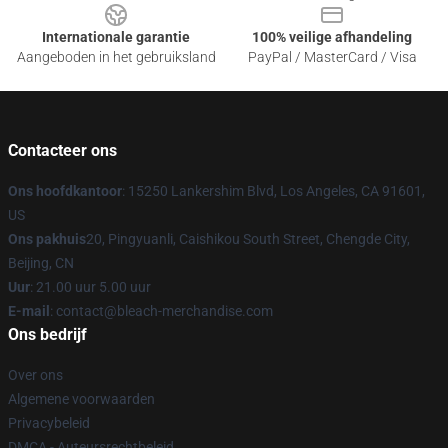
Internationale garantie
100% veilige afhandeling
Aangeboden in het gebruiksland
PayPal / MasterCard / Visa
Contacteer ons
Ons hoofdkantoor
: 15250 Lankershim Blvd, Los Angeles, CA 91601,
US
Ons pakhuis
20, Pingyuanli, Caishikou South Street, Chengde City,
Beijing, CN
Uur
: 21.00 uur 5.00 uur
E-mail
: contact@bleach-merchandise.com
Ons bedrijf
Over ons
Algemene voorwaarden
Privacybeleid
DMCA - Auteursrechtbeleid