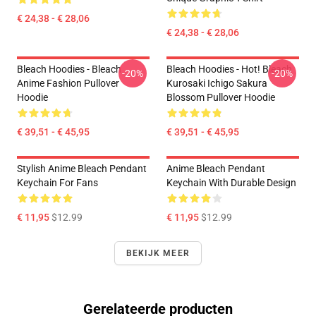
€ 24,38 - € 28,06
€ 24,38 - € 28,06
Bleach Hoodies - Bleach
Bleach Hoodies - Hot! Bleach
-20%
-20%
Anime Fashion Pullover
Kurosaki Ichigo Sakura
Hoodie
Blossom Pullover Hoodie
€ 39,51 - € 45,95
€ 39,51 - € 45,95
Stylish Anime Bleach Pendant
Anime Bleach Pendant
Keychain For Fans
Keychain With Durable Design
€ 11,95
$12.99
€ 11,95
$12.99
BEKIJK MEER
Gerelateerde producten