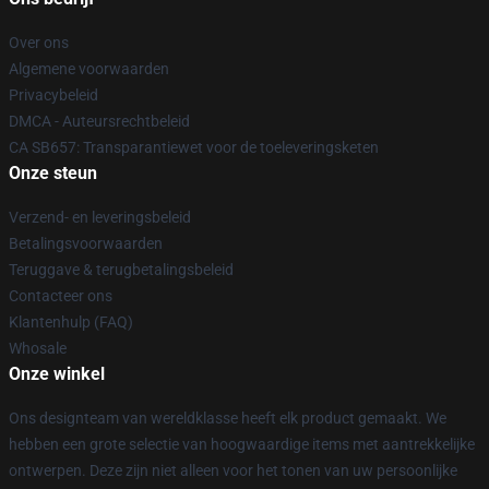
Over ons
Algemene voorwaarden
Privacybeleid
DMCA - Auteursrechtbeleid
CA SB657: Transparantiewet voor de toeleveringsketen
Onze steun
Verzend- en leveringsbeleid
Betalingsvoorwaarden
Teruggave & terugbetalingsbeleid
Contacteer ons
Klantenhulp (FAQ)
Whosale
Onze winkel
Ons designteam van wereldklasse heeft elk product gemaakt. We
hebben een grote selectie van hoogwaardige items met aantrekkelijke
ontwerpen. Deze zijn niet alleen voor het tonen van uw persoonlijke