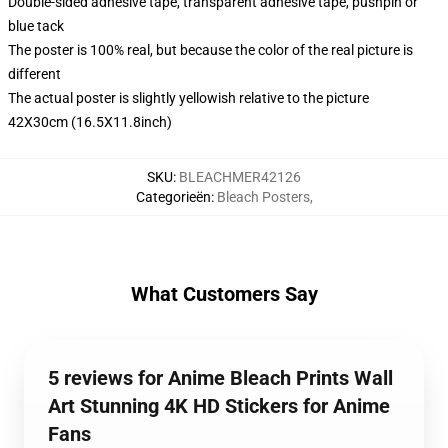
Double-sided adhesive tape, transparent adhesive tape, pushpin or
blue tack
The poster is 100% real, but because the color of the real picture is
different
The actual poster is slightly yellowish relative to the picture
42X30cm (16.5X11.8inch)
SKU
:
BLEACHMER42126
Categorieën
:
Bleach Posters
,
What Customers Say
5 reviews for Anime Bleach Prints Wall
Art Stunning 4K HD Stickers for Anime
Fans