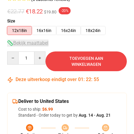
€22.77
€18.22
-20%
$19.80
Size
12x18in
16x16in
16x24in
18x24in
Bekijk maattabel
Quantity
TOEVOEGEN AAN
WINKELWAGEN
Deze uitverkoop eindigt over
01
:
22
:
54
Deliver to United States
Cost to ship:
$6.99
Standard - Order today to get by
Aug. 14 - Aug. 21