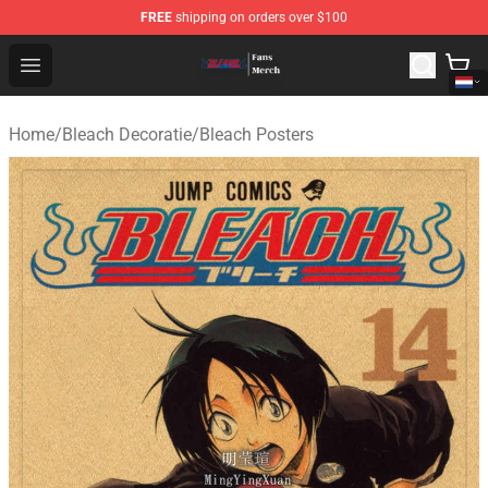
FREE
shipping on orders over $100
Bleach Store - Official Bleach Merchandise Shop
Open menu
Home
/
Bleach Decoratie
/
Bleach Posters