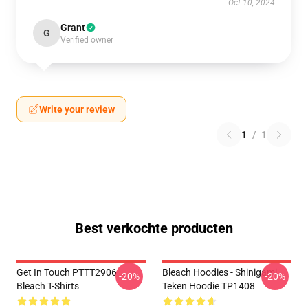
Oct 10, 2024
Grant
G
Verified owner
Write your review
1
/
1
Best verkochte producten
Get In Touch PTTT2906
Bleach Hoodies - Shinigami
-20%
-20%
Bleach T-Shirts
Teken Hoodie TP1408