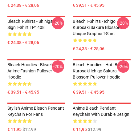
€ 24,38 - € 28,06
€ 39,51 - € 45,95
Bleach T-Shirts - Shinigami
Bleach T-Shirts - Ichigo
-20%
-20%
Sign T-Shirt TP1408
Kurosaki Sakura Blossom
Unique Graphic T-Shirt
€ 24,38 - € 28,06
€ 24,38 - € 28,06
Bleach Hoodies - Bleach
Bleach Hoodies - Hot! Bleach
-20%
-20%
Anime Fashion Pullover
Kurosaki Ichigo Sakura
Hoodie
Blossom Pullover Hoodie
€ 39,51 - € 45,95
€ 39,51 - € 45,95
Stylish Anime Bleach Pendant
Anime Bleach Pendant
Keychain For Fans
Keychain With Durable Design
€ 11,95
$12.99
€ 11,95
$12.99