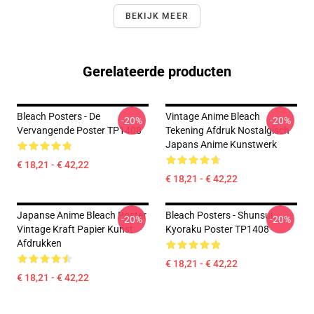
BEKIJK MEER
Gerelateerde producten
Bleach Posters - De
Vintage Anime Bleach
-20%
-20%
Vervangende Poster TP1408
Tekening Afdruk Nostalgisch
Japans Anime Kunstwerk
€ 18,21 - € 42,22
€ 18,21 - € 42,22
Japanse Anime Bleach Poster
Bleach Posters - Shunsui
-20%
-20%
Vintage Kraft Papier Kunst
Kyoraku Poster TP1408
Afdrukken
€ 18,21 - € 42,22
€ 18,21 - € 42,22