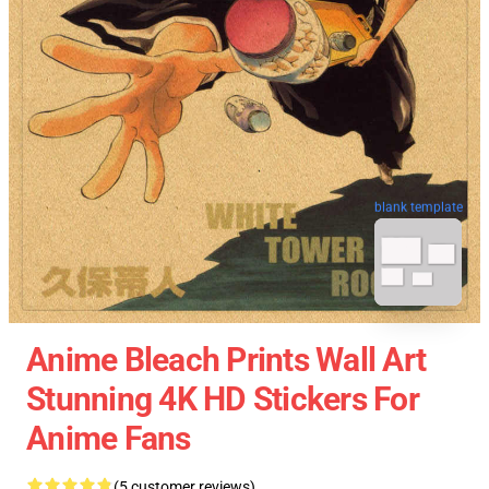
blank template
Anime Bleach Prints Wall Art
Stunning 4K HD Stickers For
Anime Fans
(5 customer reviews)