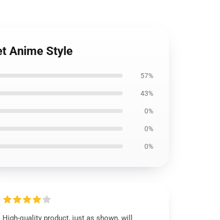
t Anime Style
57%
43%
0%
0%
0%
High-quality product, just as shown, will