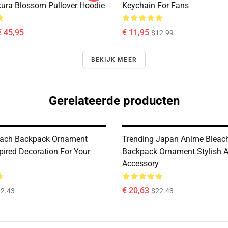
kura Blossom Pullover Hoodie
Keychain For Fans
€ 45,95
€ 11,95
$12.99
BEKIJK MEER
Gerelateerde producten
each Backpack Ornament
Trending Japan Anime Bleac
pired Decoration For Your
Backpack Ornament Stylish 
Accessory
€ 20,63
2.43
$22.43