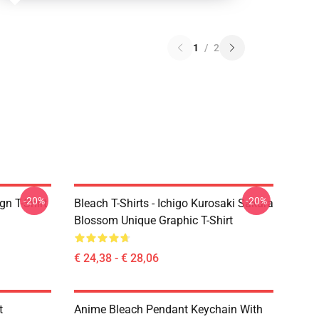
1
/
2
-20%
-20%
gn T-Shirt
Bleach T-Shirts - Ichigo Kurosaki Sakura
Blossom Unique Graphic T-Shirt
€ 24,38 - € 28,06
t
Anime Bleach Pendant Keychain With