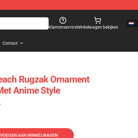
Klantenservice
Winkelwagen bekijken
Contact
each Rugzak Ornament
Met Anime Style
)
VOEGEN AAN WINKELWAGEN