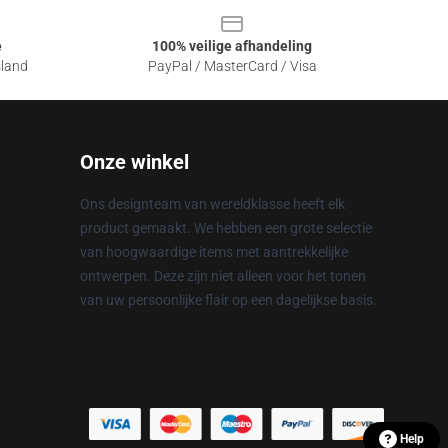
e
100% veilige afhandeling
sland
PayPal / MasterCard / Visa
Onze winkel
Ons designteam van wereldklasse heeft elk
product gemaakt. We hebben een grote selectie
van hoogwaardige items met aantrekkelijke
ontwerpen. Deze zijn niet alleen voor het tonen
van uw persoonlijke flair op een dagelijkse basis.
Help