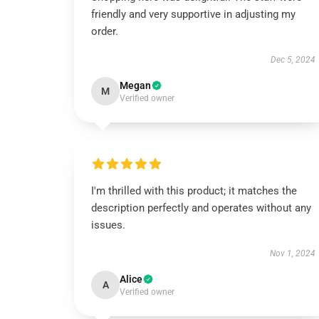
friendly and very supportive in adjusting my
order.
Dec 5, 2024
Megan
M
Verified owner
I'm thrilled with this product; it matches the
description perfectly and operates without any
issues.
Nov 1, 2024
Alice
A
Verified owner