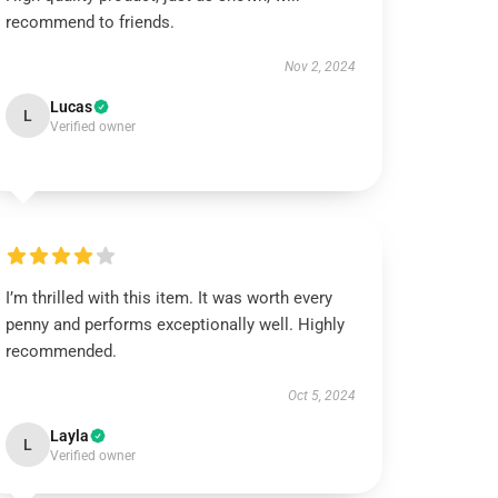
recommend to friends.
Nov 2, 2024
Lucas
L
Verified owner
I’m thrilled with this item. It was worth every
penny and performs exceptionally well. Highly
recommended.
Oct 5, 2024
Layla
L
Verified owner