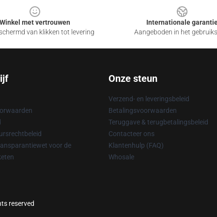
Winkel met vertrouwen
Internationale garanti
chermd van klikken tot levering
Aangeboden in het gebruik
jf
Onze steun
Verzend- en leveringsbeleid
oorwaarden
Betalingsvoorwaarden
d
Teruggave & terugbetalingsbeleid
rsrechtbeleid
Contacteer ons
ransparantiewet voor de
Klantenhulp (FAQ)
keten
Whosale
hts reserved