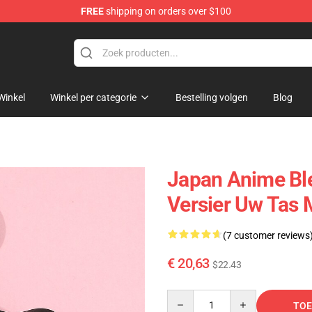
FREE
shipping on orders over $100
Winkel
Winkel per categorie
Bestelling volgen
Blog
Japan Anime Bl
Versier Uw Tas 
(7 customer reviews
€ 20,63
$22.43
Quantity
TOE