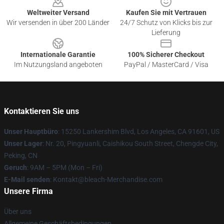
Weltweiter Versand
Kaufen Sie mit Vertrauen
Wir versenden in über 200 Länder
24/7 Schutz von Klicks bis zur
Lieferung
Internationale Garantie
100% Sicherer Checkout
Im Nutzungsland angeboten
PayPal / MasterCard / Visa
Kontaktieren Sie uns
Unser Hauptbüro
: 15250 Lankershim Blvd, Los Angeles, CA 91601, US
Unser Lager
: Nr. 20, Pingyuanli, Caishikou South Street, Chengde City,
Peking, CN
Geruch
: 9AM – 5PM (Mon – Fri)
E-Mail senden
: Kontakt@bleach-Merchandise.com
Unsere Firma
Über uns
Allgemeine Geschäftsbedingungen