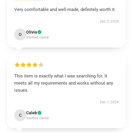
Very comfortable and well-made, definitely worth it.
Dec 3, 2024
Olivia
O
Verified owner
This item is exactly what I was searching for. It
meets all my requirements and works without any
issues.
Dec 1, 2024
Caleb
C
Verified owner