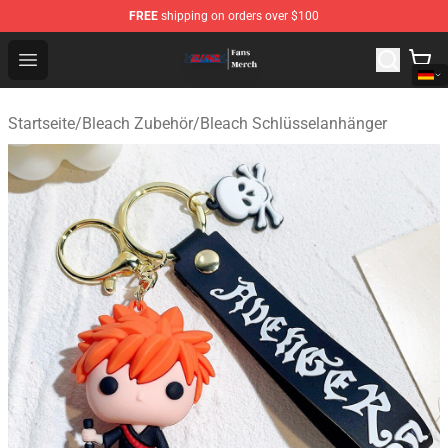
FREE
shipping on orders over $100
Bleach Store - Official Bleach Merchandise Shop
Open menu
Startseite
/
Bleach Zubehör
/
Bleach Schlüsselanhänger