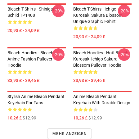
Bleach T-Shirts - Shinigami
Bleach T-Shirts - Ichigo
-20%
-20%
Schild TP1408
Kurosaki Sakura Blossom
Unique Graphic T-Shirt
20,93 £ - 24,09 £
20,93 £ - 24,09 £
Bleach Hoodies - Bleach
Bleach Hoodies - Hot! Bleach
-20%
-20%
Anime Fashion Pullover
Kurosaki Ichigo Sakura
Hoodie
Blossom Pullover Hoodie
33,93 £ - 39,46 £
33,93 £ - 39,46 £
Stylish Anime Bleach Pendant
Anime Bleach Pendant
Keychain For Fans
Keychain With Durable Design
10,26 £
$12.99
10,26 £
$12.99
MEHR ANZEIGEN