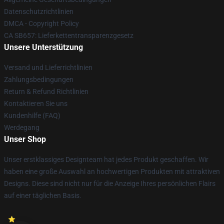
Datenschutzrichtlinien
DMCA - Copyright Policy
CA SB657: Lieferkettentransparenzgesetz
Unsere Unterstützung
Versand und Lieferrichtlinien
Zahlungsbedingungen
Return & Refund Richtlinien
Kontaktieren Sie uns
Kundenhilfe (FAQ)
Werdegang
Unser Shop
Unser erstklassiges Designteam hat jedes Produkt geschaffen. Wir
haben eine große Auswahl an hochwertigen Produkten mit attraktiven
Designs. Diese sind nicht nur für die Anzeige Ihres persönlichen Flairs
auf einer täglichen Basis.