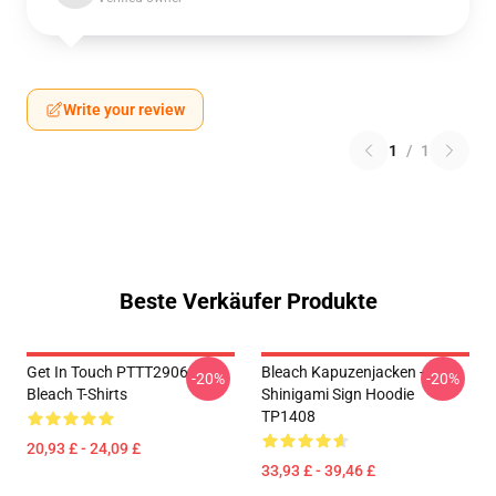
Write your review
1
/
1
Beste Verkäufer Produkte
Get In Touch PTTT2906
Bleach Kapuzenjacken -
-20%
-20%
Bleach T-Shirts
Shinigami Sign Hoodie
TP1408
20,93 £ - 24,09 £
33,93 £ - 39,46 £