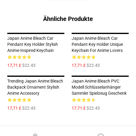
Ähnliche Produkte
Japan Anime Bleach Car
Japan Anime Bleach Car
Pendant Key Holder Stylish
Pendant Key Holder Unique
Anime-Inspired Keychain
Keychain For Anime Lovers
17,71 £
$22.43
17,71 £
$22.43
Trending Japan Anime Bleach
Japan Anime Bleach PVC
Backpack Ornament Stylish
Modell Schlüsselanhänger
Anime Accessory
Sammler Spielzeug Geschenk
17,71 £
$22.43
17,71 £
$22.43
Footer