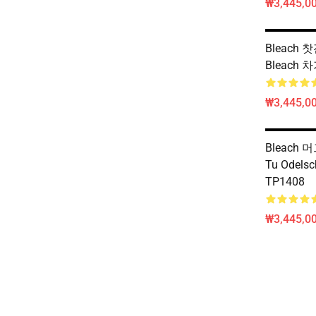
₩3,445,00
Bleach 찻잔
Bleach 
₩3,445,00
Bleach 머그
Tu Odels
TP1408
₩3,445,00