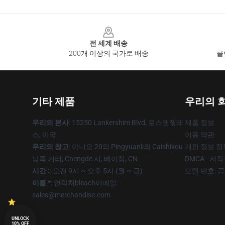
Footer
전 세계 배송
200개 이상의 국가로 배송
클
기타 제품
우리의 
우리의 본사
: 15250 Lankershim Blvd, 로스앤젤레
제품 정보
스, 미국
이용 약관
우리의 창고
: 아니오 20의 Pingyuanli의 Caishikou
개인 정보 정
남쪽 거리, Chengde 시, 베이징, CN
DMCA - 저
시간 :
: 오전 9시 ~ 오후 5시 (월 ~ 금)
모델 번호: 
이름 *
: 연락처bleach이메일:
sales@merchandise.com
UNLOCK
10% OFF