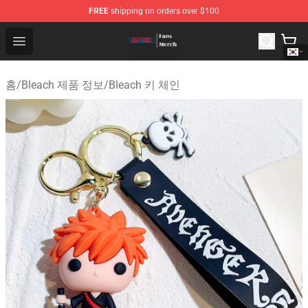
FREE
shipping on orders over $100
Bleach Store - Official Bleach Merchandise Shop
Open menu
홈
/
Bleach 제품 정보
/
Bleach 키 체인