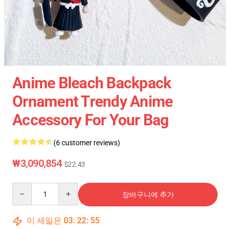
Anime Bleach Backpack
Ornament Trendy Anime
Accessory For Your Bag
(6 customer reviews)
₩3,090,854
$22.43
Quantity
장바구니에 추가
이 세일은
03
:
22
:
54