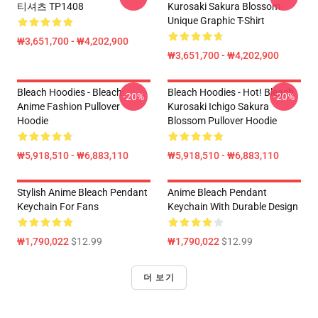
티셔츠 TP1408
Kurosaki Sakura Blossom
Unique Graphic T-Shirt
₩3,651,700 - ₩4,202,900
₩3,651,700 - ₩4,202,900
Bleach Hoodies - Bleach
Bleach Hoodies - Hot! Bleach
-20%
-20%
Anime Fashion Pullover
Kurosaki Ichigo Sakura
Hoodie
Blossom Pullover Hoodie
₩5,918,510 - ₩6,883,110
₩5,918,510 - ₩6,883,110
Stylish Anime Bleach Pendant
Anime Bleach Pendant
Keychain For Fans
Keychain With Durable Design
₩1,790,022
$12.99
₩1,790,022
$12.99
더 보기