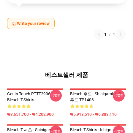
Write your review
1
/
1
베스트셀러 제품
Get In Touch PTTT2906
Bleach 후드 - Shinigami 기호
-20%
-20%
Bleach T-Shirts
후드 TP1408
₩3,651,700 - ₩4,202,900
₩5,918,510 - ₩6,883,110
Bleach T 셔츠 - Shinigami 기호
Bleach T-Shirts - Ichigo
-20%
-20%