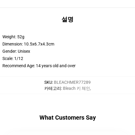
설명
Weight: 52g
Dimension: 10.5x6.7x4.3cm
Gender:
Unisex
Scale:
1/12
Recommend Age:
14 years old and over
SKU
:
BLEACHMER77289
카테고리
:
Bleach 키 체인
,
What Customers Say