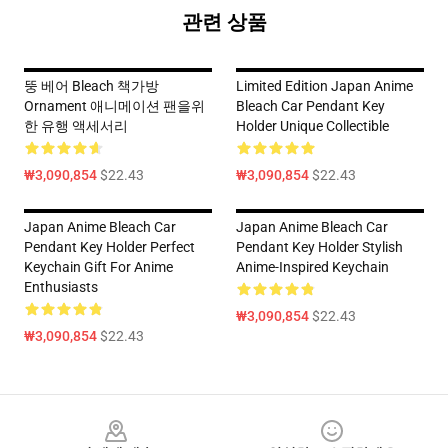
관련 상품
뚱 베어 Bleach 책가방
Limited Edition Japan Anime
Ornament 애니메이션 팬을위
Bleach Car Pendant Key
한 유행 액세서리
Holder Unique Collectible
₩3,090,854
$22.43
₩3,090,854
$22.43
Japan Anime Bleach Car
Japan Anime Bleach Car
Pendant Key Holder Perfect
Pendant Key Holder Stylish
Keychain Gift For Anime
Anime-Inspired Keychain
Enthusiasts
₩3,090,854
$22.43
₩3,090,854
$22.43
Footer