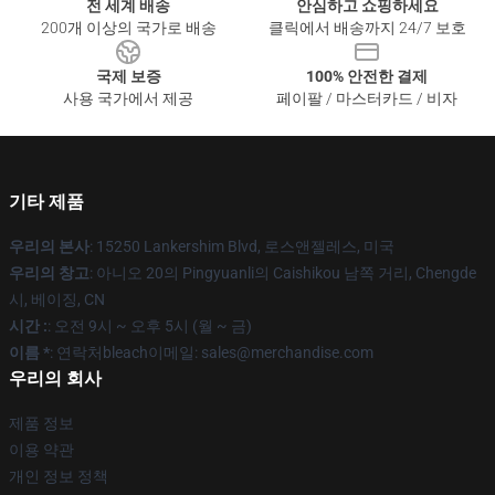
전 세계 배송
안심하고 쇼핑하세요
200개 이상의 국가로 배송
클릭에서 배송까지 24/7 보호
국제 보증
100% 안전한 결제
사용 국가에서 제공
페이팔 / 마스터카드 / 비자
기타 제품
우리의 본사
: 15250 Lankershim Blvd, 로스앤젤레스, 미국
우리의 창고
: 아니오 20의 Pingyuanli의 Caishikou 남쪽 거리, Chengde
시, 베이징, CN
시간 :
: 오전 9시 ~ 오후 5시 (월 ~ 금)
이름 *
: 연락처bleach이메일: sales@merchandise.com
우리의 회사
제품 정보
이용 약관
개인 정보 정책