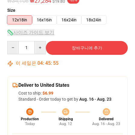
₩34,106
₩27,284
$19.80
Size
12x18in
16x16in
16x24in
18x24in
사이즈 가이드 보기
Quantity
장바구니에 추가
이 세일은
04
:
45
:
54
Deliver to United States
Cost to ship:
$6.99
Standard - Order today to get by
Aug. 16 - Aug. 23
Production
Shipping
Delivered
Today
Aug. 12
Aug. 16 - Aug. 23