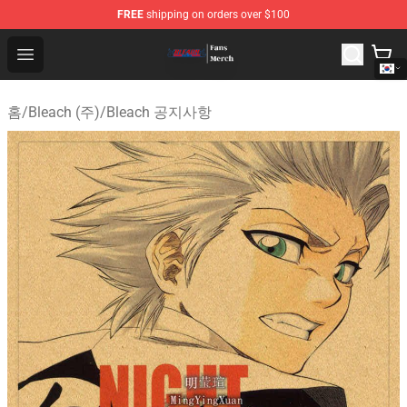
FREE
shipping on orders over $100
Bleach Store - Official Bleach Merchandise Shop
Open menu
홈
/
Bleach (주)
/
Bleach 공지사항