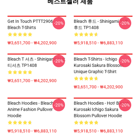
베스트셀러 제품
Get In Touch PTTT2906
Bleach 후드 - Shinigami 기호
-20%
-20%
Bleach T-Shirts
후드 TP1408
₩3,651,700 - ₩4,202,900
₩5,918,510 - ₩6,883,110
Bleach T 셔츠 - Shinigami 기호
Bleach T-Shirts - Ichigo
-20%
-20%
티셔츠 TP1408
Kurosaki Sakura Blossom
Unique Graphic T-Shirt
₩3,651,700 - ₩4,202,900
₩3,651,700 - ₩4,202,900
Bleach Hoodies - Bleach
Bleach Hoodies - Hot! Bleach
-20%
-20%
Anime Fashion Pullover
Kurosaki Ichigo Sakura
Hoodie
Blossom Pullover Hoodie
₩5,918,510 - ₩6,883,110
₩5,918,510 - ₩6,883,110