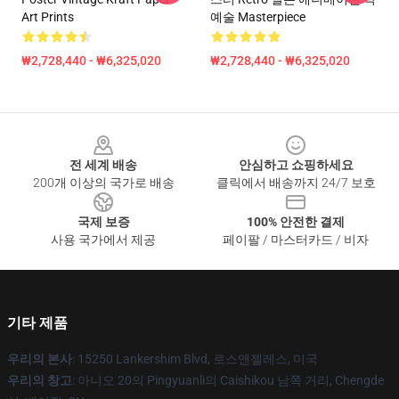
Art Prints
예술 Masterpiece
₩2,728,440 - ₩6,325,020
₩2,728,440 - ₩6,325,020
Footer
전 세계 배송
안심하고 쇼핑하세요
200개 이상의 국가로 배송
클릭에서 배송까지 24/7 보호
국제 보증
100% 안전한 결제
사용 국가에서 제공
페이팔 / 마스터카드 / 비자
기타 제품
우리의 본사
: 15250 Lankershim Blvd, 로스앤젤레스, 미국
우리의 창고
: 아니오 20의 Pingyuanli의 Caishikou 남쪽 거리, Chengde