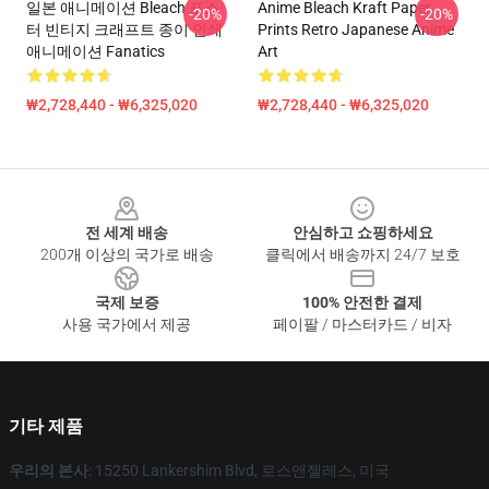
일본 애니메이션 Bleach 포스
Anime Bleach Kraft Paper
-20%
-20%
터 빈티지 크래프트 종이 인쇄
Prints Retro Japanese Anime
애니메이션 Fanatics
Art
₩2,728,440 - ₩6,325,020
₩2,728,440 - ₩6,325,020
Footer
전 세계 배송
안심하고 쇼핑하세요
200개 이상의 국가로 배송
클릭에서 배송까지 24/7 보호
국제 보증
100% 안전한 결제
사용 국가에서 제공
페이팔 / 마스터카드 / 비자
기타 제품
우리의 본사
: 15250 Lankershim Blvd, 로스앤젤레스, 미국