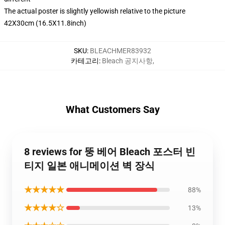
The actual poster is slightly yellowish relative to the picture
42X30cm (16.5X11.8inch)
SKU
:
BLEACHMER83932
카테고리
:
Bleach 공지사항
,
What Customers Say
8 reviews for 뚱 베어 Bleach 포스터 빈
티지 일본 애니메이션 벽 장식
★★★★★
88%
★★★★☆
13%