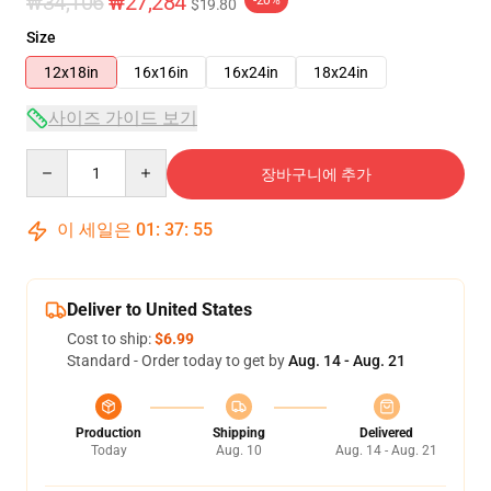
₩34,106
₩27,284
$19.80
Size
12x18in
16x16in
16x24in
18x24in
사이즈 가이드 보기
Quantity
장바구니에 추가
이 세일은
01
:
37
:
54
Deliver to United States
Cost to ship:
$6.99
Standard - Order today to get by
Aug. 14 - Aug. 21
Production
Shipping
Delivered
Today
Aug. 10
Aug. 14 - Aug. 21