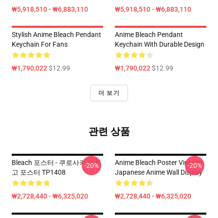
₩5,918,510 - ₩6,883,110
₩5,918,510 - ₩6,883,110
Stylish Anime Bleach Pendant
Anime Bleach Pendant
Keychain For Fans
Keychain With Durable Design
₩1,790,022
$12.99
₩1,790,022
$12.99
더 보기
관련 상품
Bleach 포스터 - 쿠로사키 이치
Anime Bleach Poster Vintage
-20%
-20%
고 포스터 TP1408
Japanese Anime Wall Display
₩2,728,440 - ₩6,325,020
₩2,728,440 - ₩6,325,020