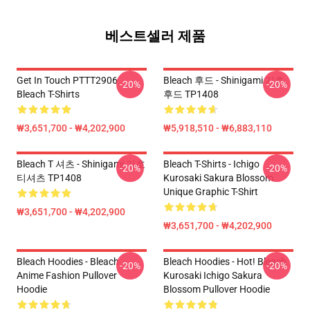
베스트셀러 제품
Get In Touch PTTT2906
Bleach 후드 - Shinigami 기호
-20%
-20%
Bleach T-Shirts
후드 TP1408
₩3,651,700 - ₩4,202,900
₩5,918,510 - ₩6,883,110
Bleach T 셔츠 - Shinigami 기호
Bleach T-Shirts - Ichigo
-20%
-20%
티셔츠 TP1408
Kurosaki Sakura Blossom
Unique Graphic T-Shirt
₩3,651,700 - ₩4,202,900
₩3,651,700 - ₩4,202,900
Bleach Hoodies - Bleach
Bleach Hoodies - Hot! Bleach
-20%
-20%
Anime Fashion Pullover
Kurosaki Ichigo Sakura
Hoodie
Blossom Pullover Hoodie