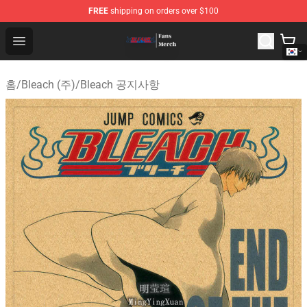
FREE
shipping on orders over $100
Bleach Store - Official Bleach Merchandise Shop
Open menu
홈
/
Bleach (주)
/
Bleach 공지사항