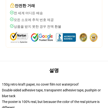
안전한 거래
전 세계 어디든 배송
모든 소포에 추적 번호 제공
상품을 받지 못한 경우 전액 환불
설명
150g retro kraft paper, no cover film not waterproof
Double-sided adhesive tape, transparent adhesive tape, pushpin or
blue tack
The poster is 100% real, but because the color of the real picture is
different