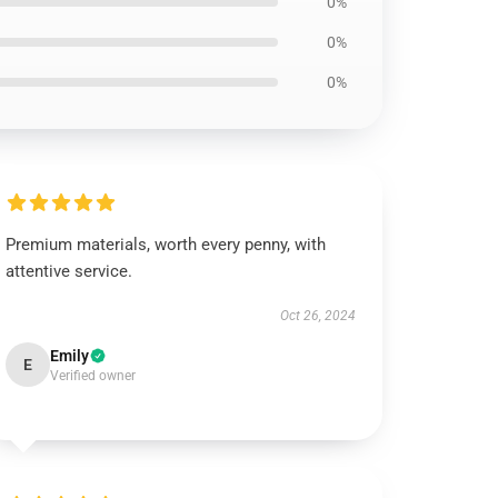
0%
0%
0%
Premium materials, worth every penny, with
attentive service.
Oct 26, 2024
Emily
E
Verified owner