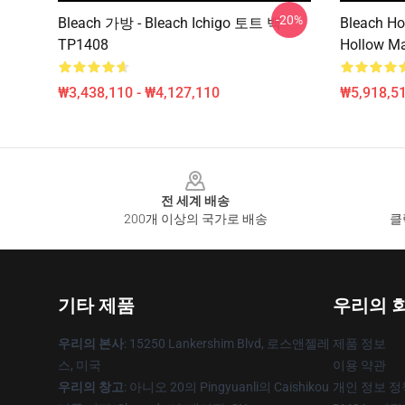
-20%
Bleach 가방 - Bleach Ichigo 토트 백
Bleach Ho
TP1408
Hollow M
₩3,438,110 - ₩4,127,110
₩5,918,51
Footer
전 세계 배송
200개 이상의 국가로 배송
클
기타 제품
우리의 
우리의 본사
: 15250 Lankershim Blvd, 로스앤젤레
제품 정보
스, 미국
이용 약관
우리의 창고
: 아니오 20의 Pingyuanli의 Caishikou
개인 정보 정