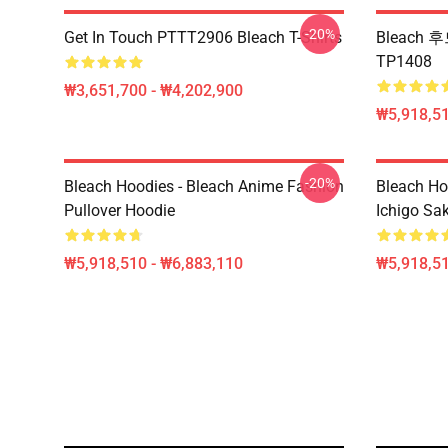
-20%
Get In Touch PTTT2906 Bleach T-Shirts
Bleach 후
TP1408
₩3,651,700 - ₩4,202,900
₩5,918,51
-20%
Bleach Hoodies - Bleach Anime Fashion
Bleach Ho
Pullover Hoodie
Ichigo Sa
₩5,918,510 - ₩6,883,110
₩5,918,51