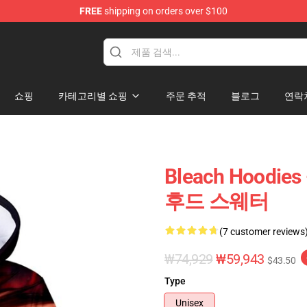
FREE
shipping on orders over $100
쇼핑
카테고리별 쇼핑
주문 추적
블로그
연락
Bleach Hood
후드 스웨터
(7 customer reviews
₩74,929
₩59,943
$43.50
Type
Unisex