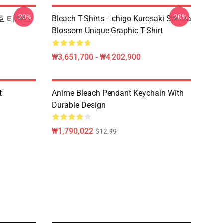
-20%
-20%
 기호 티셔츠
Bleach T-Shirts - Ichigo Kurosaki Sakura
Blossom Unique Graphic T-Shirt
₩3,651,700 - ₩4,202,900
t
Anime Bleach Pendant Keychain With
Durable Design
₩1,790,022
$12.99