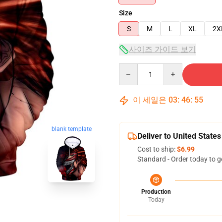
Size
S
M
L
XL
2X
사이즈 가이드 보기
Quantity
이 세일은
03
:
46
:
54
blank template
Deliver to United States
Cost to ship:
$6.99
Standard - Order today to g
Production
Today