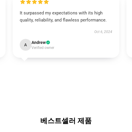
It surpassed my expectations with its high
quality, reliability, and flawless performance.
Oct 6, 2024
Andrew
A
Verified owner
베스트셀러 제품