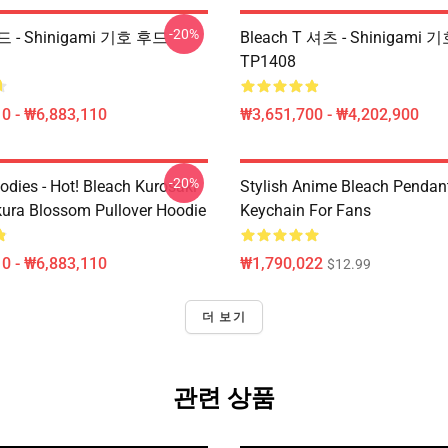
-20%
드 - Shinigami 기호 후드
Bleach T 셔츠 - Shinigami
TP1408
0 - ₩6,883,110
₩3,651,700 - ₩4,202,900
-20%
odies - Hot! Bleach Kurosaki
Stylish Anime Bleach Pendan
kura Blossom Pullover Hoodie
Keychain For Fans
0 - ₩6,883,110
₩1,790,022
$12.99
더 보기
관련 상품