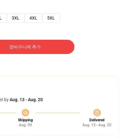
L
3XL
4XL
5XL
장바구니에 추가
et by
Aug. 13 - Aug. 20
Shipping
Delivered
Aug. 09
Aug. 13 - Aug. 20