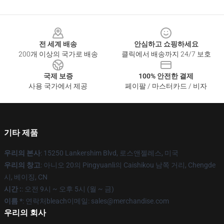
Footer
전 세계 배송
안심하고 쇼핑하세요
200개 이상의 국가로 배송
클릭에서 배송까지 24/7 보호
국제 보증
100% 안전한 결제
사용 국가에서 제공
페이팔 / 마스터카드 / 비자
기타 제품
우리의 본사
: 15250 Lankershim Blvd, 로스앤젤레스, 미국
우리의 창고
: 아니오 20의 Pingyuanli의 Caishikou 남쪽 거리, Chengde
시, 베이징, CN
시간 :
: 오전 9시 ~ 오후 5시 (월 ~ 금)
이름 *
: 연락처bleach이메일: sales@merchandise.com
우리의 회사