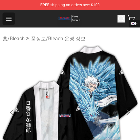
FREE
shipping on orders over $100
Bleach Store - Official Bleach Merchandise Shop
Open menu
홈
/
Bleach 제품정보
/
Bleach 운영 정보