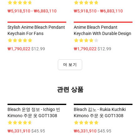
₩5,918,510 - ₩6,883,110
₩5,918,510 - ₩6,883,110
Stylish Anime Bleach Pendant
Anime Bleach Pendant
Keychain For Fans
Keychain With Durable Design
₩1,790,022
$12.99
₩1,790,022
$12.99
더 보기
관련 상품
Bleach 운영 정보 - Ichigo 빈
Bleach 김노 - Rukia Kuchiki
Kimono 주문 옷 GOT1308
Kimono 주문 옷 GOT1308
₩6,331,910
$45.95
₩6,331,910
$45.95