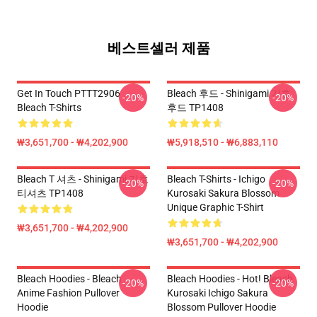
베스트셀러 제품
Get In Touch PTTT2906
Bleach 후드 - Shinigami 기호
-20%
-20%
Bleach T-Shirts
후드 TP1408
₩3,651,700 - ₩4,202,900
₩5,918,510 - ₩6,883,110
Bleach T 셔츠 - Shinigami 기호
Bleach T-Shirts - Ichigo
-20%
-20%
티셔츠 TP1408
Kurosaki Sakura Blossom
Unique Graphic T-Shirt
₩3,651,700 - ₩4,202,900
₩3,651,700 - ₩4,202,900
Bleach Hoodies - Bleach
Bleach Hoodies - Hot! Bleach
-20%
-20%
Anime Fashion Pullover
Kurosaki Ichigo Sakura
Hoodie
Blossom Pullover Hoodie