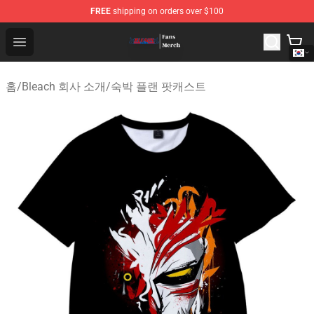
FREE
shipping on orders over $100
Bleach Store - Official Bleach Merchandise Shop
Open menu
홈
/
Bleach 회사 소개
/
숙박 플랜 팟캐스트