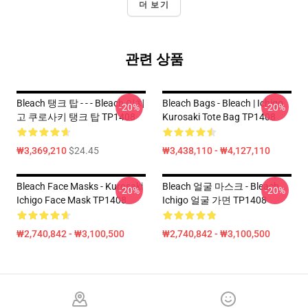
더 보기
관련 상품
Bleach 탱크 탑 - - - Bleach 이치
Bleach Bags - Bleach | Ichigo
-20%
-20%
고 쿠로사키 탱크 탑 TP1408
Kurosaki Tote Bag TP1408
₩3,369,210
$24.45
₩3,438,110 - ₩4,127,110
Bleach Face Masks - Kurosaki
Bleach 얼굴 마스크 - Bleach
-20%
-20%
Ichigo Face Mask TP1408
Ichigo 얼굴 가면 TP1408
₩2,740,842 - ₩3,100,500
₩2,740,842 - ₩3,100,500
Footer