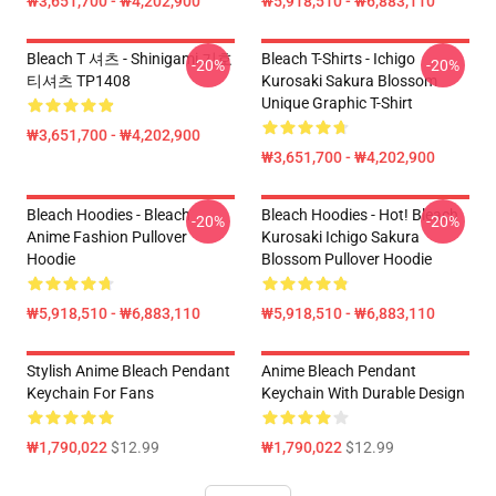
₩3,651,700 - ₩4,202,900
₩5,918,510 - ₩6,883,110
Bleach T 셔츠 - Shinigami 기호
Bleach T-Shirts - Ichigo
-20%
-20%
티셔츠 TP1408
Kurosaki Sakura Blossom
Unique Graphic T-Shirt
₩3,651,700 - ₩4,202,900
₩3,651,700 - ₩4,202,900
Bleach Hoodies - Bleach
Bleach Hoodies - Hot! Bleach
-20%
-20%
Anime Fashion Pullover
Kurosaki Ichigo Sakura
Hoodie
Blossom Pullover Hoodie
₩5,918,510 - ₩6,883,110
₩5,918,510 - ₩6,883,110
Stylish Anime Bleach Pendant
Anime Bleach Pendant
Keychain For Fans
Keychain With Durable Design
₩1,790,022
$12.99
₩1,790,022
$12.99