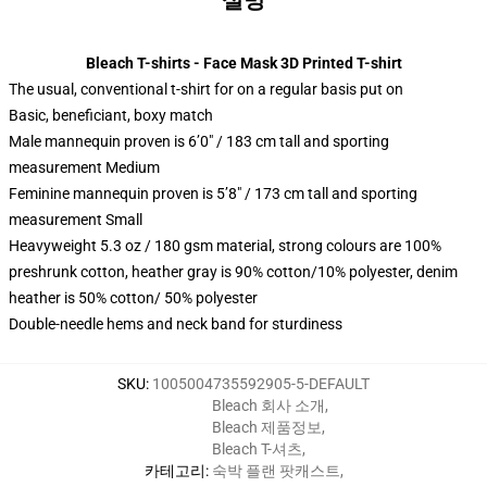
설명
Bleach T-shirts - Face Mask 3D Printed T-shirt
The usual, conventional t-shirt for on a regular basis put on
Basic, beneficiant, boxy match
Male mannequin proven is 6’0″ / 183 cm tall and sporting
measurement Medium
Feminine mannequin proven is 5’8″ / 173 cm tall and sporting
measurement Small
Heavyweight 5.3 oz / 180 gsm material, strong colours are 100%
preshrunk cotton, heather gray is 90% cotton/10% polyester, denim
heather is 50% cotton/ 50% polyester
Double-needle hems and neck band for sturdiness
SKU
:
1005004735592905-5-DEFAULT
Bleach 회사 소개
,
Bleach 제품정보
,
Bleach T-셔츠
,
카테고리
:
숙박 플랜 팟캐스트
,