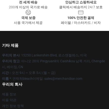
전 세계 배송
안심하고 쇼핑하세요
200개 이상의 국가로 배송
클릭에서 배송까지 24/7 보호
국제 보증
100% 안전한 결제
사용 국가에서 제공
페이팔 / 마스터카드 / 비자
기타 제품
우리의 본사
: 15250 Lankershim Blvd, 로스앤젤레스, 미국
우리의 창고
: 아니오 20의 Pingyuanli의 Caishikou 남쪽 거리, Chengde
시, 베이징, CN
시간 :
: 오전 9시 ~ 오후 5시 (월 ~ 금)
이름 *
: 연락처bleach이메일: sales@merchandise.com
우리의 회사
제품 정보
이용 약관
개인 정보 정책