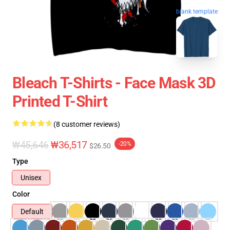
blank template
Bleach T-Shirts - Face Mask 3D
Printed T-Shirt
(8 customer reviews)
₩45,646
₩36,517
-20%
$26.50
Type
Unisex
Color
Default