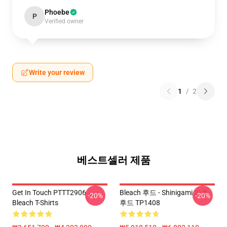
Phoebe
P
Verified owner
Write your review
1
/
2
베스트셀러 제품
Get In Touch PTTT2906
Bleach 후드 - Shinigami 기호
-20%
-20%
Bleach T-Shirts
후드 TP1408