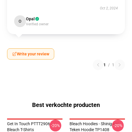
Oct 2, 2024
Opal
O
Verified owner
Write your review
1
/
1
Best verkochte producten
Get In Touch PTTT2906
Bleach Hoodies - Shinigami
-20%
-20%
Bleach T-Shirts
Teken Hoodie TP1408