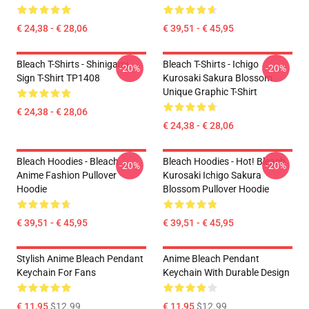
€ 24,38 - € 28,06
€ 39,51 - € 45,95
Bleach T-Shirts - Shinigami
Bleach T-Shirts - Ichigo
-20%
-20%
Sign T-Shirt TP1408
Kurosaki Sakura Blossom
Unique Graphic T-Shirt
€ 24,38 - € 28,06
€ 24,38 - € 28,06
Bleach Hoodies - Bleach
Bleach Hoodies - Hot! Bleach
-20%
-20%
Anime Fashion Pullover
Kurosaki Ichigo Sakura
Hoodie
Blossom Pullover Hoodie
€ 39,51 - € 45,95
€ 39,51 - € 45,95
Stylish Anime Bleach Pendant
Anime Bleach Pendant
Keychain For Fans
Keychain With Durable Design
€ 11,95
$12.99
€ 11,95
$12.99