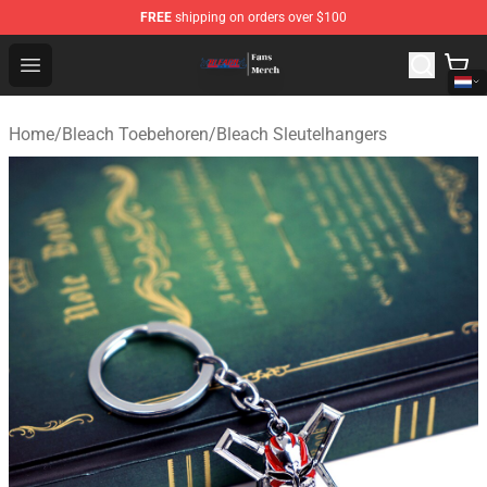
FREE
shipping on orders over $100
Bleach Store - Official Bleach Merchandise Shop
Open menu
Home
/
Bleach Toebehoren
/
Bleach Sleutelhangers