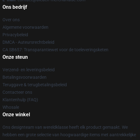
Ons bedrijf
Over ons
Algemene voorwaarden
Privacybeleid
DMCA - Auteursrechtbeleid
CA SB657: Transparantiewet voor de toeleveringsketen
Onze steun
Verzend- en leveringsbeleid
Betalingsvoorwaarden
Teruggave & terugbetalingsbeleid
Contacteer ons
Klantenhulp (FAQ)
Whosale
Onze winkel
Ons designteam van wereldklasse heeft elk product gemaakt. We
hebben een grote selectie van hoogwaardige items met aantrekkelijke