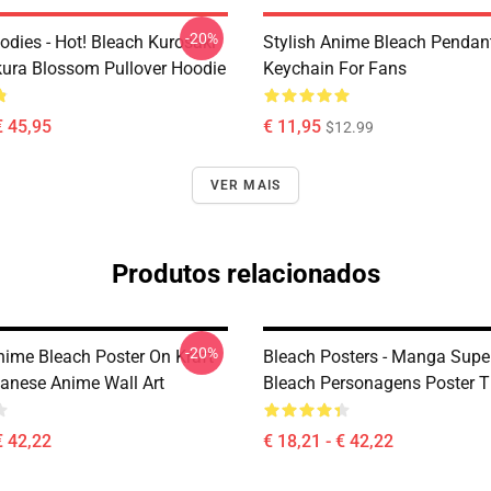
-20%
odies - Hot! Bleach Kurosaki
Stylish Anime Bleach Pendan
kura Blossom Pullover Hoodie
Keychain For Fans
€ 45,95
€ 11,95
$12.99
VER MAIS
Produtos relacionados
-20%
nime Bleach Poster On Kraft
Bleach Posters - Manga Supe
anese Anime Wall Art
Bleach Personagens Poster 
€ 42,22
€ 18,21 - € 42,22