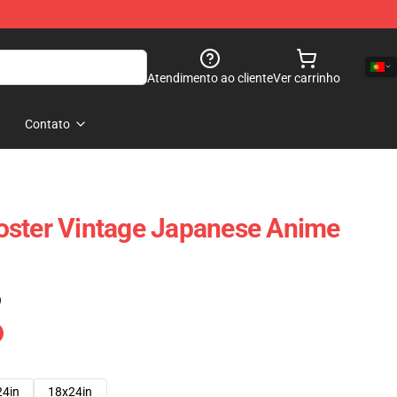
Atendimento ao cliente
Ver carrinho
Contato
oster Vintage Japanese Anime
)
24in
18x24in