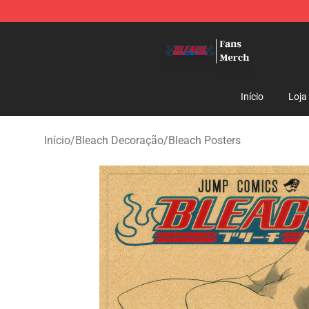
Bleach Store - Official Bleach Merchandise Shop
Início
Loja
Início
/
Bleach Decoração
/
Bleach Posters