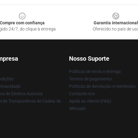
Compre com confiança
Garantia internacional
gido 24/7, do clique à entrega
Oferecido no país de us
mpresa
Nosso Suporte
Políticas de envio e entrega
ndições
Termos de pagamento
privacidade
Políticas de devolução e reembolso
ca de Direitos Autorais
Contacte-nos
i de Transparência de Cadeia de
Ajuda ao cliente (FAQ)
Whosale