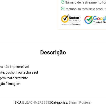
Número de rastreamento for
Reembolso total se o produt
Descrição
tura não impermeável
ente, pushpin ou tacha azul
em real é diferente
lação à imagem
SKU
:
BLEACHMER83932
Categorias
:
Bleach Posters
,