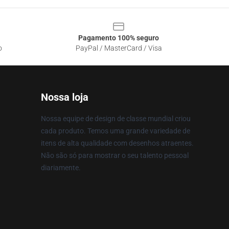
Pagamento 100% seguro
o
PayPal / MasterCard / Visa
Nossa loja
Nossa equipe de design de classe mundial criou
cada produto. Temos uma grande variedade de
itens de alta qualidade com desenhos atraentes.
Não são só para mostrar o seu talento pessoal
diariamente.