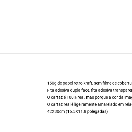
150g de papel retro kraft, sem filme de cober
Fita adesiva dupla face, fita adesiva transpar
O cartaz é 100% real, mas porque a cor da imag
O cartaz real é ligeiramente amarelado em re
42X30cm (16.5X11.8 polegadas)