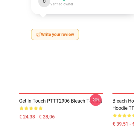
O
Verified owner
Write your review
-20%
Get In Touch PTTT2906 Bleach T-Shirts
Bleach Ho
Hoodie T
€ 24,38 - € 28,06
€ 39,51 - 