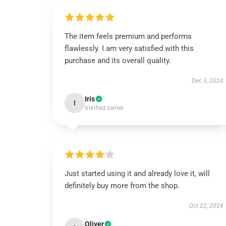
The item feels premium and performs
flawlessly. I am very satisfied with this
purchase and its overall quality.
Dec 3, 2024
Iris
I
Verified owner
Just started using it and already love it, will
definitely buy more from the shop.
Oct 22, 2024
Oliver