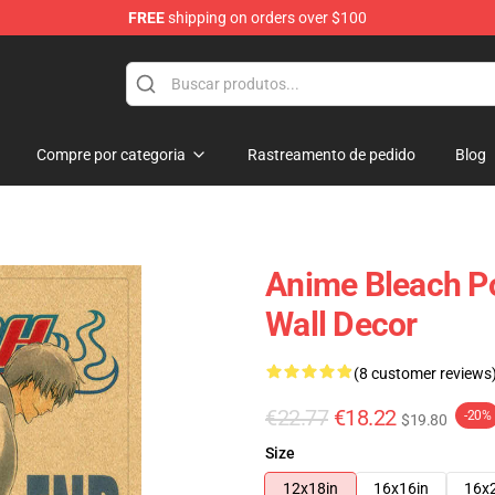
FREE
shipping on orders over $100
Compre por categoria
Rastreamento de pedido
Blog
Anime Bleach P
Wall Decor
(8 customer reviews
€22.77
€18.22
-20%
$19.80
Size
12x18in
16x16in
16x