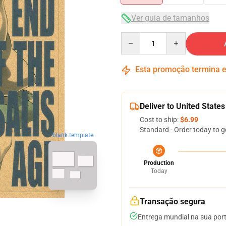
Ver guia de tamanhos
Quantity
Esta promoção termina
Deliver to United States
Cost to ship:
$6.99
Standard - Order today to g
blank template
Production
Today
Transação segura
Entrega mundial na sua por