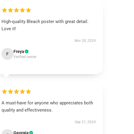
High-quality Bleach poster with great detail.
Love it!
Nov 28, 2024
Freya
F
Verified owner
A must-have for anyone who appreciates both
quality and effectiveness.
Sep 21, 2024
Georgia