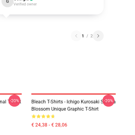
G
Verified owner
1
/
2
-20%
-20%
nal T-Shirt
Bleach T-Shirts - Ichigo Kurosaki Sakura
Blossom Unique Graphic T-Shirt
€ 24,38 - € 28,06