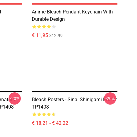
t
Anime Bleach Pendant Keychain With
Durable Design
€ 11,95
$12.99
-20%
-20%
rnatural
Bleach Posters - Sinal Shinigami Poster
TP1408
TP1408
€ 18,21 - € 42,22