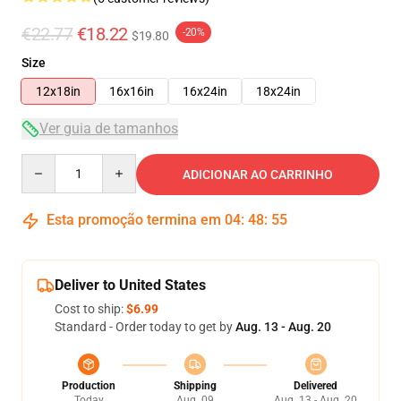
€22.77
€18.22
-20%
$19.80
Size
12x18in
16x16in
16x24in
18x24in
Ver guia de tamanhos
Quantity
ADICIONAR AO CARRINHO
Esta promoção termina em
04
:
48
:
54
Deliver to United States
Cost to ship:
$6.99
Standard - Order today to get by
Aug. 13 - Aug. 20
Production
Shipping
Delivered
Today
Aug. 09
Aug. 13 - Aug. 20