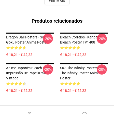
VER MAIS
Produtos relacionados
Dragon Ball Posters - Son
Bleach Correios - Kenpachi
-20%
-20%
Goku Poster Anime Poster
Bleach Poster TP1408
€ 18,21 - € 42,22
€ 18,21 - € 42,22
Anime Japonês Bleach Poster
SK8 The Infinity Posters - Sk8
-20%
-20%
Impressão De Papel Kraft
The Infinity Poster Anime
Vintage
Poster
€ 18,21 - € 42,22
€ 18,21 - € 42,22
Footer