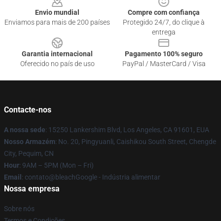
Envio mundial
Compre com confiança
Enviamos para mais de 200 países
Protegido 24/7, do clique à
entrega
Garantia internacional
Pagamento 100% seguro
Oferecido no país de uso
PayPal / MasterCard / Visa
Contacte-nos
A nossa sede
: 15250 Lankershim Blvd, Los Angeles, CA 91601, EUA
Nosso Armazém
: No. 20, Pingyuanli, Caishikou South Street, Chengde
City, Pequim, CN
Hour
: 9AM – 5PM (Mon – Fri)
Email
: contato@bleachGoogle - Indústria alimentar
Nossa empresa
Sobre nós
Termos e Condições