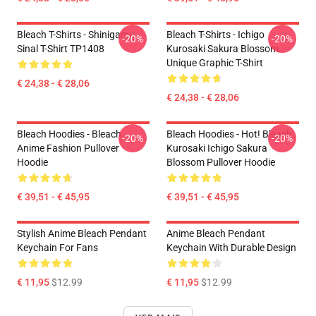
Bleach T-Shirts - Shinigami
Bleach T-Shirts - Ichigo
-20%
-20%
Sinal T-Shirt TP1408
Kurosaki Sakura Blossom
Unique Graphic T-Shirt
€ 24,38 - € 28,06
€ 24,38 - € 28,06
Bleach Hoodies - Bleach
Bleach Hoodies - Hot! Bleach
-20%
-20%
Anime Fashion Pullover
Kurosaki Ichigo Sakura
Hoodie
Blossom Pullover Hoodie
€ 39,51 - € 45,95
€ 39,51 - € 45,95
Stylish Anime Bleach Pendant
Anime Bleach Pendant
Keychain For Fans
Keychain With Durable Design
€ 11,95
$12.99
€ 11,95
$12.99