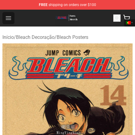
FREE
shipping on orders over $100
Bleach Store - Official Bleach Merchandise Shop
Open menu
Início
/
Bleach Decoração
/
Bleach Posters