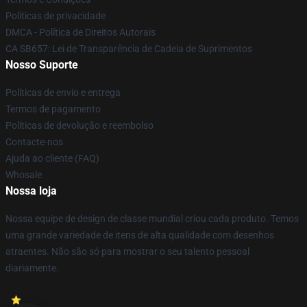
Políticas de privacidade
DMCA - Política de Direitos Autorais
CA SB657: Lei de Transparência de Cadeia de Suprimentos
Nosso Suporte
Políticas de envio e entrega
Termos de pagamento
Políticas de devolução e reembolso
Contacte-nos
Ajuda ao cliente (FAQ)
Whosale
Nossa loja
Nossa equipe de design de classe mundial criou cada produto. Temos
uma grande variedade de itens de alta qualidade com desenhos
atraentes. Não são só para mostrar o seu talento pessoal
diariamente.