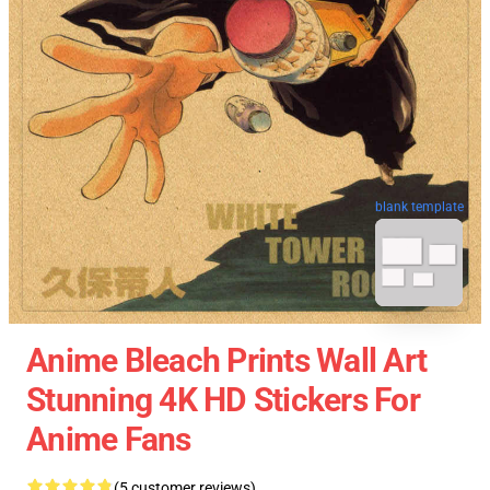
blank template
Anime Bleach Prints Wall Art
Stunning 4K HD Stickers For
Anime Fans
(5 customer reviews)