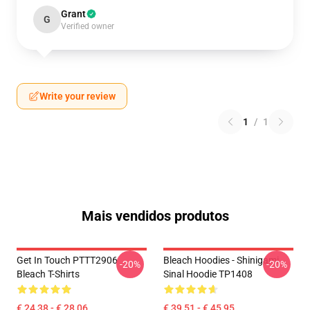
Grant
G
Verified owner
Write your review
1
/
1
Mais vendidos produtos
Get In Touch PTTT2906
Bleach Hoodies - Shinigami
-20%
-20%
Bleach T-Shirts
Sinal Hoodie TP1408
€ 24,38 - € 28,06
€ 39,51 - € 45,95