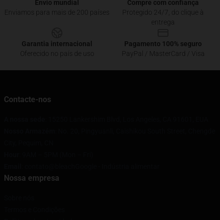
Envio mundial
Compre com confiança
Enviamos para mais de 200 países
Protegido 24/7, do clique à
entrega
Garantia internacional
Pagamento 100% seguro
Oferecido no país de uso
PayPal / MasterCard / Visa
Contacte-nos
A nossa sede
: 15250 Lankershim Blvd, Los Angeles, CA 91601, EUA
Nosso Armazém
: No. 20, Pingyuanli, Caishikou South Street, Chengde
City, Pequim, CN
Hour
: 9AM – 5PM (Mon – Fri)
Email
: contato@bleachGoogle - Indústria alimentar
Nossa empresa
Sobre nós
Termos e Condições