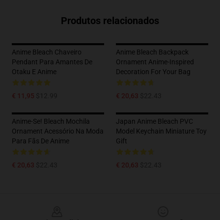
Produtos relacionados
Anime Bleach Chaveiro
Anime Bleach Backpack
Pendant Para Amantes De
Ornament Anime-Inspired
Otaku E Anime
Decoration For Your Bag
€ 11,95
$12.99
€ 20,63
$22.43
Anime-Se! Bleach Mochila
Japan Anime Bleach PVC
Ornament Acessório Na Moda
Model Keychain Miniature Toy
Para Fãs De Anime
Gift
€ 20,63
$22.43
€ 20,63
$22.43
Footer