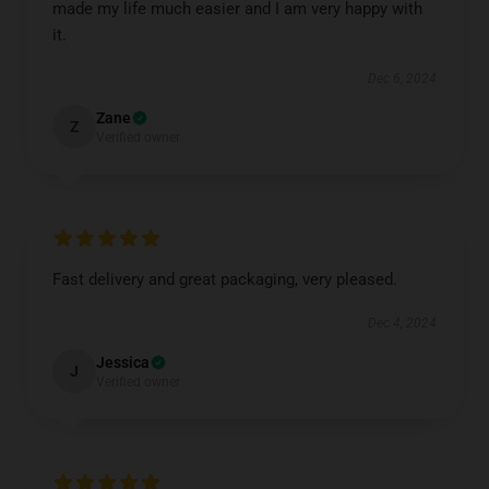
made my life much easier and I am very happy with
it.
Dec 6, 2024
Zane
Z
Verified owner
Fast delivery and great packaging, very pleased.
Dec 4, 2024
Jessica
J
Verified owner