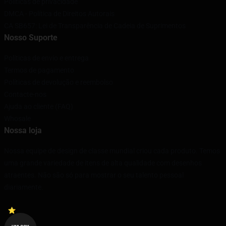
Políticas de privacidade
DMCA - Política de Direitos Autorais
CA SB657: Lei de Transparência de Cadeia de Suprimentos
Nosso Suporte
Políticas de envio e entrega
Termos de pagamento
Políticas de devolução e reembolso
Contacte-nos
Ajuda ao cliente (FAQ)
Whosale
Nossa loja
Nossa equipe de design de classe mundial criou cada produto. Temos
uma grande variedade de itens de alta qualidade com desenhos
atraentes. Não são só para mostrar o seu talento pessoal
diariamente.