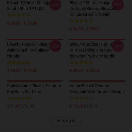
Bleach T-Shirts - Shinigami
Bleach T-Shirts - Ichigo
-20%
-20%
Sinal T-Shirt TP1408
Kurosaki Sakura Blossom
Unique Graphic T-Shirt
€ 24,38 - € 28,06
€ 24,38 - € 28,06
Bleach Hoodies - Bleach
Bleach Hoodies - Hot! Bleach
-20%
-20%
Anime Fashion Pullover
Kurosaki Ichigo Sakura
Hoodie
Blossom Pullover Hoodie
€ 39,51 - € 45,95
€ 39,51 - € 45,95
Stylish Anime Bleach Pendant
Anime Bleach Pendant
Keychain For Fans
Keychain With Durable Design
€ 11,95
$12.99
€ 11,95
$12.99
VER MAIS