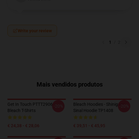
Write your review
1
/
2
Mais vendidos produtos
Get In Touch PTTT2906
Bleach Hoodies - Shinigami
-20%
-20%
Bleach T-Shirts
Sinal Hoodie TP1408
€ 24,38 - € 28,06
€ 39,51 - € 45,95