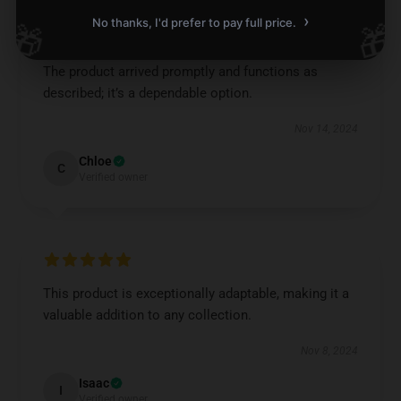
›
No thanks, I'd prefer to pay full price.
🎁
🎁
The product arrived promptly and functions as
described; it’s a dependable option.
Nov 14, 2024
Chloe
C
Verified owner
This product is exceptionally adaptable, making it a
valuable addition to any collection.
Nov 8, 2024
Isaac
I
Verified owner