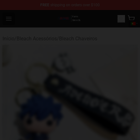
FREE
shipping on orders over $100
Bleach Store - Official Bleach Merchandise Shop
Open menu
Início
/
Bleach Acessórios
/
Bleach Chaveiros