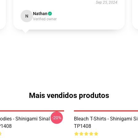
Sep 25, 2024
Nathan
N
Verified owner
Mais vendidos produtos
-20%
odies - Shinigami Sinal
Bleach T-Shirts - Shinigami Si
P1408
TP1408