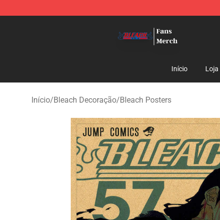
Bleach Store - Official Bleach Merchandise Shop
Início
Loja
Início
/
Bleach Decoração
/
Bleach Posters