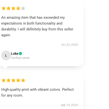
An amazing item that has exceeded my
expectations in both functionality and
durability. I will definitely buy from this seller
again.
Oct 22, 2024
Luke
L
Verified owner
High-quality print with vibrant colors. Perfect
for any room.
Sep 14, 2024