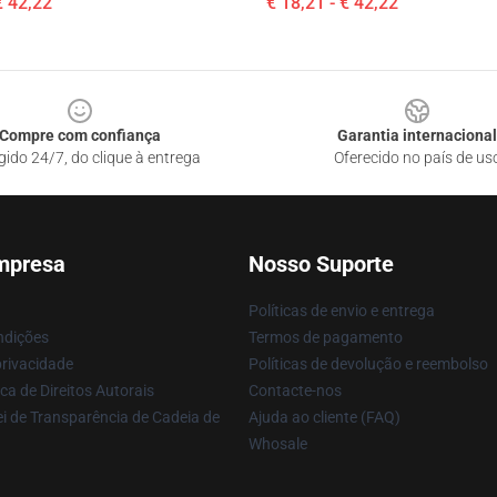
€ 42,22
€ 18,21 - € 42,22
Compre com confiança
Garantia internacional
gido 24/7, do clique à entrega
Oferecido no país de us
mpresa
Nosso Suporte
Políticas de envio e entrega
ndições
Termos de pagamento
privacidade
Políticas de devolução e reembolso
ca de Direitos Autorais
Contacte-nos
i de Transparência de Cadeia de
Ajuda ao cliente (FAQ)
Whosale