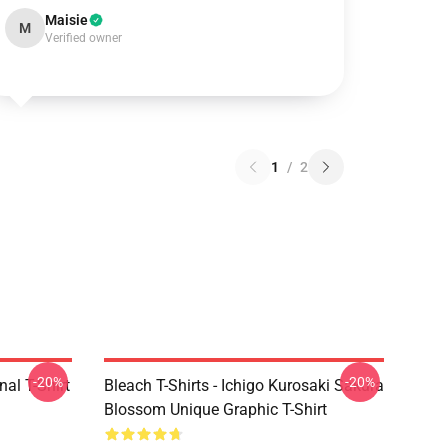
Maisie
M
Verified owner
1
/
2
-20%
-20%
nal T-Shirt
Bleach T-Shirts - Ichigo Kurosaki Sakura
Blossom Unique Graphic T-Shirt