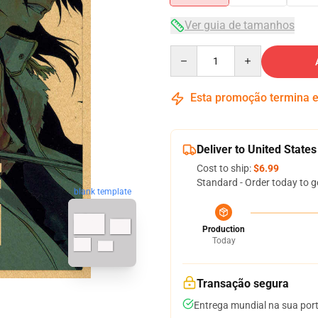
Ver guia de tamanhos
Quantity
Esta promoção termina
Deliver to United States
Cost to ship:
$6.99
Standard - Order today to g
blank template
Production
Today
Transação segura
Entrega mundial na sua por