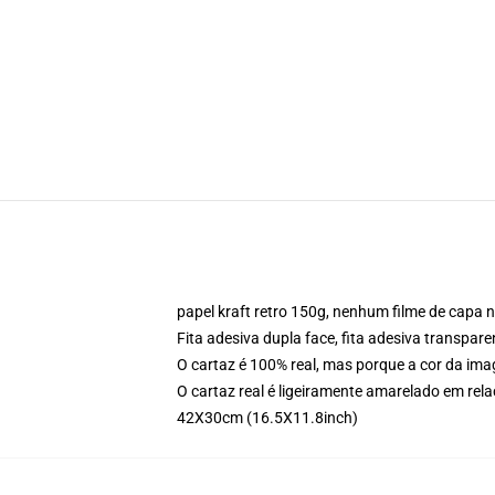
papel kraft retro 150g, nenhum filme de capa
Fita adesiva dupla face, fita adesiva transpare
O cartaz é 100% real, mas porque a cor da imag
O cartaz real é ligeiramente amarelado em re
42X30cm (16.5X11.8inch)