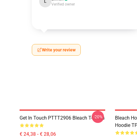
L
Verified owner
Write your review
-20%
Get In Touch PTTT2906 Bleach T-Shirts
Bleach Ho
Hoodie T
€ 24,38 - € 28,06