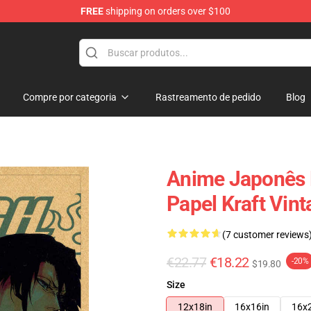
FREE
shipping on orders over $100
Compre por categoria
Rastreamento de pedido
Blog
Anime Japonês 
Papel Kraft Vin
(7 customer reviews
€22.77
€18.22
-20%
$19.80
Size
12x18in
16x16in
16x