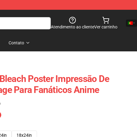
Atendimento ao cliente
Ver carrinho
Contato
Bleach Poster Impressão De
tage Para Fanáticos Anime
)
24in
18x24in