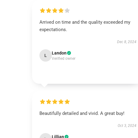
Arrived on time and the quality exceeded my
expectations.
Dec 8, 2024
Landon
L
Verified owner
Beautifully detailed and vivid. A great buy!
Oct 3, 2024
Lillian