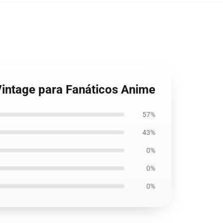
Vintage para Fanáticos Anime
57%
43%
0%
0%
0%