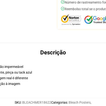
Número de rastreamento for
Reembolso total se o produt
Descrição
 não impermeável
nte, pinça ou tack azul
em real é diferente
lação à imagem
SKU
:
BLEACHMER18622
Categorias
:
Bleach Posters
,