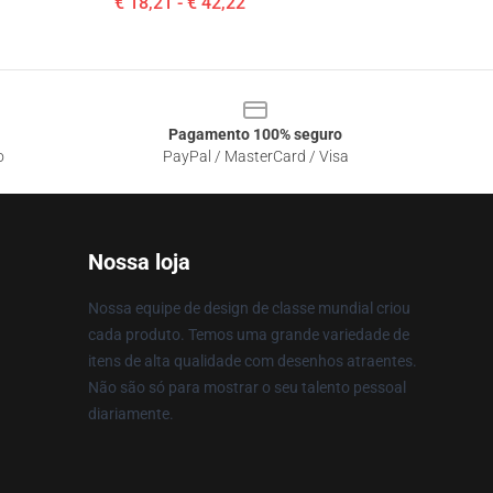
€ 18,21 - € 42,22
Pagamento 100% seguro
o
PayPal / MasterCard / Visa
Nossa loja
Nossa equipe de design de classe mundial criou
cada produto. Temos uma grande variedade de
itens de alta qualidade com desenhos atraentes.
Não são só para mostrar o seu talento pessoal
diariamente.