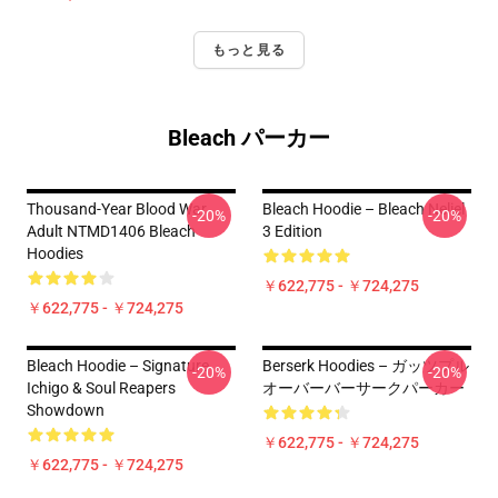
もっと見る
Bleach パーカー
Thousand-Year Blood War
Bleach Hoodie – Bleach Neliel
-20%
-20%
Adult NTMD1406 Bleach
3 Edition
Hoodies
￥622,775 - ￥724,275
￥622,775 - ￥724,275
Bleach Hoodie – Signature
Berserk Hoodies – ガッツプル
-20%
-20%
Ichigo & Soul Reapers
オーバーバーサークパーカー
Showdown
￥622,775 - ￥724,275
￥622,775 - ￥724,275