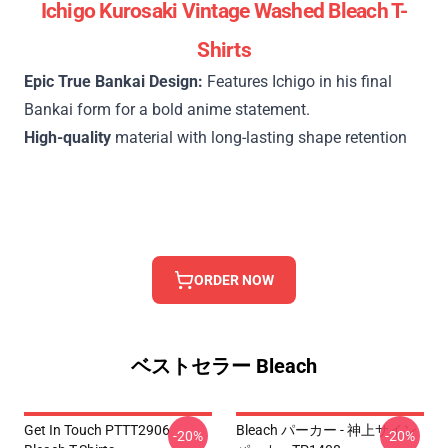
Ichigo Kurosaki Vintage Washed Bleach T-
Shirts
Epic True Bankai Design:
Features Ichigo in his final
Bankai form for a bold anime statement.
High-quality
material with long-lasting shape retention
ORDER NOW
ベストセラー Bleach
Get In Touch PTTT2906
Bleach パーカー - 神上サイン
-20%
-20%