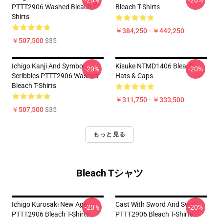
-20%
-20%
PTTT2906 Washed Bleach T-
Bleach T-Shirts
Shirts
￥384,250 - ￥442,250
￥507,500
$35
Ichigo Kanji And Symbol
Kisuke NTMD1406 Bleach
-20%
-20%
Scribbles PTTT2906 Washed
Hats & Caps
Bleach T-Shirts
￥311,750 - ￥333,500
￥507,500
$35
もっと見る
Bleach Tシャツ
Ichigo Kurosaki New Age
Cast With Sword And Swirl
-20%
-20%
PTTT2906 Bleach T-Shirts
PTTT2906 Bleach T-Shirts