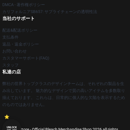
DMCA - 著作権ポリシー
カリフォルニアSB657: サプライチェーンの透明性法
当社のサポート
配送&配送ポリシー
支払条件
返品・返金ポリシー
お問い合わせ
カスタマーサポート(FAQ)
スタッフ
私達の店
弊社の世界トップクラスのデザインチームは、それぞれの製品を生
み出しています。 魅力的なデザインで質の高いアイテムを多数取り
揃えております。 これらは、日常的に個人的な欠陥を表示するため
のものではありません。
UNLOCK
© Bleach Store - Official Bleach Merchandise Shop 2026 all rights