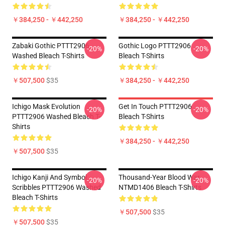
￥384,250 - ￥442,250
￥384,250 - ￥442,250
Zabaki Gothic PTTT2906
Gothic Logo PTTT2906
-20%
-20%
Washed Bleach T-Shirts
Bleach T-Shirts
￥507,500
$35
￥384,250 - ￥442,250
Ichigo Mask Evolution
Get In Touch PTTT2906
-20%
-20%
PTTT2906 Washed Bleach T-
Bleach T-Shirts
Shirts
￥384,250 - ￥442,250
￥507,500
$35
Ichigo Kanji And Symbol
Thousand-Year Blood War
-20%
-20%
Scribbles PTTT2906 Washed
NTMD1406 Bleach T-Shirts
Bleach T-Shirts
￥507,500
$35
￥507,500
$35