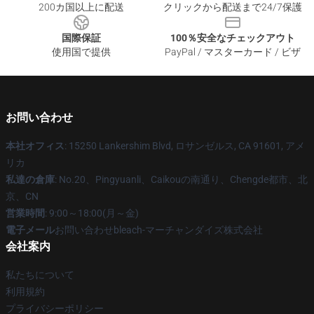
200カ国以上に配送
クリックから配送まで24/7保護
国際保証
100％安全なチェックアウト
使用国で提供
PayPal / マスターカード / ビザ
お問い合わせ
本社オフィス
: 15250 Lankershim Blvd, ロサンゼルス, CA 91601, アメ
リカ
私達の倉庫
: No.20、Pingyuanli、Caikouの南通り、Chengde都市、北
京、CN
営業時間
: 9:00～18:00(月～金)
電子メール
お問い合わせbleach-マーチャンダイズ株式会社
会社案内
私たちについて
利用規約
プライバシーポリシー