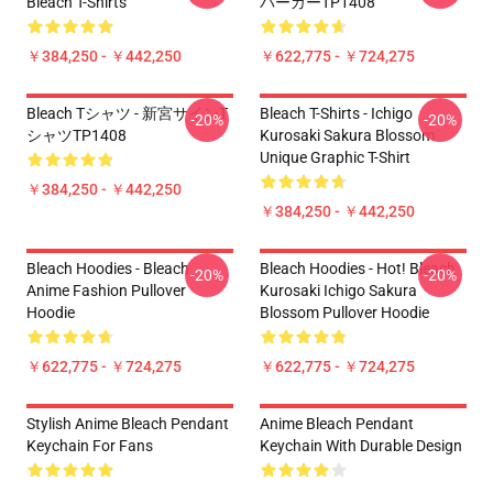
Bleach T-Shirts
パーカーTP1408
￥384,250 - ￥442,250
￥622,775 - ￥724,275
Bleach Tシャツ - 新宮サインT
Bleach T-Shirts - Ichigo
-20%
-20%
シャツTP1408
Kurosaki Sakura Blossom
Unique Graphic T-Shirt
￥384,250 - ￥442,250
￥384,250 - ￥442,250
Bleach Hoodies - Bleach
Bleach Hoodies - Hot! Bleach
-20%
-20%
Anime Fashion Pullover
Kurosaki Ichigo Sakura
Hoodie
Blossom Pullover Hoodie
￥622,775 - ￥724,275
￥622,775 - ￥724,275
Stylish Anime Bleach Pendant
Anime Bleach Pendant
Keychain For Fans
Keychain With Durable Design