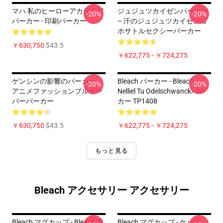
マハ 私のヒーローアカデミア
ジュジュツカイゼンパーカー
-20%
-20%
パーカー - 印刷パーカー
– 汗のジュジュツカイゼンゴ
ホサトルセクシーパーカー
￥630,750
$43.5
￥622,775 - ￥724,275
ゲンシンの影響のパーカー -
Bleach パーカー - Bleach
-20%
-20%
アニメファッションプルオー
Nelliel Tu Odelschwanckパー
バーパーカー
カー TP1408
￥630,750
$43.5
￥622,775 - ￥724,275
もっと見る
Bleach アクセサリー アクセサリー
Bleach マグカップ - Bleach 黒
Bleach マグカップ - ケパチ