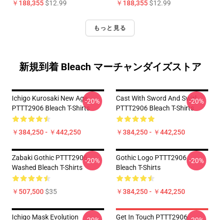
￥188,355
$12.99
￥188,355
$12.99
もっと見る
新規到着 Bleach マーチャンダイズストア
Ichigo Kurosaki New Age
Cast With Sword And Swirl
-20%
-20%
PTTT2906 Bleach T-Shirts
PTTT2906 Bleach T-Shirts
￥384,250 - ￥442,250
￥384,250 - ￥442,250
Zabaki Gothic PTTT2906
Gothic Logo PTTT2906
-20%
-20%
Washed Bleach T-Shirts
Bleach T-Shirts
￥507,500
$35
￥384,250 - ￥442,250
Ichigo Mask Evolution
Get In Touch PTTT2906