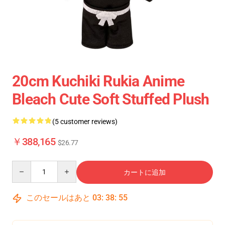
20cm Kuchiki Rukia Anime
Bleach Cute Soft Stuffed Plush
(5 customer reviews)
￥388,165
$26.77
Quantity
カートに追加
このセールはあと
03
:
38
:
54