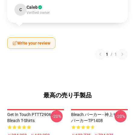
Caleb
C
Verified owner
Write your review
1
/
1
最高の売り手製品
Get In Touch PTTT2906
Bleach パーカー - 神上サイン
-20%
-20%
Bleach T-Shirts
パーカーTP1408