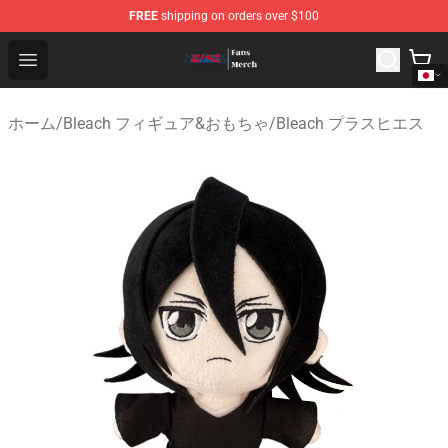
FREE
shipping on orders over $100
Bleach Store - Official Bleach Merchandise Shop
Open menu
ホーム
/
Bleach フィギュア&おもちゃ
/
Bleach プラスヒエス