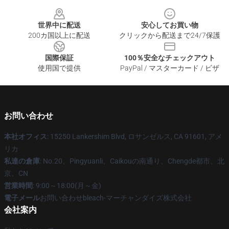
Footer
世界中に配送
安心してお買い物
200カ国以上に配送
クリックから配送まで24/7保護
国際保証
100％安全なチェックアウト
使用国で提供
PayPal / マスターカード / ビザ
お問い合わせ
本社オフィス
: 15250 Lankershim Blvd, ロサンゼルス, CA 91601, アメ
リカ
私達の倉庫
: No.20、Pingyuanli、Caikouの南通り、Chengde都市、北
京、CN
営業時間
: 9:00～18:00(月～金)
電子メール
お問い合わせbleach-マーチャンダイズ株式会社
会社案内