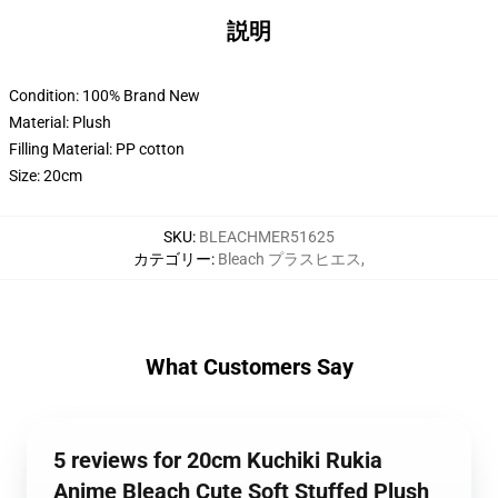
説明
Condition: 100% Brand New
Material: Plush
Filling Material: PP cotton
Size: 20cm
SKU
:
BLEACHMER51625
カテゴリー
:
Bleach プラスヒエス
,
What Customers Say
5 reviews for 20cm Kuchiki Rukia
Anime Bleach Cute Soft Stuffed Plush