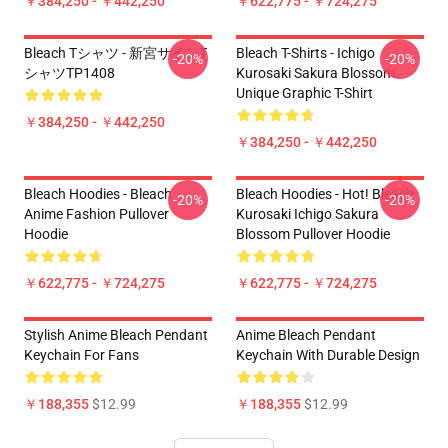
￥384,250 - ￥442,250
￥622,775 - ￥724,275
Bleach Tシャツ - 新宮サインT
Bleach T-Shirts - Ichigo
-20%
-20%
シャツTP1408
Kurosaki Sakura Blossom
Unique Graphic T-Shirt
￥384,250 - ￥442,250
￥384,250 - ￥442,250
Bleach Hoodies - Bleach
Bleach Hoodies - Hot! Bleach
-20%
-20%
Anime Fashion Pullover
Kurosaki Ichigo Sakura
Hoodie
Blossom Pullover Hoodie
￥622,775 - ￥724,275
￥622,775 - ￥724,275
Stylish Anime Bleach Pendant
Anime Bleach Pendant
Keychain For Fans
Keychain With Durable Design
￥188,355
$12.99
￥188,355
$12.99