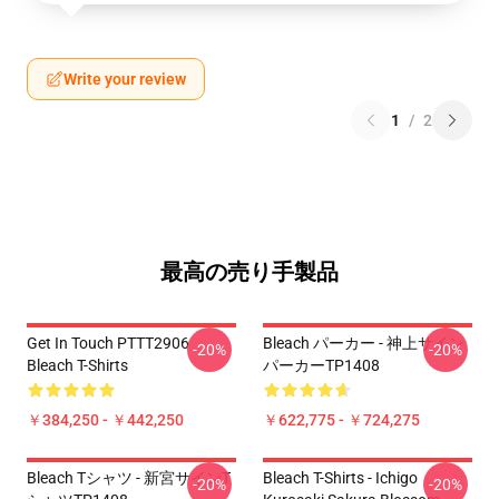
Write your review
1
/
2
最高の売り手製品
Get In Touch PTTT2906
Bleach パーカー - 神上サイン
-20%
-20%
Bleach T-Shirts
パーカーTP1408
￥384,250 - ￥442,250
￥622,775 - ￥724,275
Bleach Tシャツ - 新宮サインT
Bleach T-Shirts - Ichigo
-20%
-20%