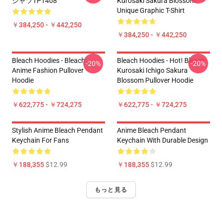
シャツTP1408
Kurosaki Sakura Blossom
Unique Graphic T-Shirt
￥384,250 - ￥442,250
￥384,250 - ￥442,250
Bleach Hoodies - Bleach
Bleach Hoodies - Hot! Bleach
-20%
-20%
Anime Fashion Pullover
Kurosaki Ichigo Sakura
Hoodie
Blossom Pullover Hoodie
￥622,775 - ￥724,275
￥622,775 - ￥724,275
Stylish Anime Bleach Pendant
Anime Bleach Pendant
Keychain For Fans
Keychain With Durable Design
￥188,355
$12.99
￥188,355
$12.99
もっと見る