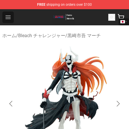
FREE
shipping on orders over $100
Bleach Store - Official Bleach Merchandise Shop
Open menu
ホーム
/
Bleach チャレンジャー
/
黒崎市吾 マーチ