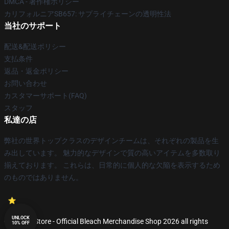
DMCA - 著作権ポリシー
カリフォルニアSB657: サプライチェーンの透明性法
当社のサポート
配送&配送ポリシー
支払条件
返品・返金ポリシー
お問い合わせ
カスタマーサポート(FAQ)
スタッフ
私達の店
弊社の世界トップクラスのデザインチームは、それぞれの製品を生
み出しています。 魅力的なデザインで質の高いアイテムを多数取り
揃えております。 これらは、日常的に個人的な欠陥を表示するため
のものではありません。
UNLOCK
© Bleach Store - Official Bleach Merchandise Shop 2026 all rights
10% OFF