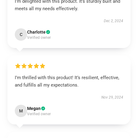
I'm delighted with this product. It’s sturdily built and
meets all my needs effectively.
Dec 2, 2024
Charlotte
C
Verified owner
I’m thrilled with this product! It’s resilient, effective,
and fulfills all my expectations.
Nov 29, 2024
Megan
M
Verified owner