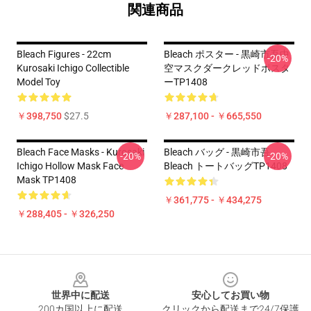
関連商品
Bleach Figures - 22cm
Bleach ポスター - 黒崎市吾中
-20%
Kurosaki Ichigo Collectible
空マスクダークレッドポスタ
Model Toy
ーTP1408
￥398,750
$27.5
￥287,100 - ￥665,550
Bleach Face Masks - Kurosaki
Bleach バッグ - 黒崎市吾
-20%
-20%
Ichigo Hollow Mask Face
Bleach トートバッグTP1408
Mask TP1408
￥361,775 - ￥434,275
￥288,405 - ￥326,250
Footer
世界中に配送
安心してお買い物
200カ国以上に配送
クリックから配送まで24/7保護