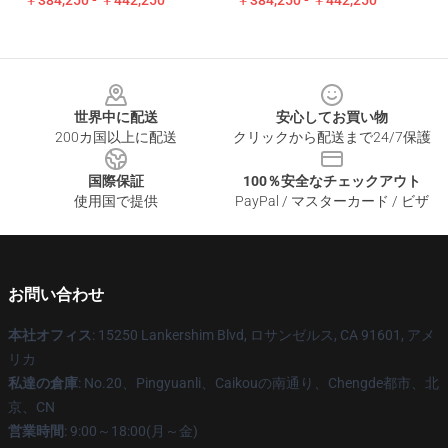
￥384,250 - ￥442,250
￥384,250 - ￥442,250
Footer
世界中に配送
安心してお買い物
200カ国以上に配送
クリックから配送まで24/7保護
国際保証
100％安全なチェックアウト
使用国で提供
PayPal / マスターカード / ビザ
お問い合わせ
本社オフィス
: 15250 Lankershim Blvd, ロサンゼルス, CA 91601, アメ
リカ
私達の倉庫
: No.20、Pingyuanli、Caikouの南通り、Chengde都市、北
京、CN
営業時間
: 9:00～18:00(月～金)