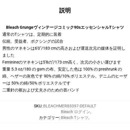
説明
Bleach Grungeヴィンテージコミック90sエッセンシャルTシャツ
通常のTシャツは、定期的に装着
伝統、受益者、ボクシングの試合
男性のマネキンは6'0"/183 cmの高さおよび運送次元の媒体を証明し
ました
Feminineのマネキンは5'8の′′/173 cm高く、次元の小さい運びます
重量 5.3 oz/180 の gsm の布、安定した色は 100% の preshrunk の
綿、ヘザーの灰色です 90% の綿/10% ポリエステル、デニムのヒーザ
ーは 50% の綿/50% ポリエステルです
二重針の裾および丈夫さのための首バンド
SKU
:
BLEACHMER83397-DEFAULT
Bleach ログイン
,
カテゴリー
:
Bleach Tシャツ
,