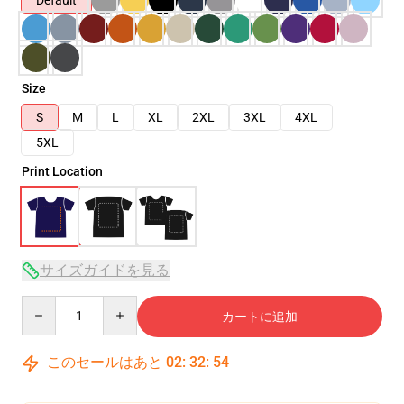
Default
Size
S
M
L
XL
2XL
3XL
4XL
5XL
Print Location
サイズガイドを見る
Quantity
カートに追加
このセールはあと
02
:
32
:
53