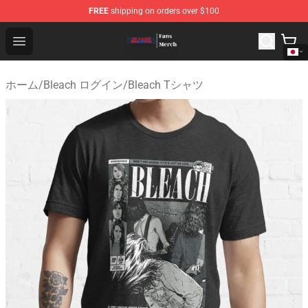
FREE
shipping on orders over $100
Bleach Store - Official Bleach Merchandise Shop
Open menu
ホーム
/
Bleach ログイン
/
Bleach Tシャツ