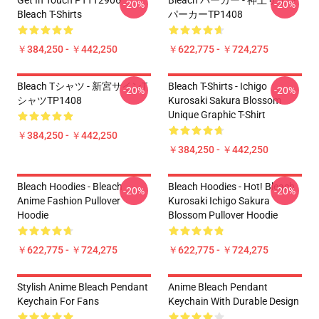
Get In Touch PTTT2906
Bleach パーカー - 神上サイン
-20%
-20%
Bleach T-Shirts
パーカーTP1408
￥384,250 - ￥442,250
￥622,775 - ￥724,275
Bleach Tシャツ - 新宮サインT
Bleach T-Shirts - Ichigo
-20%
-20%
シャツTP1408
Kurosaki Sakura Blossom
Unique Graphic T-Shirt
￥384,250 - ￥442,250
￥384,250 - ￥442,250
Bleach Hoodies - Bleach
Bleach Hoodies - Hot! Bleach
-20%
-20%
Anime Fashion Pullover
Kurosaki Ichigo Sakura
Hoodie
Blossom Pullover Hoodie
￥622,775 - ￥724,275
￥622,775 - ￥724,275
Stylish Anime Bleach Pendant
Anime Bleach Pendant
Keychain For Fans
Keychain With Durable Design