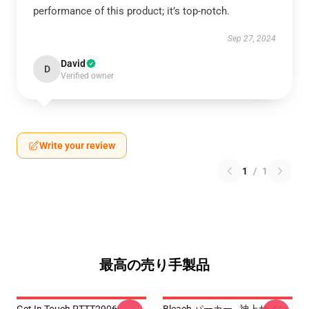
performance of this product; it’s top-notch.
Sep 27, 2024
David
D
Verified owner
Write your review
1
/
1
最高の売り手製品