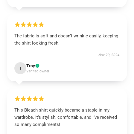
The fabric is soft and doesn’t wrinkle easily, keeping
the shirt looking fresh.
Nov 29, 2024
Troy
T
Verified owner
This Bleach shirt quickly became a staple in my
wardrobe. It’s stylish, comfortable, and I’ve received
so many compliments!