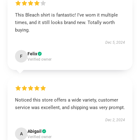
This Bleach shirt is fantastic! I’ve worn it multiple
times, and it still looks brand new. Totally worth
buying.
Dec 5, 2024
Felix
F
Verified owner
Noticed this store offers a wide variety, customer
service was excellent, and shipping was very prompt.
Dec 2, 2024
Abigail
A
Verified owner