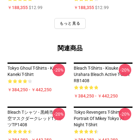
￥188,355
$12.99
￥188,355
$12.99
もっと見る
関連商品
Tokyo Ghoul T-Shirts - Ken
Bleach T-Shirts - Kisuke
-20%
-20%
Kaneki T-Shirt
Urahara Bleach Active T-Shirt
RB1408
￥384,250 - ￥442,250
￥384,250 - ￥442,250
Bleach Tシャツ - 黒崎市吾中
Tokyo Revengers T-Shirts -
-20%
-20%
空マスクダークレッドTシャ
Portrait Of Mikey Tokyo At
ツTP1408
Night T-Shirt