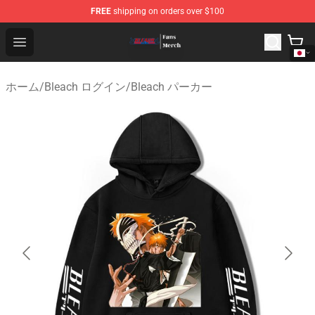
FREE
shipping on orders over $100
Bleach Store - Official Bleach Merchandise Shop
Open menu
ホーム
/
Bleach ログイン
/
Bleach パーカー