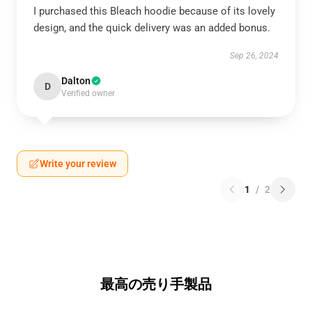
I purchased this Bleach hoodie because of its lovely
design, and the quick delivery was an added bonus.
Sep 26, 2024
Dalton
D
Verified owner
Write your review
1
/
2
最高の売り手製品