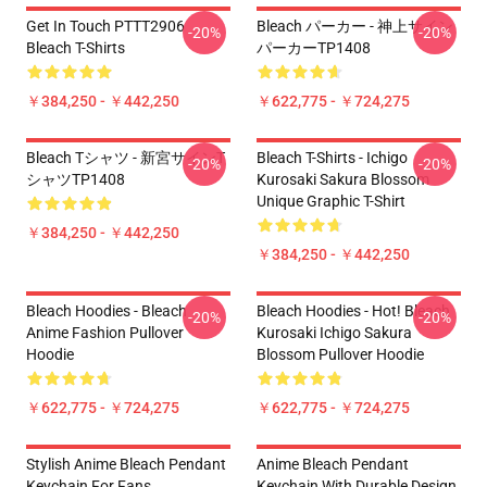
Get In Touch PTTT2906
Bleach パーカー - 神上サイン
-20%
-20%
Bleach T-Shirts
パーカーTP1408
￥384,250 - ￥442,250
￥622,775 - ￥724,275
Bleach Tシャツ - 新宮サインT
Bleach T-Shirts - Ichigo
-20%
-20%
シャツTP1408
Kurosaki Sakura Blossom
Unique Graphic T-Shirt
￥384,250 - ￥442,250
￥384,250 - ￥442,250
Bleach Hoodies - Bleach
Bleach Hoodies - Hot! Bleach
-20%
-20%
Anime Fashion Pullover
Kurosaki Ichigo Sakura
Hoodie
Blossom Pullover Hoodie
￥622,775 - ￥724,275
￥622,775 - ￥724,275
Stylish Anime Bleach Pendant
Anime Bleach Pendant
Keychain For Fans
Keychain With Durable Design