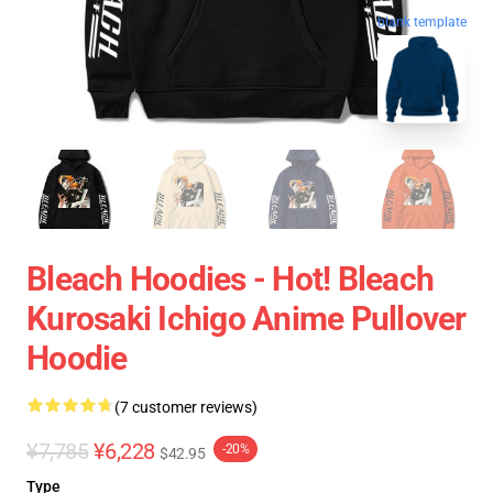
blank template
Bleach Hoodies - Hot! Bleach
Kurosaki Ichigo Anime Pullover
Hoodie
(7 customer reviews)
¥7,785
¥6,228
-20%
$42.95
Type