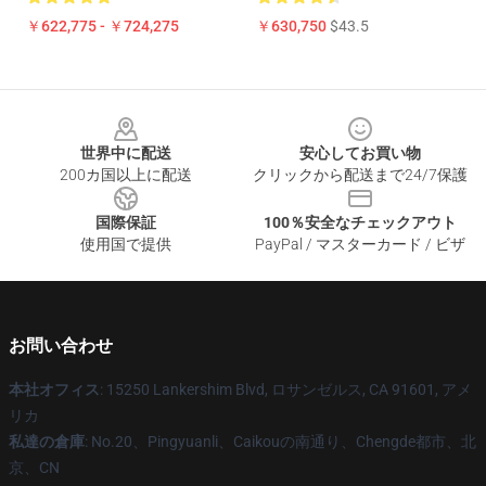
￥622,775 - ￥724,275
￥630,750
$43.5
Footer
世界中に配送
安心してお買い物
200カ国以上に配送
クリックから配送まで24/7保護
国際保証
100％安全なチェックアウト
使用国で提供
PayPal / マスターカード / ビザ
お問い合わせ
本社オフィス
: 15250 Lankershim Blvd, ロサンゼルス, CA 91601, アメ
リカ
私達の倉庫
: No.20、Pingyuanli、Caikouの南通り、Chengde都市、北
京、CN