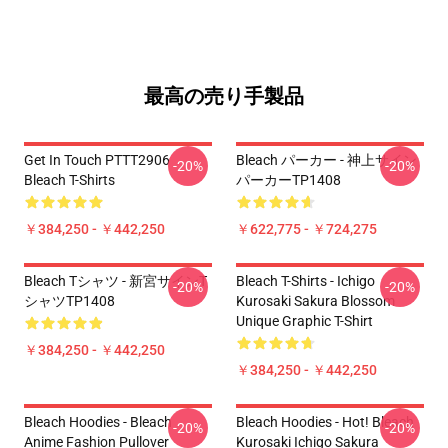
最高の売り手製品
Get In Touch PTTT2906
Bleach パーカー - 神上サイン
-20%
-20%
Bleach T-Shirts
パーカーTP1408
￥384,250 - ￥442,250
￥622,775 - ￥724,275
Bleach Tシャツ - 新宮サインT
Bleach T-Shirts - Ichigo
-20%
-20%
シャツTP1408
Kurosaki Sakura Blossom
Unique Graphic T-Shirt
￥384,250 - ￥442,250
￥384,250 - ￥442,250
Bleach Hoodies - Bleach
Bleach Hoodies - Hot! Bleach
-20%
-20%
Anime Fashion Pullover
Kurosaki Ichigo Sakura