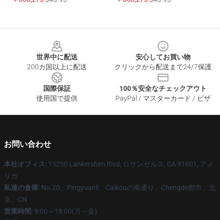
Footer
世界中に配送
安心してお買い物
200カ国以上に配送
クリックから配送まで24/7保護
国際保証
100％安全なチェックアウト
使用国で提供
PayPal / マスターカード / ビザ
お問い合わせ
本社オフィス
: 15250 Lankershim Blvd, ロサンゼルス, CA 91601, アメ
リカ
私達の倉庫
: No.20、Pingyuanli、Caikouの南通り、Chengde都市、北
京、CN
営業時間
: 9:00～18:00(月～金)