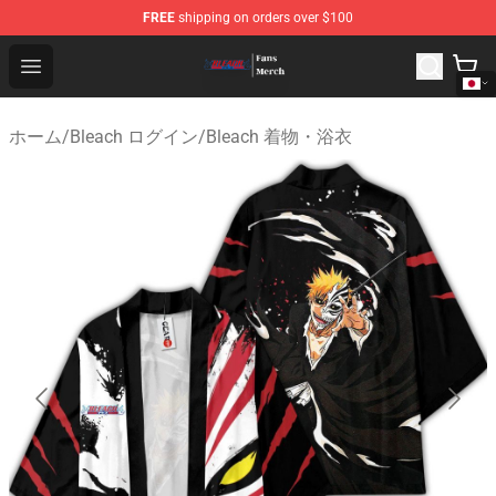
FREE
shipping on orders over $100
Bleach Store - Official Bleach Merchandise Shop
Open menu
ホーム
/
Bleach ログイン
/
Bleach 着物・浴衣