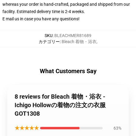
whereas your order is hand-crafted, packaged and shipped from our
facility. Estimated delivery time is 2-4 weeks.
E mail us in case you have any questions!
SKU
:
BLEACHMER81689
カテゴリー
:
Bleach 着物・浴衣
,
What Customers Say
8 reviews for Bleach 着物・浴衣 -
Ichigo Hollowの着物の注文の衣服
GOT1308
★★★★★
63%