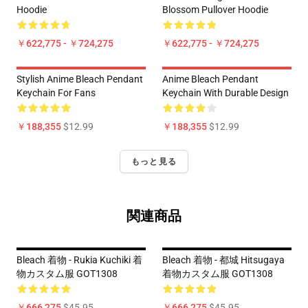
Hoodie
Blossom Pullover Hoodie
￥622,775 - ￥724,275
￥622,775 - ￥724,275
Stylish Anime Bleach Pendant
Anime Bleach Pendant
Keychain For Fans
Keychain With Durable Design
￥188,355
$12.99
￥188,355
$12.99
もっと見る
関連商品
Bleach 着物 - Rukia Kuchiki 着
Bleach 着物 - 都城 Hitsugaya
物カスタム服 GOT1308
着物カスタム服 GOT1308
￥666,275
$45.95
￥666,275
$45.95