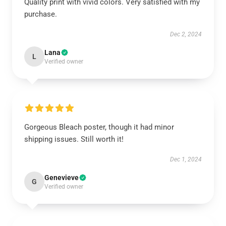
Quality print with vivid colors. Very satisfied with my
purchase.
Dec 2, 2024
Lana
L
Verified owner
Gorgeous Bleach poster, though it had minor
shipping issues. Still worth it!
Dec 1, 2024
Genevieve
G
Verified owner