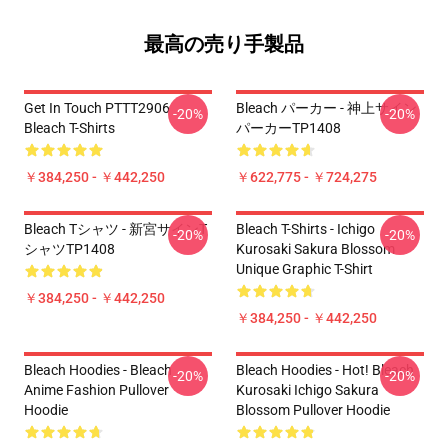
最高の売り手製品
Get In Touch PTTT2906
Bleach パーカー - 神上サイン
-20%
-20%
Bleach T-Shirts
パーカーTP1408
￥384,250 - ￥442,250
￥622,775 - ￥724,275
Bleach Tシャツ - 新宮サインT
Bleach T-Shirts - Ichigo
-20%
-20%
シャツTP1408
Kurosaki Sakura Blossom
Unique Graphic T-Shirt
￥384,250 - ￥442,250
￥384,250 - ￥442,250
Bleach Hoodies - Bleach
Bleach Hoodies - Hot! Bleach
-20%
-20%
Anime Fashion Pullover
Kurosaki Ichigo Sakura
Hoodie
Blossom Pullover Hoodie