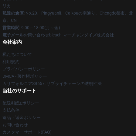
リカ
私達の倉庫
: No.20、Pingyuanli、Caikouの南通り、Chengde都市、北
京、CN
営業時間
: 9:00～18:00(月～金)
電子メール
お問い合わせbleach-マーチャンダイズ株式会社
会社案内
私たちについて
利用規約
プライバシーポリシー
DMCA - 著作権ポリシー
カリフォルニアSB657: サプライチェーンの透明性法
当社のサポート
配送&配送ポリシー
支払条件
返品・返金ポリシー
お問い合わせ
カスタマーサポート(FAQ)