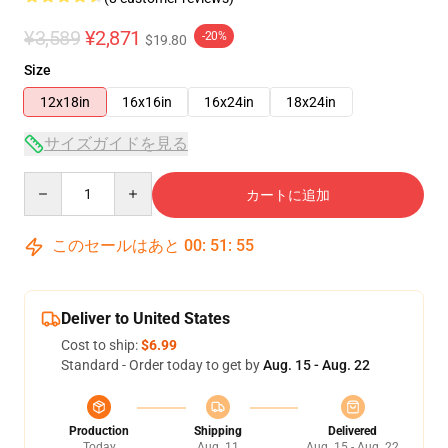
¥3,589
¥2,871
-20%
$19.80
Size
12x18in
16x16in
16x24in
18x24in
サイズガイドを見る
Quantity
カートに追加
このセールはあと
00
:
51
:
54
Deliver to United States
Cost to ship:
$6.99
Standard - Order today to get by
Aug. 15 - Aug. 22
Production
Shipping
Delivered
Today
Aug. 11
Aug. 15 - Aug. 22