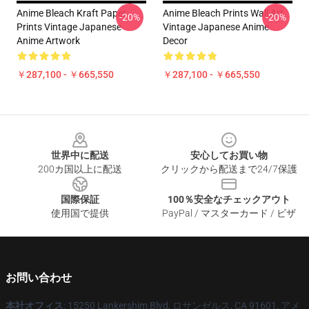
Anime Bleach Kraft Paper
Anime Bleach Prints Wall Art
-20%
-20%
Prints Vintage Japanese
Vintage Japanese Anime
Anime Artwork
Decor
￥287,100 - ￥665,550
￥287,100 - ￥665,550
Footer
世界中に配送
安心してお買い物
200カ国以上に配送
クリックから配送まで24/7保護
国際保証
100％安全なチェックアウト
使用国で提供
PayPal / マスターカード / ビザ
お問い合わせ
本社オフィス
: 15250 Lankershim Blvd, ロサンゼルス, CA 91601, アメ