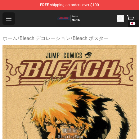
FREE
shipping on orders over $100
Bleach Store - Official Bleach Merchandise Shop
Open menu
ホーム
/
Bleach デコレーション
/
Bleach ポスター