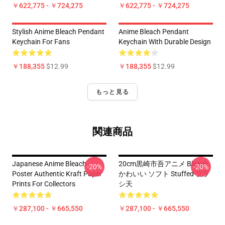
￥622,775 - ￥724,275
￥622,775 - ￥724,275
Stylish Anime Bleach Pendant
Anime Bleach Pendant
Keychain For Fans
Keychain With Durable Design
￥188,355
$12.99
￥188,355
$12.99
もっと見る
関連商品
Japanese Anime Bleach
20cm黒崎市吾アニメ Bleach
-20%
-20%
Poster Authentic Kraft Paper
かわいい ソフト Stuffed プラ
Prints For Collectors
シ天
￥287,100 - ￥665,550
￥287,100 - ￥665,550