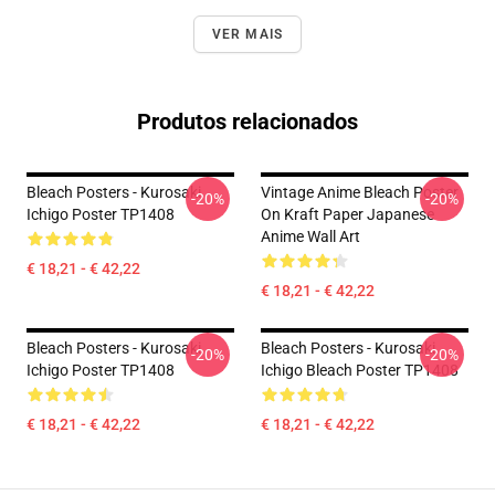
VER MAIS
Produtos relacionados
Bleach Posters - Kurosaki
Vintage Anime Bleach Poster
-20%
-20%
Ichigo Poster TP1408
On Kraft Paper Japanese
Anime Wall Art
€ 18,21 - € 42,22
€ 18,21 - € 42,22
Bleach Posters - Kurosaki
Bleach Posters - Kurosaki
-20%
-20%
Ichigo Poster TP1408
Ichigo Bleach Poster TP1408
€ 18,21 - € 42,22
€ 18,21 - € 42,22