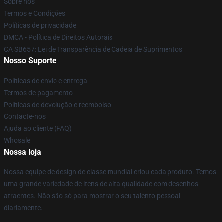
Sobre nós
Termos e Condições
Políticas de privacidade
DMCA - Política de Direitos Autorais
CA SB657: Lei de Transparência de Cadeia de Suprimentos
Nosso Suporte
Políticas de envio e entrega
Termos de pagamento
Políticas de devolução e reembolso
Contacte-nos
Ajuda ao cliente (FAQ)
Whosale
Nossa loja
Nossa equipe de design de classe mundial criou cada produto. Temos
uma grande variedade de itens de alta qualidade com desenhos
atraentes. Não são só para mostrar o seu talento pessoal
diariamente.