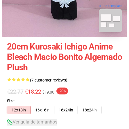
blank template
20cm Kurosaki Ichigo Anime
Bleach Macio Bonito Algemado
Plush
(7 customer reviews)
€22.77
€18.22
-20%
$19.80
Size
12x18in
16x16in
16x24in
18x24in
Ver guia de tamanhos