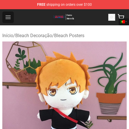
FREE
shipping on orders over $100
Bleach Store - Official Bleach Merchandise Shop
Open menu
Início
/
Bleach Decoração
/
Bleach Posters