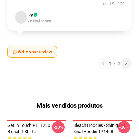
Oct 18, 2024
Ivy
I
Verified owner
Write your review
1
/
2
Mais vendidos produtos
Get In Touch PTTT2906
Bleach Hoodies - Shinigami
-20%
-20%
Bleach T-Shirts
Sinal Hoodie TP1408