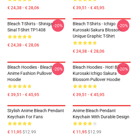
€ 24,38 - € 28,06
€ 39,51 - € 45,95
Bleach T-Shirts - Shinigami
Bleach T-Shirts - Ichigo
-20%
-20%
Sinal T-Shirt TP1408
Kurosaki Sakura Blossom
Unique Graphic T-Shirt
€ 24,38 - € 28,06
€ 24,38 - € 28,06
Bleach Hoodies - Bleach
Bleach Hoodies - Hot! Bleach
-20%
-20%
Anime Fashion Pullover
Kurosaki Ichigo Sakura
Hoodie
Blossom Pullover Hoodie
€ 39,51 - € 45,95
€ 39,51 - € 45,95
Stylish Anime Bleach Pendant
Anime Bleach Pendant
Keychain For Fans
Keychain With Durable Design
€ 11,95
$12.99
€ 11,95
$12.99