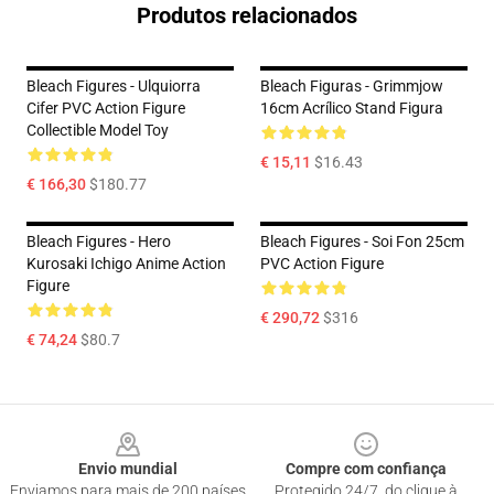
Produtos relacionados
Bleach Figures - Ulquiorra
Bleach Figuras - Grimmjow
Cifer PVC Action Figure
16cm Acrílico Stand Figura
Collectible Model Toy
€ 15,11
$16.43
€ 166,30
$180.77
Bleach Figures - Hero
Bleach Figures - Soi Fon 25cm
Kurosaki Ichigo Anime Action
PVC Action Figure
Figure
€ 290,72
$316
€ 74,24
$80.7
Footer
Envio mundial
Compre com confiança
Enviamos para mais de 200 países
Protegido 24/7, do clique à