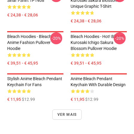
Sinal T-Shirt TP1408
Kurosaki Sakura Blossom
Unique Graphic T-Shirt
€ 24,38 - € 28,06
€ 24,38 - € 28,06
Bleach Hoodies - Bleach
Bleach Hoodies - Hot! Bleach
-20%
-20%
Anime Fashion Pullover
Kurosaki Ichigo Sakura
Hoodie
Blossom Pullover Hoodie
€ 39,51 - € 45,95
€ 39,51 - € 45,95
Stylish Anime Bleach Pendant
Anime Bleach Pendant
Keychain For Fans
Keychain With Durable Design
€ 11,95
$12.99
€ 11,95
$12.99
VER MAIS