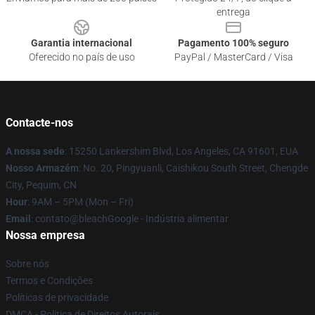
entrega
Garantia internacional
Pagamento 100% seguro
Oferecido no país de uso
PayPal / MasterCard / Visa
Contacte-nos
A nossa sede
: 15250 Lankershim Blvd, Los Angeles, CA 91601, EUA
Nosso Armazém
: No. 20, Pingyuanli, Caishikou South Street, Chengde
City, Pequim, CN
Hour
: 9AM – 5PM (Mon – Fri)
Email
: contato@bleachGoogle - Indústria alimentar
Nossa empresa
Sobre nós
Termos e Condições
Políticas de privacidade
DMCA - Política de Direitos Autorais