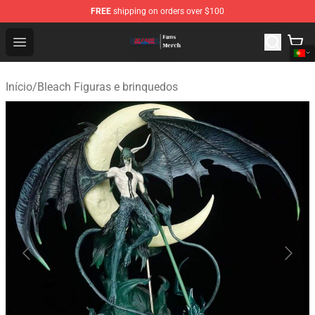
FREE
shipping on orders over $100
Bleach Store - Official Bleach Merchandise Shop
Open menu
Início
/
Bleach Figuras e brinquedos