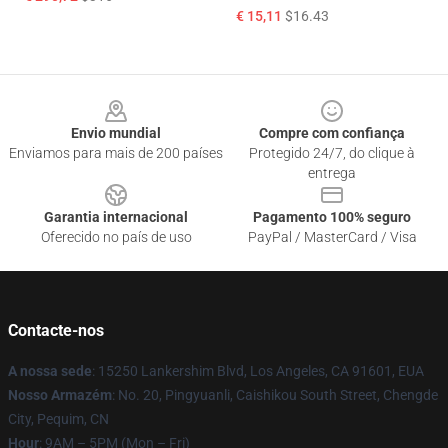
€ 15,11
$16.43
Footer
Envio mundial
Compre com confiança
Enviamos para mais de 200 países
Protegido 24/7, do clique à
entrega
Garantia internacional
Pagamento 100% seguro
Oferecido no país de uso
PayPal / MasterCard / Visa
Contacte-nos
A nossa sede
: 15250 Lankershim Blvd, Los Angeles, CA 91601, EUA
Nosso Armazém
: No. 20, Pingyuanli, Caishikou South Street, Chengde
City, Pequim, CN
Hour
: 9AM – 5PM (Mon – Fri)