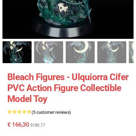
Bleach Figures - Ulquiorra Cifer
PVC Action Figure Collectible
Model Toy
(5 customer reviews)
€ 166,30
$180.77