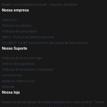
Email
: contato@bleachGoogle - Indústria alimentar
Nossa empresa
Sobre nós
Termos e Condições
Políticas de privacidade
DMCA - Política de Direitos Autorais
CA SB657: Lei de Transparência de Cadeia de Suprimentos
Nosso Suporte
Políticas de envio e entrega
Termos de pagamento
Políticas de devolução e reembolso
Contacte-nos
Ajuda ao cliente (FAQ)
Whosale
Nossa loja
Nossa equipe de design de classe mundial criou cada produto. Temos