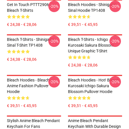
Get In Touch PTTT2906
Bleach Hoodies - Shinigami
-20%
-20%
Bleach T-Shirts
Sinal Hoodie TP1408
€ 24,38 - € 28,06
€ 39,51 - € 45,95
Bleach T-Shirts - Shinigami
Bleach T-Shirts - Ichigo
-20%
-20%
Sinal T-Shirt TP1408
Kurosaki Sakura Blossom
Unique Graphic T-Shirt
€ 24,38 - € 28,06
€ 24,38 - € 28,06
Bleach Hoodies - Bleach
Bleach Hoodies - Hot! Bleach
-20%
-20%
Anime Fashion Pullover
Kurosaki Ichigo Sakura
Hoodie
Blossom Pullover Hoodie
€ 39,51 - € 45,95
€ 39,51 - € 45,95
Stylish Anime Bleach Pendant
Anime Bleach Pendant
Keychain For Fans
Keychain With Durable Design