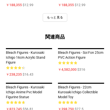
￥188,355
$12.99
￥188,355
$12.99
もっと見る
関連商品
Bleach Figures - Kurosaki
Bleach Figures - Soi Fon 25cm
Ichigo 16cm Acrylic Stand
PVC Action Figure
Figure
￥4,582,000
$316
￥238,235
$16.43
Bleach Figures - Kurosaki
Bleach Figures - 22cm
Ichigo Anime Pvc Model
Kurosaki Ichigo Collectible
Figurine Statue
Model Toy
￥823,745
$56.81
￥398,750
$27.5