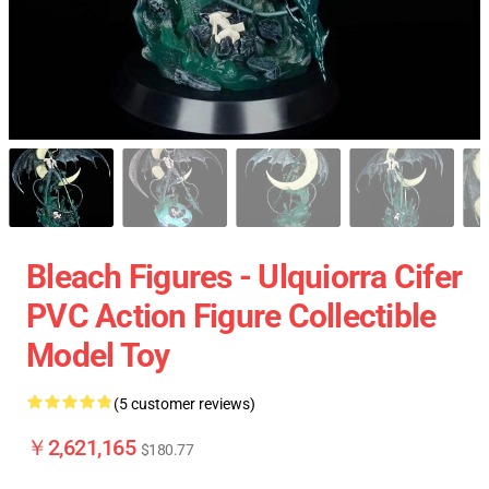
Bleach Figures - Ulquiorra Cifer
PVC Action Figure Collectible
Model Toy
(5 customer reviews)
￥2,621,165
$180.77