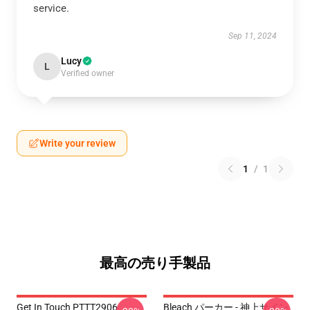
service.
Sep 11, 2024
Lucy
L
Verified owner
Write your review
1
/
1
最高の売り手製品
Get In Touch PTTT2906
Bleach パーカー - 神上サイン