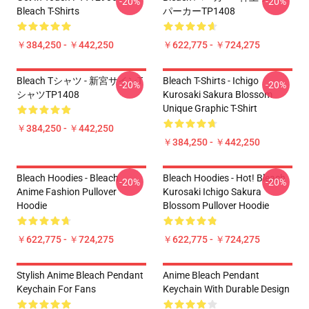
-20%
-20%
Bleach T-Shirts
パーカーTP1408
￥384,250 - ￥442,250
￥622,775 - ￥724,275
Bleach Tシャツ - 新宮サインT
Bleach T-Shirts - Ichigo
-20%
-20%
シャツTP1408
Kurosaki Sakura Blossom
Unique Graphic T-Shirt
￥384,250 - ￥442,250
￥384,250 - ￥442,250
Bleach Hoodies - Bleach
Bleach Hoodies - Hot! Bleach
-20%
-20%
Anime Fashion Pullover
Kurosaki Ichigo Sakura
Hoodie
Blossom Pullover Hoodie
￥622,775 - ￥724,275
￥622,775 - ￥724,275
Stylish Anime Bleach Pendant
Anime Bleach Pendant
Keychain For Fans
Keychain With Durable Design