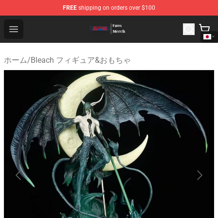
FREE
shipping on orders over $100
Bleach Store - Official Bleach Merchandise Shop
Open menu
ホーム
/
Bleach フィギュア&おもちゃ