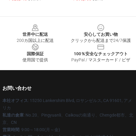
Footer
世界中に配送
安心してお買い物
200カ国以上に配送
クリックから配送まで24/7保護
国際保証
100％安全なチェックアウト
使用国で提供
PayPal / マスターカード / ビザ
お問い合わせ
本社オフィス
: 15250 Lankershim Blvd, ロサンゼルス, CA 91601, アメ
リカ
私達の倉庫
: No.20、Pingyuanli、Caikouの南通り、Chengde都市、北
京、CN
営業時間
: 9:00～18:00(月～金)